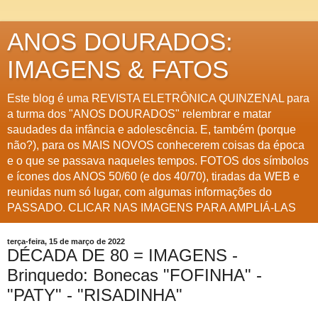
ANOS DOURADOS:
IMAGENS & FATOS
Este blog é uma REVISTA ELETRÔNICA QUINZENAL para
a turma dos "ANOS DOURADOS" relembrar e matar
saudades da infância e adolescência. E, também (porque
não?), para os MAIS NOVOS conhecerem coisas da época
e o que se passava naqueles tempos. FOTOS dos símbolos
e ícones dos ANOS 50/60 (e dos 40/70), tiradas da WEB e
reunidas num só lugar, com algumas informações do
PASSADO. CLICAR NAS IMAGENS PARA AMPLIÁ-LAS
terça-feira, 15 de março de 2022
DÉCADA DE 80 = IMAGENS -
Brinquedo: Bonecas "FOFINHA" -
"PATY" - "RISADINHA"