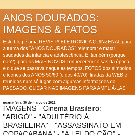
ANOS DOURADOS:
IMAGENS & FATOS
Este blog é uma REVISTA ELETRÔNICA QUINZENAL para
a turma dos "ANOS DOURADOS" relembrar e matar
saudades da infância e adolescência. E, também (porque
não?), para os MAIS NOVOS conhecerem coisas da época
e o que se passava naqueles tempos. FOTOS dos símbolos
e ícones dos ANOS 50/60 (e dos 40/70), tiradas da WEB e
reunidas num só lugar, com algumas informações do
PASSADO. CLICAR NAS IMAGENS PARA AMPLIÁ-LAS
quarta-feira, 30 de março de 2022
IMAGENS - Cinema Brasileiro:
"ARIGÓ" - "ADULTÉRIO À
BRASILEIRA" - "ASSASSINATO EM
COPACABANA" - "A LEI DO CÃO" -