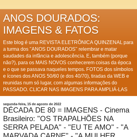
ANOS DOURADOS:
IMAGENS & FATOS
Este blog é uma REVISTA ELETRÔNICA QUINZENAL para
a turma dos "ANOS DOURADOS" relembrar e matar
saudades da infância e adolescência. E, também (porque
não?), para os MAIS NOVOS conhecerem coisas da época
e o que se passava naqueles tempos. FOTOS dos símbolos
e ícones dos ANOS 50/60 (e dos 40/70), tiradas da WEB e
reunidas num só lugar, com algumas informações do
PASSADO. CLICAR NAS IMAGENS PARA AMPLIÁ-LAS
segunda-feira, 15 de agosto de 2022
DÉCADA DE 80 = IMAGENS - Cinema
Brasileiro: "OS TRAPALHÕES NA
SERRA PELADA" - "EU TE AMO" - "A
MARVADA CARNE" - "A MULHER