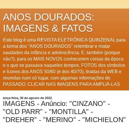
ANOS DOURADOS:
IMAGENS & FATOS
Este blog é uma REVISTA ELETRÔNICA QUINZENAL para
a turma dos "ANOS DOURADOS" relembrar e matar
saudades da infância e adolescência. E, também (porque
não?), para os MAIS NOVOS conhecerem coisas da época
e o que se passava naqueles tempos. FOTOS dos símbolos
e ícones dos ANOS 50/60 (e dos 40/70), tiradas da WEB e
reunidas num só lugar, com algumas informações do
PASSADO. CLICAR NAS IMAGENS PARA AMPLIÁ-LAS
terça-feira, 30 de agosto de 2022
IMAGENS - Anúncio: "CINZANO" -
"OLD PARR" - "MONTILLA" -
"DREHER" - "MERINO" - "MICHIELON"