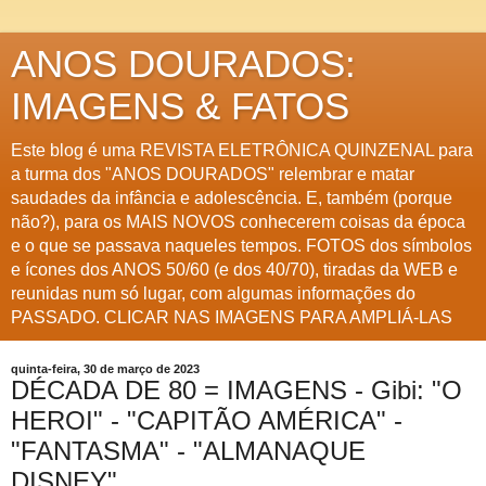
ANOS DOURADOS:
IMAGENS & FATOS
Este blog é uma REVISTA ELETRÔNICA QUINZENAL para
a turma dos "ANOS DOURADOS" relembrar e matar
saudades da infância e adolescência. E, também (porque
não?), para os MAIS NOVOS conhecerem coisas da época
e o que se passava naqueles tempos. FOTOS dos símbolos
e ícones dos ANOS 50/60 (e dos 40/70), tiradas da WEB e
reunidas num só lugar, com algumas informações do
PASSADO. CLICAR NAS IMAGENS PARA AMPLIÁ-LAS
quinta-feira, 30 de março de 2023
DÉCADA DE 80 = IMAGENS - Gibi: "O
HEROI" - "CAPITÃO AMÉRICA" -
"FANTASMA" - "ALMANAQUE
DISNEY"