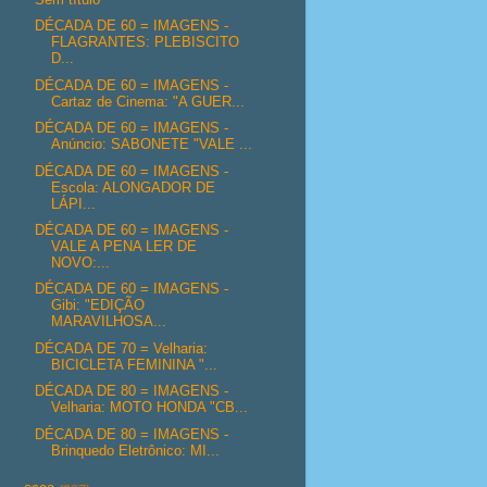
DÉCADA DE 60 = IMAGENS -
FLAGRANTES: PLEBISCITO
D...
DÉCADA DE 60 = IMAGENS -
Cartaz de Cinema: "A GUER...
DÉCADA DE 60 = IMAGENS -
Anúncio: SABONETE "VALE ...
DÉCADA DE 60 = IMAGENS -
Escola: ALONGADOR DE
LÁPI...
DÉCADA DE 60 = IMAGENS -
VALE A PENA LER DE
NOVO:...
DÉCADA DE 60 = IMAGENS -
Gibi: "EDIÇÃO
MARAVILHOSA...
DÉCADA DE 70 = Velharia:
BICICLETA FEMININA "...
DÉCADA DE 80 = IMAGENS -
Velharia: MOTO HONDA "CB...
DÉCADA DE 80 = IMAGENS -
Brinquedo Eletrônico: MI...