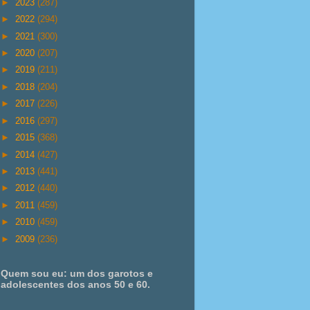
►
2023
(287)
►
2022
(294)
►
2021
(300)
►
2020
(207)
►
2019
(211)
►
2018
(204)
►
2017
(226)
►
2016
(297)
►
2015
(368)
►
2014
(427)
►
2013
(441)
►
2012
(440)
►
2011
(459)
►
2010
(459)
►
2009
(236)
Quem sou eu: um dos garotos e
adolescentes dos anos 50 e 60.