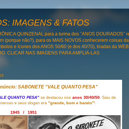
: IMAGENS & FATOS
RÔNICA QUINZENAL para a turma dos "ANOS DOURADOS" rel
bém (porque não?), para os MAIS NOVOS conhecerem coisas da
olos e ícones dos ANOS 50/60 (e dos 40/70), tiradas da WEB 
SADO. CLICAR NAS IMAGENS PARA AMPLIÁ-LAS
24
 Anúncio: SABONETE "VALE QUANTO PESA"
ALE QUANTO PESA"
se destacou nos
anos 30/40/50
. Saiu de
eneroso e seus slogan era
"grande, bom e barato"
!
1945 / 1951