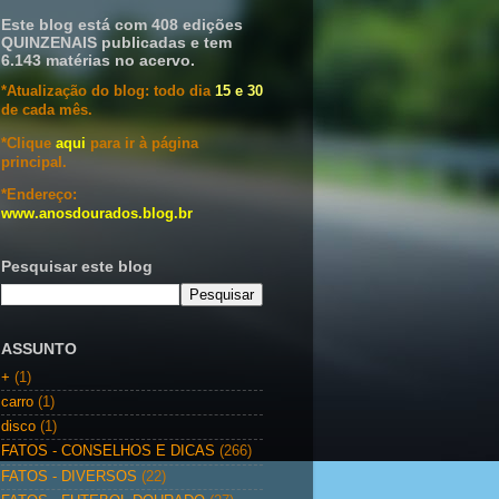
Este blog está com 408 edições
QUINZENAIS publicadas e tem
6.143 matérias no acervo.
*Atualização do blog: todo dia
15 e 30
de cada mês.
*Clique
aqui
para ir à página
principal.
*Endereço:
www.anosdourados.blog.br
Pesquisar este blog
ASSUNTO
+
(1)
carro
(1)
disco
(1)
FATOS - CONSELHOS E DICAS
(266)
FATOS - DIVERSOS
(22)