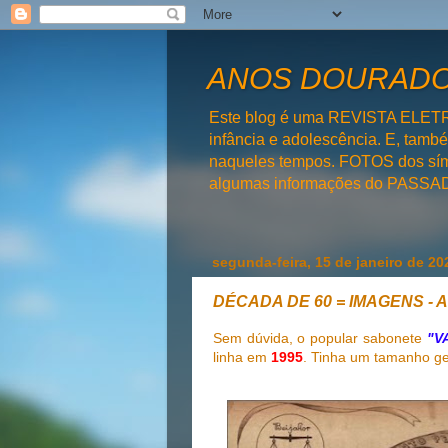
ANOS DOURADOS
Este blog é uma REVISTA ELET
infância e adolescência. E, tam
naqueles tempos. FOTOS dos símb
algumas informações do PAS
segunda-feira, 15 de janeiro de 20
DÉCADA DE 60 = IMAGENS -
Sem dúvida, o popular sabonete
"V
linha em
1995
. Tinha um tamanho g