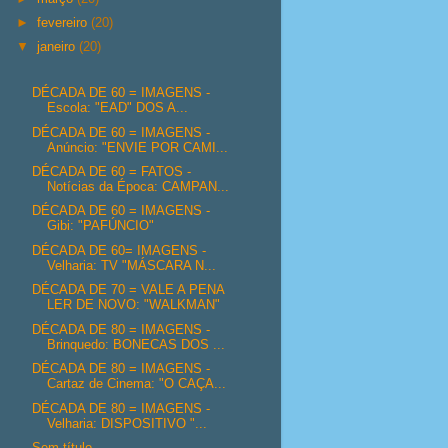
►
fevereiro
(20)
▼
janeiro
(20)
DÉCADA DE 60 = IMAGENS -
Escola: "EAD" DOS A...
DÉCADA DE 60 = IMAGENS -
Anúncio: "ENVIE POR CAMI...
DÉCADA DE 60 = FATOS -
Notícias da Época: CAMPAN...
DÉCADA DE 60 = IMAGENS -
Gibi: "PAFÚNCIO"
DÉCADA DE 60= IMAGENS -
Velharia: TV "MÁSCARA N...
DÉCADA DE 70 = VALE A PENA
LER DE NOVO: "WALKMAN"
DÉCADA DE 80 = IMAGENS -
Brinquedo: BONECAS DOS ...
DÉCADA DE 80 = IMAGENS -
Cartaz de Cinema: "O CAÇA...
DÉCADA DE 80 = IMAGENS -
Velharia: DISPOSITIVO "...
Sem título