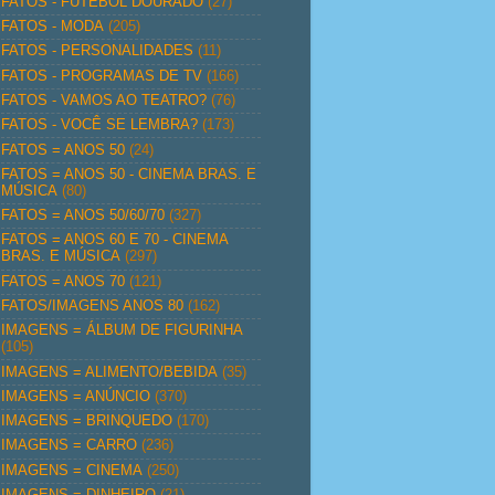
FATOS - FUTEBOL DOURADO
(27)
FATOS - MODA
(205)
FATOS - PERSONALIDADES
(11)
FATOS - PROGRAMAS DE TV
(166)
FATOS - VAMOS AO TEATRO?
(76)
FATOS - VOCÊ SE LEMBRA?
(173)
FATOS = ANOS 50
(24)
FATOS = ANOS 50 - CINEMA BRAS. E
MÚSICA
(80)
FATOS = ANOS 50/60/70
(327)
FATOS = ANOS 60 E 70 - CINEMA
BRAS. E MÚSICA
(297)
FATOS = ANOS 70
(121)
FATOS/IMAGENS ANOS 80
(162)
IMAGENS = ÁLBUM DE FIGURINHA
(105)
IMAGENS = ALIMENTO/BEBIDA
(35)
IMAGENS = ANÚNCIO
(370)
IMAGENS = BRINQUEDO
(170)
IMAGENS = CARRO
(236)
IMAGENS = CINEMA
(250)
IMAGENS = DINHEIRO
(21)