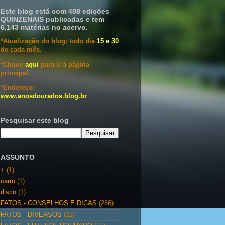
Este blog está com 408 edições
QUINZENAIS publicadas e tem
6.143 matérias no acervo.
*Atualização do blog: todo dia
15 e 30
de cada mês.
*Clique
aqui
para ir à página
principal.
*Endereço:
www.anosdourados.blog.br
Pesquisar este blog
ASSUNTO
+
(1)
carro
(1)
disco
(1)
FATOS - CONSELHOS E DICAS
(266)
FATOS - DIVERSOS
(22)