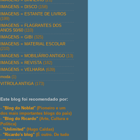
IMAGENS = DISCO
(158)
IMAGENS = ESTANTE DE LIVROS
(199)
IMAGENS = FLAGRANTES DOS
ANOS 50/60
(110)
IMAGENS = GIBI
(325)
IMAGENS = MATERIAL ESCOLAR
(210)
IMAGENS = MOBILIÁRIO ANTIGO
(13)
IMAGENS = REVISTA
(182)
IMAGENS = VELHARIA
(639)
moda
(1)
VITROLA ANTIGA
(173)
Este blog foi recomendado por:
-
"Blog do Noblat"
(Pioneiro e um
dos mais importantes blogs do país)
-
"Blog do Ricardo"
(Arte, Cultura e
Política)
-
"Unlimited"
(Hugo Caldas)
-
"Ricardo's blog"
(É outro. De tudo
um pouco)