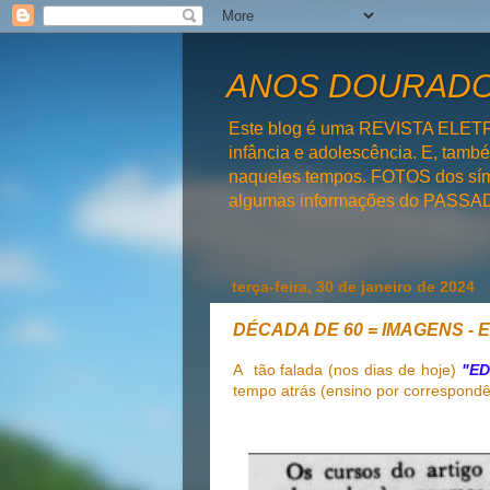
ANOS DOURADOS
Este blog é uma REVISTA ELET
infância e adolescência. E, tam
naqueles tempos. FOTOS dos símb
algumas informações do PAS
terça-feira, 30 de janeiro de 2024
DÉCADA DE 60 = IMAGENS - E
A tão falada (nos dias de hoje)
"ED
tempo atrás (ensino por correspondê