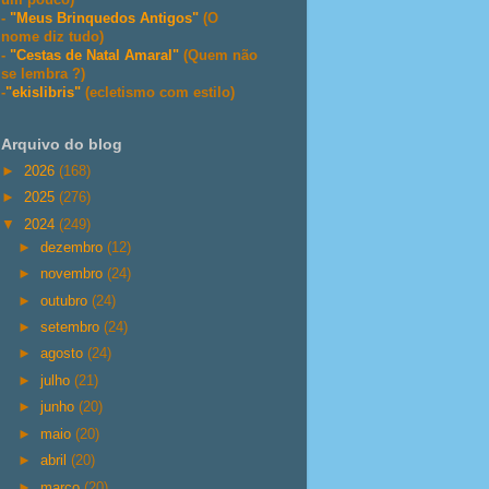
-
"Meus Brinquedos Antigos"
(O
nome diz tudo)
-
"Cestas de Natal Amaral"
(Quem não
se lembra ?)
-
"ekislibris"
(ecletismo com estilo)
Arquivo do blog
►
2026
(168)
►
2025
(276)
▼
2024
(249)
►
dezembro
(12)
►
novembro
(24)
►
outubro
(24)
►
setembro
(24)
►
agosto
(24)
►
julho
(21)
►
junho
(20)
►
maio
(20)
►
abril
(20)
►
março
(20)