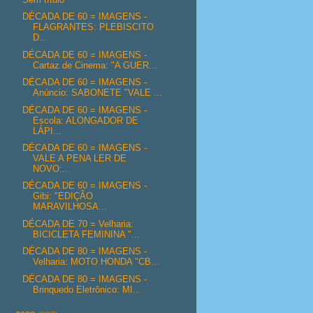
DÉCADA DE 60 = IMAGENS -
FLAGRANTES: PLEBISCITO
D...
DÉCADA DE 60 = IMAGENS -
Cartaz de Cinema: "A GUER...
DÉCADA DE 60 = IMAGENS -
Anúncio: SABONETE "VALE ...
DÉCADA DE 60 = IMAGENS -
Escola: ALONGADOR DE
LÁPI...
DÉCADA DE 60 = IMAGENS -
VALE A PENA LER DE
NOVO:...
DÉCADA DE 60 = IMAGENS -
Gibi: "EDIÇÃO
MARAVILHOSA...
DÉCADA DE 70 = Velharia:
BICICLETA FEMININA "...
DÉCADA DE 80 = IMAGENS -
Velharia: MOTO HONDA "CB...
DÉCADA DE 80 = IMAGENS -
Brinquedo Eletrônico: MI...