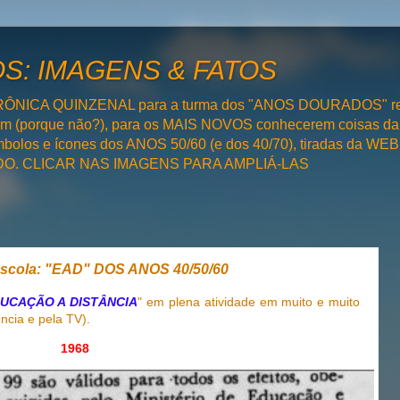
: IMAGENS & FATOS
RÔNICA QUINZENAL para a turma dos "ANOS DOURADOS" rel
bém (porque não?), para os MAIS NOVOS conhecerem coisas da
olos e ícones dos ANOS 50/60 (e dos 40/70), tiradas da WEB 
SADO. CLICAR NAS IMAGENS PARA AMPLIÁ-LAS
scola: "EAD" DOS ANOS 40/50/60
UCAÇÃO A DISTÂNCIA
" em plena atividade em muito e muito
ncia e pela TV).
1968