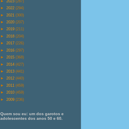
►
2023
(287)
►
2022
(294)
►
2021
(300)
►
2020
(207)
►
2019
(211)
►
2018
(204)
►
2017
(226)
►
2016
(297)
►
2015
(368)
►
2014
(427)
►
2013
(441)
►
2012
(440)
►
2011
(459)
►
2010
(459)
►
2009
(236)
Quem sou eu: um dos garotos e
adolescentes dos anos 50 e 60.