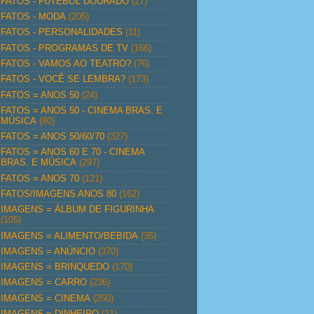
FATOS - FUTEBOL DOURADO
(27)
FATOS - MODA
(205)
FATOS - PERSONALIDADES
(11)
FATOS - PROGRAMAS DE TV
(166)
FATOS - VAMOS AO TEATRO?
(76)
FATOS - VOCÊ SE LEMBRA?
(173)
FATOS = ANOS 50
(24)
FATOS = ANOS 50 - CINEMA BRAS. E
MÚSICA
(80)
FATOS = ANOS 50/60/70
(327)
FATOS = ANOS 60 E 70 - CINEMA
BRAS. E MÚSICA
(297)
FATOS = ANOS 70
(121)
FATOS/IMAGENS ANOS 80
(162)
IMAGENS = ÁLBUM DE FIGURINHA
(105)
IMAGENS = ALIMENTO/BEBIDA
(35)
IMAGENS = ANÚNCIO
(370)
IMAGENS = BRINQUEDO
(170)
IMAGENS = CARRO
(236)
IMAGENS = CINEMA
(250)
IMAGENS = DINHEIRO
(21)