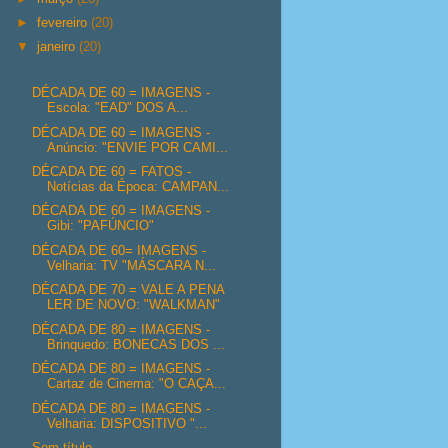
►
fevereiro
(20)
▼
janeiro
(20)
DÉCADA DE 60 = IMAGENS -
Escola: "EAD" DOS A...
DÉCADA DE 60 = IMAGENS -
Anúncio: "ENVIE POR CAMI...
DÉCADA DE 60 = FATOS -
Notícias da Época: CAMPAN...
DÉCADA DE 60 = IMAGENS -
Gibi: "PAFÚNCIO"
DÉCADA DE 60= IMAGENS -
Velharia: TV "MÁSCARA N...
DÉCADA DE 70 = VALE A PENA
LER DE NOVO: "WALKMAN"
DÉCADA DE 80 = IMAGENS -
Brinquedo: BONECAS DOS ...
DÉCADA DE 80 = IMAGENS -
Cartaz de Cinema: "O CAÇA...
DÉCADA DE 80 = IMAGENS -
Velharia: DISPOSITIVO "...
Sem título