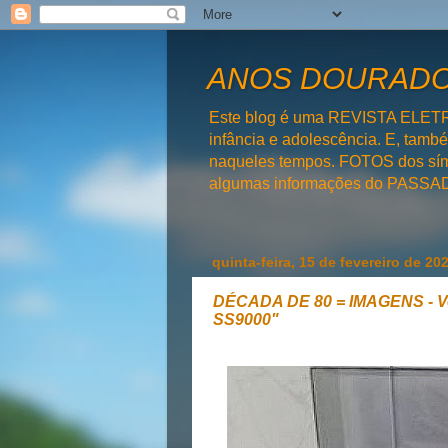
ANOS DOURADOS
Este blog é uma REVISTA ELET
infância e adolescência. E, tam
naqueles tempos. FOTOS dos símb
algumas informações do PAS
quinta-feira, 15 de fevereiro de 20
DÉCADA DE 80 = IMAGENS - V
SS9000"