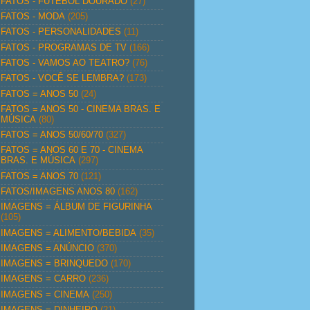
FATOS - FUTEBOL DOURADO
(27)
FATOS - MODA
(205)
FATOS - PERSONALIDADES
(11)
FATOS - PROGRAMAS DE TV
(166)
FATOS - VAMOS AO TEATRO?
(76)
FATOS - VOCÊ SE LEMBRA?
(173)
FATOS = ANOS 50
(24)
FATOS = ANOS 50 - CINEMA BRAS. E
MÚSICA
(80)
FATOS = ANOS 50/60/70
(327)
FATOS = ANOS 60 E 70 - CINEMA
BRAS. E MÚSICA
(297)
FATOS = ANOS 70
(121)
FATOS/IMAGENS ANOS 80
(162)
IMAGENS = ÁLBUM DE FIGURINHA
(105)
IMAGENS = ALIMENTO/BEBIDA
(35)
IMAGENS = ANÚNCIO
(370)
IMAGENS = BRINQUEDO
(170)
IMAGENS = CARRO
(236)
IMAGENS = CINEMA
(250)
IMAGENS = DINHEIRO
(21)