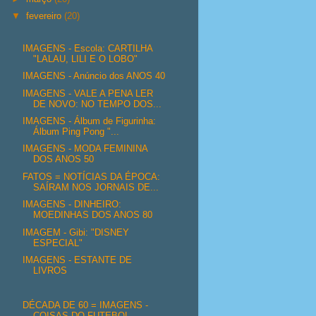
▼
fevereiro
(20)
IMAGENS - Escola: CARTILHA
"LALAU, LILI E O LOBO"
IMAGENS - Anúncio dos ANOS 40
IMAGENS - VALE A PENA LER
DE NOVO: NO TEMPO DOS...
IMAGENS - Álbum de Figurinha:
Álbum Ping Pong "...
IMAGENS - MODA FEMININA
DOS ANOS 50
FATOS = NOTÍCIAS DA ÉPOCA:
SAÍRAM NOS JORNAIS DE...
IMAGENS - DINHEIRO:
MOEDINHAS DOS ANOS 80
IMAGEM - Gibi: "DISNEY
ESPECIAL"
IMAGENS - ESTANTE DE
LIVROS
DÉCADA DE 60 = IMAGENS -
COISAS DO FUTEBOL