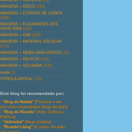
IMAGENS = DISCO
(158)
IMAGENS = ESTANTE DE LIVROS
(199)
IMAGENS = FLAGRANTES DOS
ANOS 50/60
(110)
IMAGENS = GIBI
(325)
IMAGENS = MATERIAL ESCOLAR
(210)
IMAGENS = MOBILIÁRIO ANTIGO
(13)
IMAGENS = REVISTA
(182)
IMAGENS = VELHARIA
(639)
moda
(1)
VITROLA ANTIGA
(173)
Este blog foi recomendado por:
-
"Blog do Noblat"
(Pioneiro e um
dos mais importantes blogs do país)
-
"Blog do Ricardo"
(Arte, Cultura e
Política)
-
"Unlimited"
(Hugo Caldas)
-
"Ricardo's blog"
(É outro. De tudo
um pouco)