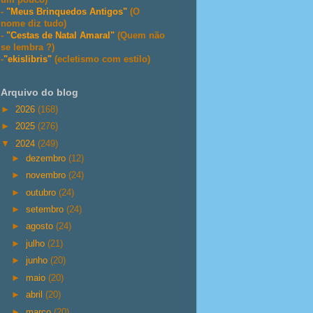
-
"Meus Brinquedos Antigos"
(O
nome diz tudo)
-
"Cestas de Natal Amaral"
(Quem não
se lembra ?)
-
"ekislibris"
(ecletismo com estilo)
Arquivo do blog
►
2026
(168)
►
2025
(276)
▼
2024
(249)
►
dezembro
(12)
►
novembro
(24)
►
outubro
(24)
►
setembro
(24)
►
agosto
(24)
►
julho
(21)
►
junho
(20)
►
maio
(20)
►
abril
(20)
►
março
(20)