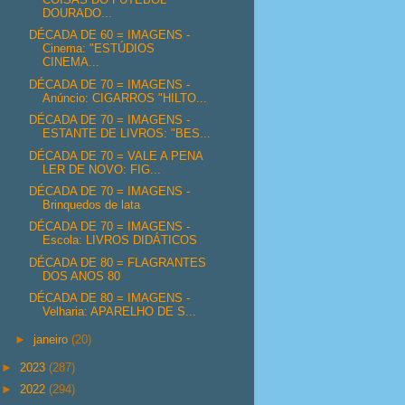
DOURADO...
DÉCADA DE 60 = IMAGENS -
Cinema: "ESTÚDIOS
CINEMA...
DÉCADA DE 70 = IMAGENS -
Anúncio: CIGARROS "HILTO...
DÉCADA DE 70 = IMAGENS -
ESTANTE DE LIVROS: "BES...
DÉCADA DE 70 = VALE A PENA
LER DE NOVO: FIG...
DÉCADA DE 70 = IMAGENS -
Brinquedos de lata
DÉCADA DE 70 = IMAGENS -
Escola: LIVROS DIDÁTICOS
DÉCADA DE 80 = FLAGRANTES
DOS ANOS 80
DÉCADA DE 80 = IMAGENS -
Velharia: APARELHO DE S...
►
janeiro
(20)
►
2023
(287)
►
2022
(294)