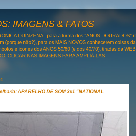
: IMAGENS & FATOS
RÔNICA QUINZENAL para a turma dos "ANOS DOURADOS" rel
bém (porque não?), para os MAIS NOVOS conhecerem coisas da
olos e ícones dos ANOS 50/60 (e dos 40/70), tiradas da WEB 
SADO. CLICAR NAS IMAGENS PARA AMPLIÁ-LAS
24
elharia: APARELHO DE SOM 3x1 "NATIONAL-