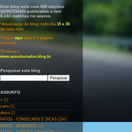
Este blog está com 408 edições
QUINZENAIS publicadas e tem
6.143 matérias no acervo.
*Atualização do blog: todo dia
15 e 30
de cada mês.
*Clique
aqui
para ir à página
principal.
*Endereço:
www.anosdourados.blog.br
Pesquisar este blog
ASSUNTO
+
(1)
carro
(1)
disco
(1)
FATOS - CONSELHOS E DICAS
(266)
FATOS - DIVERSOS
(22)