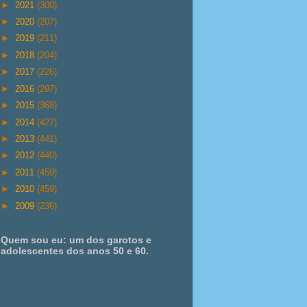
►
2021
(300)
►
2020
(207)
►
2019
(211)
►
2018
(204)
►
2017
(226)
►
2016
(297)
►
2015
(368)
►
2014
(427)
►
2013
(441)
►
2012
(440)
►
2011
(459)
►
2010
(459)
►
2009
(236)
Quem sou eu: um dos garotos e
adolescentes dos anos 50 e 60.