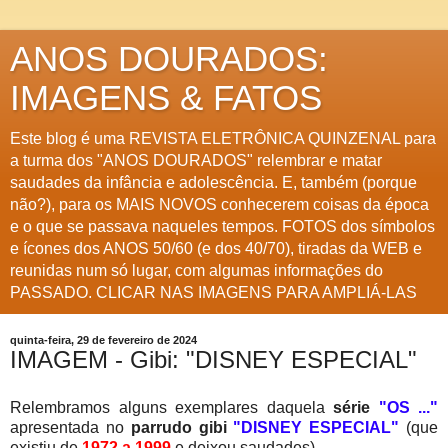
ANOS DOURADOS:
IMAGENS & FATOS
Este blog é uma REVISTA ELETRÔNICA QUINZENAL para
a turma dos "ANOS DOURADOS" relembrar e matar
saudades da infância e adolescência. E, também (porque
não?), para os MAIS NOVOS conhecerem coisas da época
e o que se passava naqueles tempos. FOTOS dos símbolos
e ícones dos ANOS 50/60 (e dos 40/70), tiradas da WEB e
reunidas num só lugar, com algumas informações do
PASSADO. CLICAR NAS IMAGENS PARA AMPLIÁ-LAS
quinta-feira, 29 de fevereiro de 2024
IMAGEM - Gibi: "DISNEY ESPECIAL"
Relembramos alguns exemplares daquela
série
"OS ..."
apresentada no
parrudo gibi
"DISNEY ESPECIAL"
(que
existiu de
1972 a 1999
e deixou saudades).