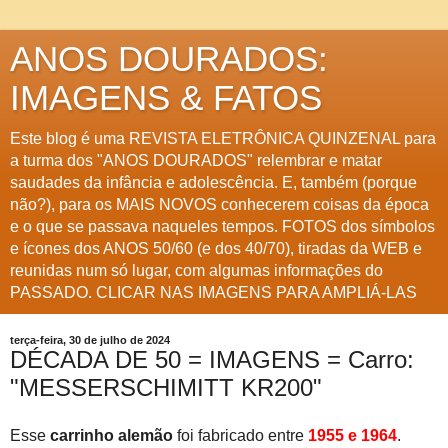
ANOS DOURADOS:
IMAGENS & FATOS
Este blog é uma REVISTA ELETRÔNICA QUINZENAL para
a turma dos "ANOS DOURADOS" relembrar e matar
saudades da infância e adolescência. E, também (porque
não?), para os MAIS NOVOS conhecerem coisas da época
e o que se passava naqueles tempos. FOTOS dos símbolos
e ícones dos ANOS 50/60 (e dos 40/70), tiradas da WEB e
reunidas num só lugar, com algumas informações do
PASSADO. CLICAR NAS IMAGENS PARA AMPLIÁ-LAS
terça-feira, 30 de julho de 2024
DÉCADA DE 50 = IMAGENS = Carro:
"MESSERSCHIMITT KR200"
Esse
carrinho alemão
foi fabricado entre
1955 e 1964
.