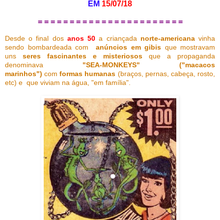
EM
15/07/18
= = = = = = = = = = = = = = = = = = = = = = =
Desde o final dos
anos 50
a criançada
norte-americana
vinha
sendo bombardeada com
anúncios em gibis
que mostravam
uns
seres fascinantes e misteriosos
que a propaganda
denominava
"SEA-MONKEYS" ("macacos
marinhos")
com
formas humanas
(braços, pernas, cabeça, rosto,
etc) e que viviam na água, "em família".