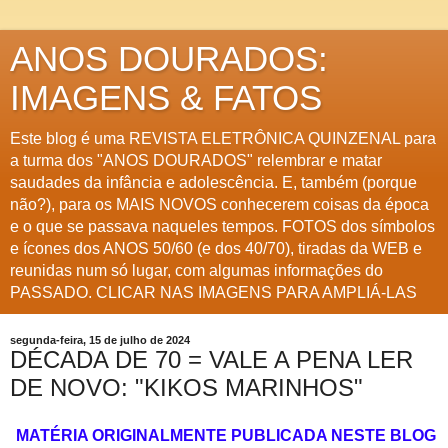
ANOS DOURADOS:
IMAGENS & FATOS
Este blog é uma REVISTA ELETRÔNICA QUINZENAL para
a turma dos "ANOS DOURADOS" relembrar e matar
saudades da infância e adolescência. E, também (porque
não?), para os MAIS NOVOS conhecerem coisas da época
e o que se passava naqueles tempos. FOTOS dos símbolos
e ícones dos ANOS 50/60 (e dos 40/70), tiradas da WEB e
reunidas num só lugar, com algumas informações do
PASSADO. CLICAR NAS IMAGENS PARA AMPLIÁ-LAS
segunda-feira, 15 de julho de 2024
DÉCADA DE 70 = VALE A PENA LER
DE NOVO: "KIKOS MARINHOS"
MATÉRIA ORIGINALMENTE PUBLICADA NESTE BLOG