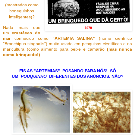
(mostrados como
bonequinhos
inteligentes)?
Nada mais que
1979
um
crustáceo do
mar
conhecido como
"ARTEMIA SALINA"
(nome científico
"Branchipus stagnalis") muito usado em pesquisas científicas e na
maricultura (como alimento para peixe e camarão
(mas nunca
como brinquedo!)
.
EIS AS "ARTEMIAS" POSANDO PARA NÓS! SÓ
UM
POUQUINHO
DIFERENTES DOS ANÚNCIOS, NÃO?