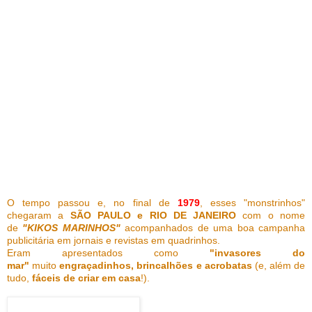
O tempo passou e, no final de
1979
, esses "monstrinhos"
chegaram a
SÃO PAULO e RIO DE JANEIRO
com o nome
de
"KIKOS MARINHOS"
acompanhados de uma boa campanha
publicitária em jornais e revistas em quadrinhos.
Eram apresentados como
"invasores do
mar"
muito
engraçadinhos, brincalhões e acrobatas
(e, além de
tudo,
fáceis de criar em casa
!).