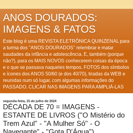
ANOS DOURADOS:
IMAGENS & FATOS
Este blog é uma REVISTA ELETRÔNICA QUINZENAL para
a turma dos "ANOS DOURADOS" relembrar e matar
saudades da infância e adolescência. E, também (porque
não?), para os MAIS NOVOS conhecerem coisas da época
e o que se passava naqueles tempos. FOTOS dos símbolos
e ícones dos ANOS 50/60 (e dos 40/70), tiradas da WEB e
reunidas num só lugar, com algumas informações do
PASSADO. CLICAR NAS IMAGENS PARA AMPLIÁ-LAS
segunda-feira, 15 de julho de 2024
DÉCADA DE 70 = IMAGENS -
ESTANTE DE LIVROS ("O Mistério do
Trem Azul" - "A Mulher Só" - O
Navegante" - "Gota D'Água")