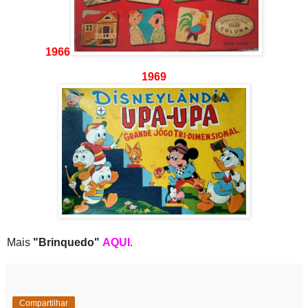
1966
1969
Mais
"Brinquedo"
AQUI
.
Compartilhar