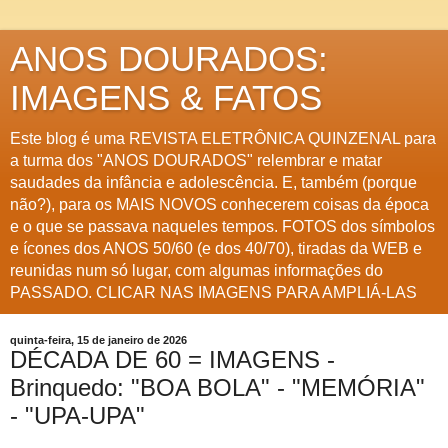
ANOS DOURADOS:
IMAGENS & FATOS
Este blog é uma REVISTA ELETRÔNICA QUINZENAL para
a turma dos "ANOS DOURADOS" relembrar e matar
saudades da infância e adolescência. E, também (porque
não?), para os MAIS NOVOS conhecerem coisas da época
e o que se passava naqueles tempos. FOTOS dos símbolos
e ícones dos ANOS 50/60 (e dos 40/70), tiradas da WEB e
reunidas num só lugar, com algumas informações do
PASSADO. CLICAR NAS IMAGENS PARA AMPLIÁ-LAS
quinta-feira, 15 de janeiro de 2026
DÉCADA DE 60 = IMAGENS -
Brinquedo: "BOA BOLA" - "MEMÓRIA"
- "UPA-UPA"