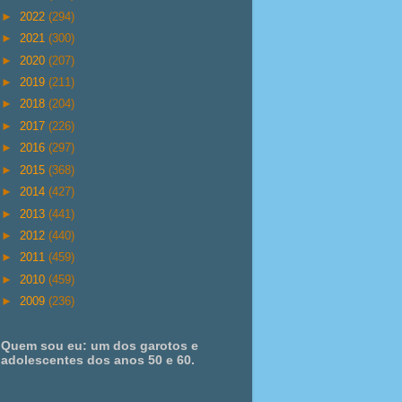
►
2022
(294)
►
2021
(300)
►
2020
(207)
►
2019
(211)
►
2018
(204)
►
2017
(226)
►
2016
(297)
►
2015
(368)
►
2014
(427)
►
2013
(441)
►
2012
(440)
►
2011
(459)
►
2010
(459)
►
2009
(236)
Quem sou eu: um dos garotos e
adolescentes dos anos 50 e 60.