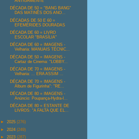
ANTIGAMENTE
DÉCADA DE 50 = "BANG BANG"
DAS MATINÊS DOS ANO...
DÉCADAS DE 50 E 60 =
EFEMÉRIDES DOURADAS
DÉCADA DE 60 = LIVRO
ESCOLAR "BRASÍLIA"
DÉCADA DE 60 = IMAGENS -
Velharia: MANUAIS TÉCNIC...
DÉCADA DE 50 = IMAGENS -
Cartaz de Cinema: "LOBBY...
DÉCADA DE 70 = IMAGENS -
Velharia: ... ERA ASSIM ...
DÉCADA DE 70 = IMAGENS -
Álbum de Figurinha": "RE...
DÉCADA DE 80 = IMAGENS -
Anúncio: Poupança-Hydra-I...
DÉCADA DE 80 = ESTANTE DE
LIVROS: "A FALTA QUE EL...
►
2025
(276)
►
2024
(249)
►
2023
(287)