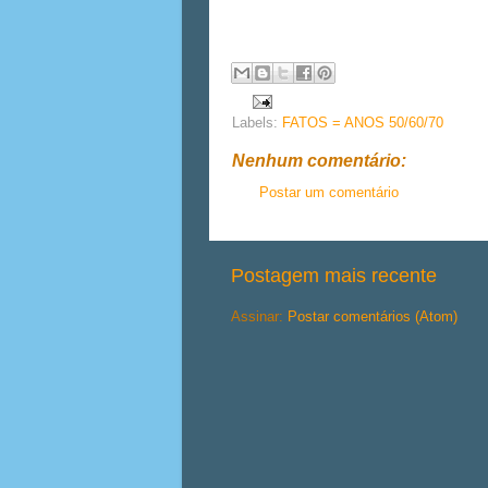
Labels:
FATOS = ANOS 50/60/70
Nenhum comentário:
Postar um comentário
Postagem mais recente
Assinar:
Postar comentários (Atom)