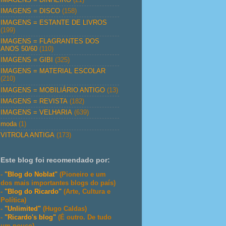
IMAGENS = DISCO
(158)
IMAGENS = ESTANTE DE LIVROS
(199)
IMAGENS = FLAGRANTES DOS
ANOS 50/60
(110)
IMAGENS = GIBI
(325)
IMAGENS = MATERIAL ESCOLAR
(210)
IMAGENS = MOBILIÁRIO ANTIGO
(13)
IMAGENS = REVISTA
(182)
IMAGENS = VELHARIA
(639)
moda
(1)
VITROLA ANTIGA
(173)
Este blog foi recomendado por:
-
"Blog do Noblat"
(Pioneiro e um
dos mais importantes blogs do país)
-
"Blog do Ricardo"
(Arte, Cultura e
Política)
-
"Unlimited"
(Hugo Caldas)
-
"Ricardo's blog"
(É outro. De tudo
um pouco)