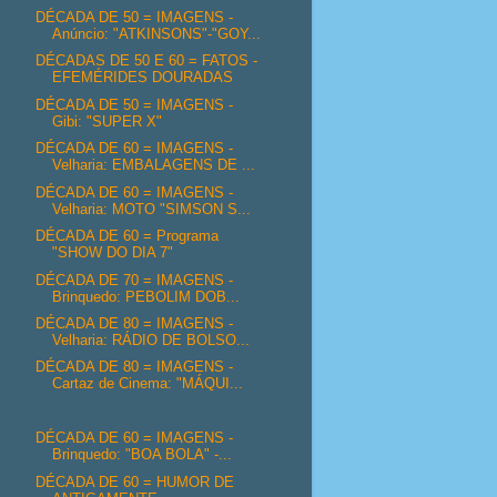
DÉCADA DE 50 = IMAGENS -
Anúncio: "ATKINSONS"-"GOY...
DÉCADAS DE 50 E 60 = FATOS -
EFEMÉRIDES DOURADAS
DÉCADA DE 50 = IMAGENS -
Gibi: "SUPER X"
DÉCADA DE 60 = IMAGENS -
Velharia: EMBALAGENS DE ...
DÉCADA DE 60 = IMAGENS -
Velharia: MOTO "SIMSON S...
DÉCADA DE 60 = Programa
"SHOW DO DIA 7"
DÉCADA DE 70 = IMAGENS -
Brinquedo: PEBOLIM DOB...
DÉCADA DE 80 = IMAGENS -
Velharia: RÁDIO DE BOLSO...
DÉCADA DE 80 = IMAGENS -
Cartaz de Cinema: "MÁQUI...
DÉCADA DE 60 = IMAGENS -
Brinquedo: "BOA BOLA" -...
DÉCADA DE 60 = HUMOR DE