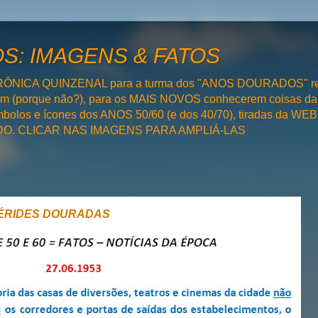
: IMAGENS & FATOS
RÔNICA QUINZENAL para a turma dos "ANOS DOURADOS" rel
bém (porque não?), para os MAIS NOVOS conhecerem coisas da
olos e ícones dos ANOS 50/60 (e dos 40/70), tiradas da WEB 
SADO. CLICAR NAS IMAGENS PARA AMPLIÁ-LAS
MÉRIDES DOURADAS