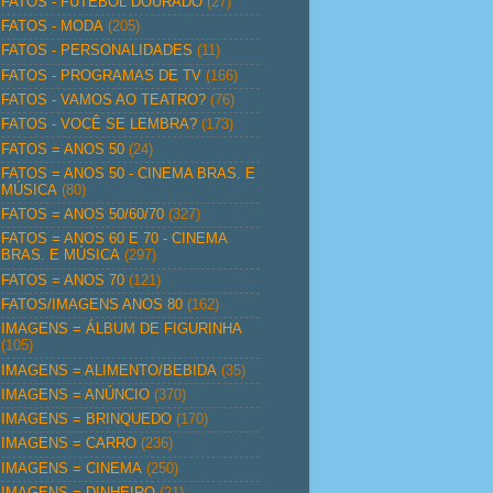
FATOS - FUTEBOL DOURADO
(27)
FATOS - MODA
(205)
FATOS - PERSONALIDADES
(11)
FATOS - PROGRAMAS DE TV
(166)
FATOS - VAMOS AO TEATRO?
(76)
FATOS - VOCÊ SE LEMBRA?
(173)
FATOS = ANOS 50
(24)
FATOS = ANOS 50 - CINEMA BRAS. E
MÚSICA
(80)
FATOS = ANOS 50/60/70
(327)
FATOS = ANOS 60 E 70 - CINEMA
BRAS. E MÚSICA
(297)
FATOS = ANOS 70
(121)
FATOS/IMAGENS ANOS 80
(162)
IMAGENS = ÁLBUM DE FIGURINHA
(105)
IMAGENS = ALIMENTO/BEBIDA
(35)
IMAGENS = ANÚNCIO
(370)
IMAGENS = BRINQUEDO
(170)
IMAGENS = CARRO
(236)
IMAGENS = CINEMA
(250)
IMAGENS = DINHEIRO
(21)