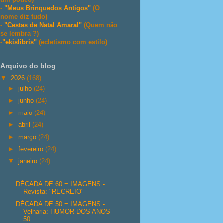
-
"Meus Brinquedos Antigos"
(O
nome diz tudo)
-
"Cestas de Natal Amaral"
(Quem não
se lembra ?)
-
"ekislibris"
(ecletismo com estilo)
Arquivo do blog
▼
2026
(168)
►
julho
(24)
►
junho
(24)
►
maio
(24)
►
abril
(24)
►
março
(24)
►
fevereiro
(24)
▼
janeiro
(24)
DÉCADA DE 60 = IMAGENS -
Revista: "RECREIO"
DÉCADA DE 50 = IMAGENS -
Velharia: HUMOR DOS ANOS
50