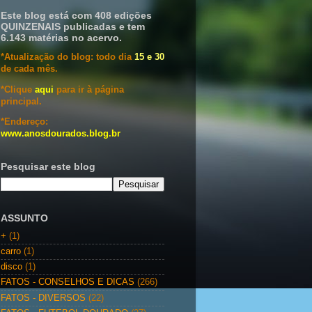
Este blog está com 408 edições
QUINZENAIS publicadas e tem
6.143 matérias no acervo.
*Atualização do blog: todo dia
15 e 30
de cada mês.
*Clique
aqui
para ir à página
principal.
*Endereço:
www.anosdourados.blog.br
Pesquisar este blog
ASSUNTO
+
(1)
carro
(1)
disco
(1)
FATOS - CONSELHOS E DICAS
(266)
FATOS - DIVERSOS
(22)