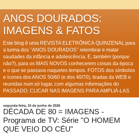
ANOS DOURADOS:
IMAGENS & FATOS
Este blog é uma REVISTA ELETRÔNICA QUINZENAL para
a turma dos "ANOS DOURADOS" relembrar e matar
saudades da infância e adolescência. E, também (porque
não?), para os MAIS NOVOS conhecerem coisas da época
e o que se passava naqueles tempos. FOTOS dos símbolos
e ícones dos ANOS 50/60 (e dos 40/70), tiradas da WEB e
reunidas num só lugar, com algumas informações do
PASSADO. CLICAR NAS IMAGENS PARA AMPLIÁ-LAS
segunda-feira, 15 de junho de 2026
DÉCADA DE 80 = IMAGENS -
Programa de TV: Série "O HOMEM
QUE VEIO DO CÉU"