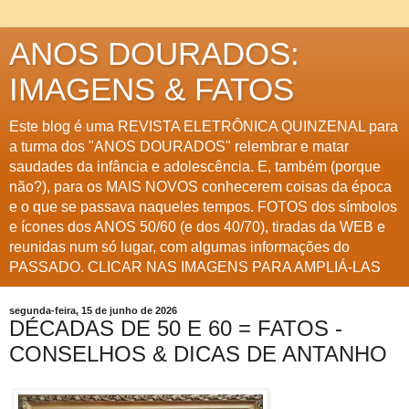
ANOS DOURADOS:
IMAGENS & FATOS
Este blog é uma REVISTA ELETRÔNICA QUINZENAL para
a turma dos "ANOS DOURADOS" relembrar e matar
saudades da infância e adolescência. E, também (porque
não?), para os MAIS NOVOS conhecerem coisas da época
e o que se passava naqueles tempos. FOTOS dos símbolos
e ícones dos ANOS 50/60 (e dos 40/70), tiradas da WEB e
reunidas num só lugar, com algumas informações do
PASSADO. CLICAR NAS IMAGENS PARA AMPLIÁ-LAS
segunda-feira, 15 de junho de 2026
DÉCADAS DE 50 E 60 = FATOS -
CONSELHOS & DICAS DE ANTANHO