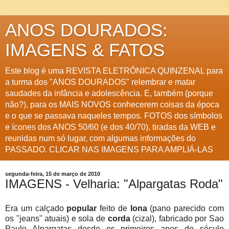
ANOS DOURADOS:
IMAGENS & FATOS
Este blog é uma REVISTA ELETRÔNICA QUINZENAL para
a turma dos "ANOS DOURADOS" relembrar e matar
saudades da infância e adolescência. E, também (porque
não?), para os MAIS NOVOS conhecerem coisas da época
e o que se passava naqueles tempos. FOTOS dos símbolos
e ícones dos ANOS 50/60 (e dos 40/70), tiradas da WEB e
reunidas num só lugar, com algumas informações do
PASSADO. CLICAR NAS IMAGENS PARA AMPLIÁ-LAS
segunda-feira, 15 de março de 2010
IMAGENS - Velharia: "Alpargatas Roda"
Era um calçado
popular
feito de
lona
(pano parecido com
os "jeans" atuais) e sola de
corda
(cizal), fabricado por Sao
Paulo Alpargatas desde os primeiros anos do século