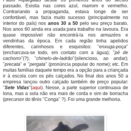
passado. Existia nas cores azul, marrom e vermelho.
Contrariando a propaganda, estava longe de ser
confortável, mas fazia muito sucesso (principalmente no
interior do país) nos
anos 30 a 50
pelo seu preço barato.
Nos anos 60 ainda era usada para trabalho na lavoura. Era
quase impossível não encontrá-la nos armazéns e
vendinhas da época. Em cada região tinha apelidos
diferentes, carinhosos e esquisitos: "
enxuga-poça
"
(encharcava-se todo, em contato com a água); "
pé de
cachorro
"(?); "
chinelo-de-ladrão
"(silencioso, ao andar);
"
precata
" e "
pergata
" (pronúncia popular do nome); etc. Em
muitas famílias daquele tempo era a opção para a criançada
ir à escola com os pés calçados. No final dos anos 50 a
empresa lançou outro calçado também de preço popular:
"
Sete Vidas
"(
aqui
). Nesse, a parte superior continuava de
lona, mas a sola não era mais de corda e sim de borracha
(precursor do tênis "Conga" ?). Foi uma grande melhoria.