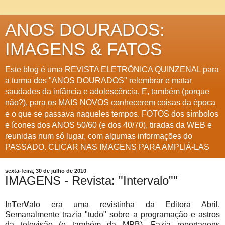
ANOS DOURADOS:
IMAGENS & FATOS
Este blog é uma REVISTA ELETRÔNICA QUINZENAL para
a turma dos "ANOS DOURADOS" relembrar e matar
saudades da infância e adolescência. E, também (porque
não?), para os MAIS NOVOS conhecerem coisas da época
e o que se passava naqueles tempos. FOTOS dos símbolos
e ícones dos ANOS 50/60 (e dos 40/70), tiradas da WEB e
reunidas num só lugar, com algumas informações do
PASSADO. CLICAR NAS IMAGENS PARA AMPLIÁ-LAS
sexta-feira, 30 de julho de 2010
IMAGENS - Revista: "Intervalo""
In
T
er
V
alo era uma revistinha da Editora Abril.
Semanalmente trazia "tudo" sobre a programação e astros
da televisão (e também da MPB). Fazia reportagens