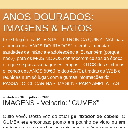
ANOS DOURADOS:
IMAGENS & FATOS
Este blog é uma REVISTA ELETRÔNICA QUINZENAL para
a turma dos "ANOS DOURADOS" relembrar e matar
saudades da infância e adolescência. E, também (porque
não?), para os MAIS NOVOS conhecerem coisas da época
e o que se passava naqueles tempos. FOTOS dos símbolos
e ícones dos ANOS 50/60 (e dos 40/70), tiradas da WEB e
reunidas num só lugar, com algumas informações do
PASSADO. CLICAR NAS IMAGENS PARA AMPLIÁ-LAS
sexta-feira, 30 de julho de 2010
IMAGENS - Velharia: "GUMEX"
Outro vovô. Desta vez do atual
gel fixador de cabelo
. O
GUMEX era encontrato pronto em potinho de vidro ou
em
pó
(cor-de-rosa) que bastava misturar com água morna para