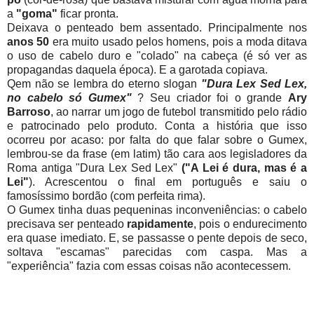
a
"goma"
ficar pronta.
Deixava o penteado bem assentado. Principalmente nos
anos 50
era muito usado pelos homens, pois a moda ditava
o uso de cabelo duro e "colado" na cabeça (é só ver as
propagandas daquela época). E a garotada copiava.
Qem não se lembra do eterno slogan
"Dura Lex Sed Lex,
no cabelo só Gumex"
? Seu criador foi o grande
Ary
Barroso
, ao narrar um jogo de futebol transmitido pelo rádio
e patrocinado pelo produto. Conta a história que isso
ocorreu por acaso: por falta do que falar sobre o Gumex,
lembrou-se da frase (em latim) tão cara aos legisladores da
Roma antiga "Dura Lex Sed Lex"
("A Lei é dura, mas é a
Lei"
). Acrescentou o final em português e saiu o
famosíssimo bordão (com perfeita rima).
O Gumex tinha duas pequeninas inconveniências: o cabelo
precisava ser penteado
rapidamente
, pois o endurecimento
era quase imediato. E, se passasse o pente depois de seco,
soltava "escamas" parecidas com caspa. Mas a
"experiência" fazia com essas coisas não acontecessem.