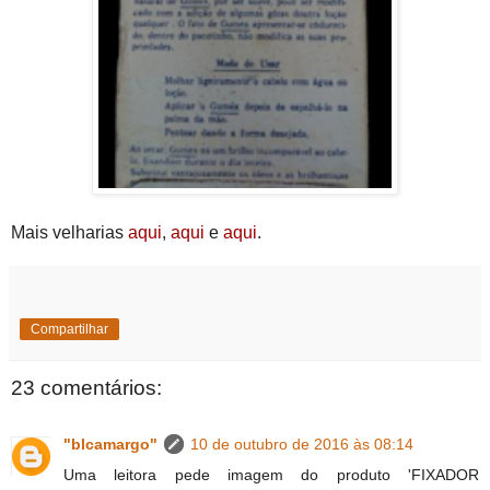
Mais velharias
aqui
,
aqui
e
aqui
.
Compartilhar
23 comentários:
"blcamargo"
10 de outubro de 2016 às 08:14
Uma leitora pede imagem do produto 'FIXADOR