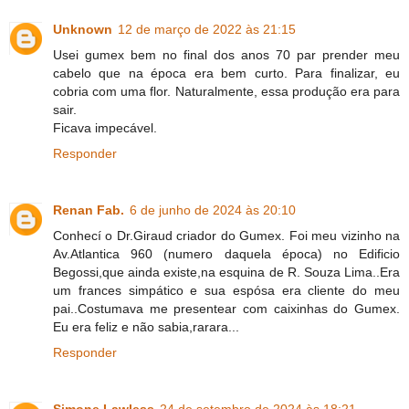
Unknown
12 de março de 2022 às 21:15
Usei gumex bem no final dos anos 70 par prender meu
cabelo que na época era bem curto. Para finalizar, eu
cobria com uma flor. Naturalmente, essa produção era para
sair.
Ficava impecável.
Responder
Renan Fab.
6 de junho de 2024 às 20:10
Conhecí o Dr.Giraud criador do Gumex. Foi meu vizinho na
Av.Atlantica 960 (numero daquela época) no Edificio
Begossi,que ainda existe,na esquina de R. Souza Lima..Era
um frances simpático e sua espósa era cliente do meu
pai..Costumava me presentear com caixinhas do Gumex.
Eu era feliz e não sabia,rarara...
Responder
Simone Lawless
24 de setembro de 2024 às 18:21