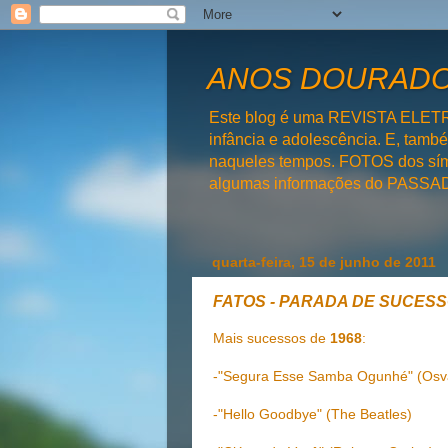
ANOS DOURADOS
Este blog é uma REVISTA ELET
infância e adolescência. E, tam
naqueles tempos. FOTOS dos símb
algumas informações do PAS
quarta-feira, 15 de junho de 2011
FATOS - PARADA DE SUCES
Mais sucessos de
1968
:
-"Segura Esse Samba Ogunhé" (Osv
-"Hello Goodbye" (The Beatles)