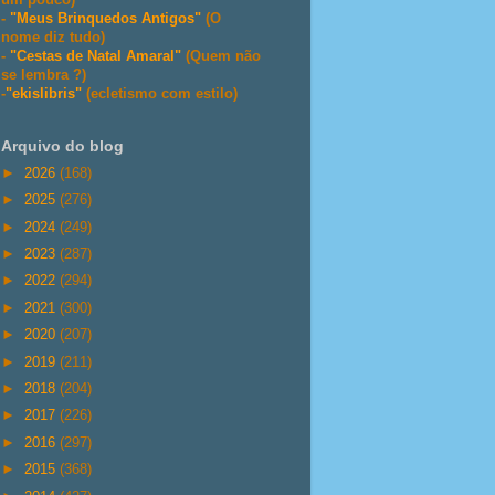
-
"Meus Brinquedos Antigos"
(O
nome diz tudo)
-
"Cestas de Natal Amaral"
(Quem não
se lembra ?)
-
"ekislibris"
(ecletismo com estilo)
Arquivo do blog
►
2026
(168)
►
2025
(276)
►
2024
(249)
►
2023
(287)
►
2022
(294)
►
2021
(300)
►
2020
(207)
►
2019
(211)
►
2018
(204)
►
2017
(226)
►
2016
(297)
►
2015
(368)