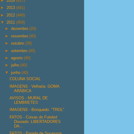
►
2014
(427)
►
2013
(441)
►
2012
(440)
▼
2011
(459)
►
dezembro
(20)
►
novembro
(40)
►
outubro
(39)
►
setembro
(40)
►
agosto
(40)
►
julho
(40)
▼
junho
(40)
COLUNA SOCIAL
IMAGENS - Velharia: GOMA
ARÁBICA
AVISOS - MURAL DE
LEMBRETES
IMAGENS - Brinquedo: "TROL"
FATOS - Coisas do Futebol
Dourado: LIBERTADORES
DA...
FATOS - Parada de Sucessos