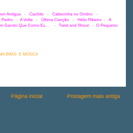
bon Antigua
-
Cachito
-
Cabecinha no Ombro
-
 Pedro
-
A Volta
-
Última Canção
-
Hélio Ribeiro
-
A
m Garoto Que Como Eu ...
-
Twist and Shout
-
O Pequeno
EMA BRAS. E MÚSICA
Página inicial
Postagem mais antiga