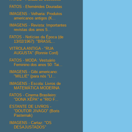
FATOS - Efemérides Douradas
IMAGENS - Velharia: Produtos
americanos antigos (K...
IMAGENS - Revista: Importantes
revistas dos anos 5...
FATOS - Notícias da Época (de
13/02/1967): "BRASIL...
VITROLA ANTIGA - "RUA
AUGUSTA" (Ronnie Cord)
FATOS - MODA: Vestuário
Feminino dos anos 50: Tai...
IMAGENS - Gibi americano:
"MILLIE" (para nós "LI...
IMAGENS - Escola: Livros de
MATEMÁTICA MODERNA
FATOS - Cinema Brasileiro:
"DONA XÊPA" e "RIO F...
ESTANTE DE LIVROS -
"DOUTOR JIVAGO" (Boris
Pasternak)
IMAGENS - Cartaz: "OS
DESAJUSTADOS"