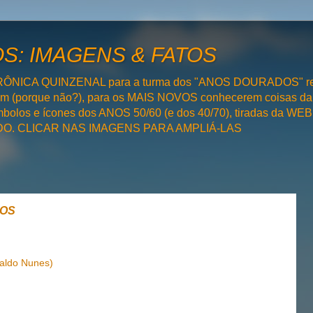
: IMAGENS & FATOS
RÔNICA QUINZENAL para a turma dos "ANOS DOURADOS" rel
bém (porque não?), para os MAIS NOVOS conhecerem coisas da
olos e ícones dos ANOS 50/60 (e dos 40/70), tiradas da WEB 
SADO. CLICAR NAS IMAGENS PARA AMPLIÁ-LAS
SOS
aldo Nunes)