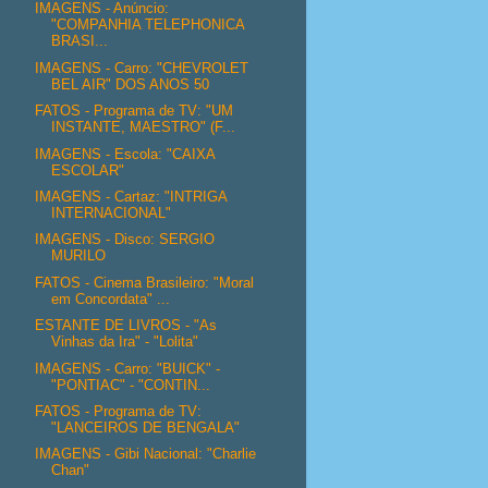
IMAGENS - Anúncio:
"COMPANHIA TELEPHONICA
BRASI...
IMAGENS - Carro: "CHEVROLET
BEL AIR" DOS ANOS 50
FATOS - Programa de TV: "UM
INSTANTE, MAESTRO" (F...
IMAGENS - Escola: "CAIXA
ESCOLAR"
IMAGENS - Cartaz: "INTRIGA
INTERNACIONAL"
IMAGENS - Disco: SERGIO
MURILO
FATOS - Cinema Brasileiro: "Moral
em Concordata" ...
ESTANTE DE LIVROS - "As
Vinhas da Ira" - "Lolita"
IMAGENS - Carro: "BUICK" -
"PONTIAC" - "CONTIN...
FATOS - Programa de TV:
"LANCEIROS DE BENGALA"
IMAGENS - Gibi Nacional: "Charlie
Chan"