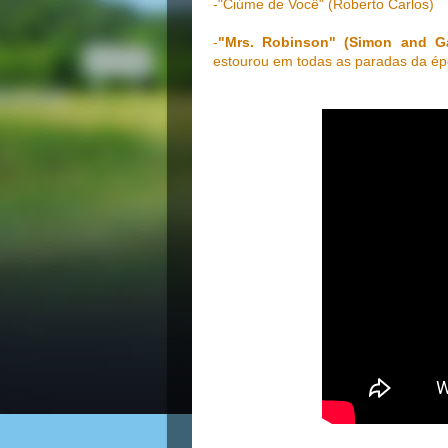
-"Ciúme de Você" (Roberto Carlos)
-
"Mrs. Robinson" (Simon and Ga
estourou em todas as paradas da ép