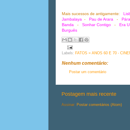
Mais sucessos de antigamente:
Lis
Jambalaya
-
Pau de Arara
-
Pára
Banda
-
Sonhar Contigo
-
Era U
Burguês
Labels:
FATOS = ANOS 60 E 70 - CIN
Nenhum comentário:
Postar um comentário
Postagem mais recente
Assinar:
Postar comentários (Atom)