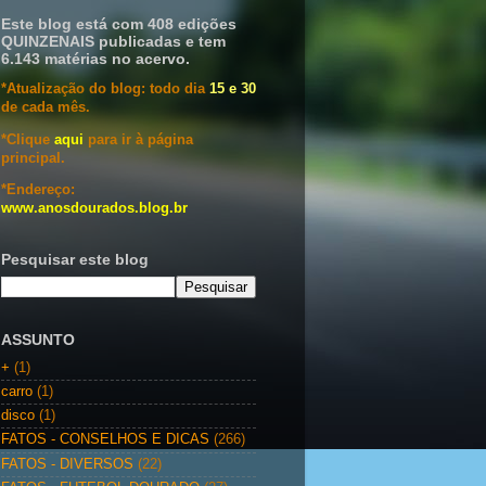
Este blog está com 408 edições
QUINZENAIS publicadas e tem
6.143 matérias no acervo.
*Atualização do blog: todo dia
15 e 30
de cada mês.
*Clique
aqui
para ir à página
principal.
*Endereço:
www.anosdourados.blog.br
Pesquisar este blog
ASSUNTO
+
(1)
carro
(1)
disco
(1)
FATOS - CONSELHOS E DICAS
(266)
FATOS - DIVERSOS
(22)