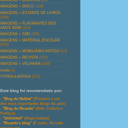
IMAGENS = DISCO
(158)
IMAGENS = ESTANTE DE LIVROS
(199)
IMAGENS = FLAGRANTES DOS
ANOS 50/60
(110)
IMAGENS = GIBI
(325)
IMAGENS = MATERIAL ESCOLAR
(210)
IMAGENS = MOBILIÁRIO ANTIGO
(13)
IMAGENS = REVISTA
(182)
IMAGENS = VELHARIA
(639)
moda
(1)
VITROLA ANTIGA
(173)
Este blog foi recomendado por:
-
"Blog do Noblat"
(Pioneiro e um
dos mais importantes blogs do país)
-
"Blog do Ricardo"
(Arte, Cultura e
Política)
-
"Unlimited"
(Hugo Caldas)
-
"Ricardo's blog"
(É outro. De tudo
um pouco)