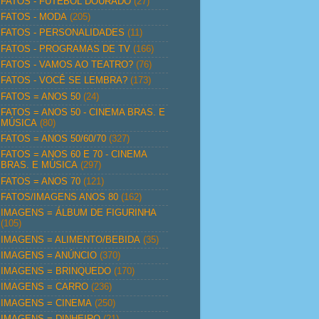
FATOS - FUTEBOL DOURADO
(27)
FATOS - MODA
(205)
FATOS - PERSONALIDADES
(11)
FATOS - PROGRAMAS DE TV
(166)
FATOS - VAMOS AO TEATRO?
(76)
FATOS - VOCÊ SE LEMBRA?
(173)
FATOS = ANOS 50
(24)
FATOS = ANOS 50 - CINEMA BRAS. E
MÚSICA
(80)
FATOS = ANOS 50/60/70
(327)
FATOS = ANOS 60 E 70 - CINEMA
BRAS. E MÚSICA
(297)
FATOS = ANOS 70
(121)
FATOS/IMAGENS ANOS 80
(162)
IMAGENS = ÁLBUM DE FIGURINHA
(105)
IMAGENS = ALIMENTO/BEBIDA
(35)
IMAGENS = ANÚNCIO
(370)
IMAGENS = BRINQUEDO
(170)
IMAGENS = CARRO
(236)
IMAGENS = CINEMA
(250)
IMAGENS = DINHEIRO
(21)