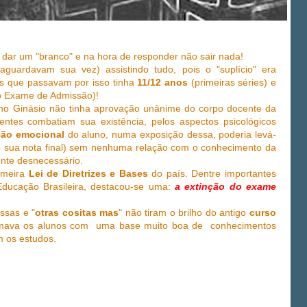
ar um "branco" e na hora de responder não sair nada!
guardavam sua vez) assistindo tudo, pois o "suplício" era
os que passavam por isso tinha
11/12 anos
(primeiras séries) e
o Exame de Admissão)!
o Ginásio não tinha aprovação unânime do corpo docente da
entes combatiam sua existência, pelos aspectos psicológicos
ção emocional
do aluno, numa exposição dessa, poderia levá-
do sua nota final) sem nenhuma relação com o conhecimento da
ente desnecessário.
imeira
Lei de Diretrizes e Bases
do país. Dentre importantes
ducação Brasileira, destacou-se uma:
a extinção do exame
essas e "
otras cositas mas
" não tiram o brilho do antigo
curso
ormava os alunos com uma base muito boa de conhecimentos
m os estudos.