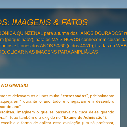
: IMAGENS & FATOS
RÔNICA QUINZENAL para a turma dos "ANOS DOURADOS" rel
bém (porque não?), para os MAIS NOVOS conhecerem coisas da
olos e ícones dos ANOS 50/60 (e dos 40/70), tiradas da WEB 
SADO. CLICAR NAS IMAGENS PARA AMPLIÁ-LAS
 NO GINÁSIO
mente deixavam os alunos muito
"estressados
", pricipalmente
fraquejaram" durante o ano todo e chegavam em dezembro
sar de ano".
escritas
, imaginem o que se passava na cuca deles quando
ral"
(que também era exigido no
"Exame de Admissão"
).
scolhia a forma de aplicar essa avaliação (um só professor,