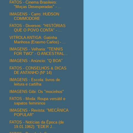
FATOS - Cinema Brasileiro:
"Moças Desesperadas" - ...
IMAGENS - Carro: HUDSON
COMMODORE
FATOS - Diversos: "HISTÓRIAS
QUE O POVO CONTA" - ...
VITROLA ANTIGA: Gatinha
Manhosa (Erasmo Carlos) - ...
IMAGENS - Velharia: "TENNIS
FOR TWO" - O ANCESTRAL...
IMAGENS - Anúncio: "Q BOA"
FATOS - CONSELHOS & DICAS
DE ANTANHO (Nº 14)
IMAGENS - Escola: livros de
leitura e cartilha
IMAGENS Gibi: Os "mocinhos"
FATOS - Moda: Roupa versátil e
sapatos femininos
IMAGENS - Revista: "MECÂNICA
POPULAR"
FATOS - Notícias da Época (de
19.01.1962): "EDER J...