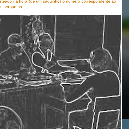
orteado na hora (de um saquinho) o número correspondente ao
as perguntas.