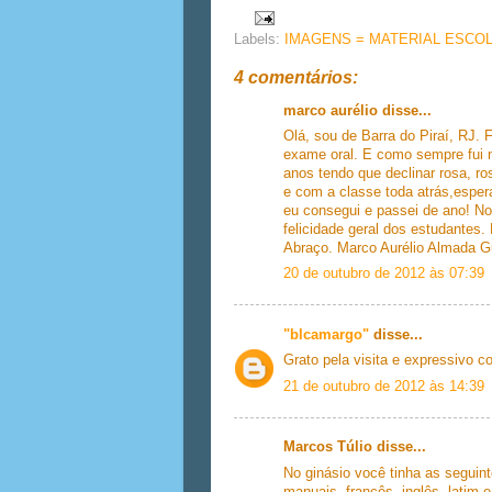
Labels:
IMAGENS = MATERIAL ESCO
4 comentários:
marco aurélio disse...
Olá, sou de Barra do Piraí, RJ. 
exame oral. E como sempre fui n
anos tendo que declinar rosa, ro
e com a classe toda atrás,esper
eu consegui e passei de ano! No
felicidade geral dos estudantes.
Abraço. Marco Aurélio Almada 
20 de outubro de 2012 às 07:39
"blcamargo"
disse...
Grato pela visita e expressivo 
21 de outubro de 2012 às 14:39
Marcos Túlio disse...
No ginásio você tinha as seguin
manuais, francês, inglês, latim 