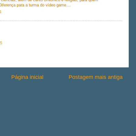
iferença para a turma do vídeo game....
4
15
Página inicial
Postagem mais antiga