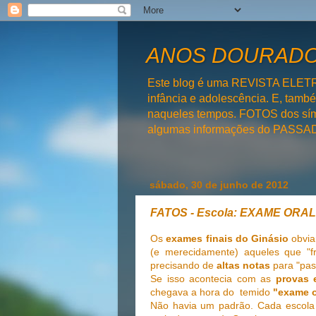
ANOS DOURADOS
Este blog é uma REVISTA ELET
infância e adolescência. E, tam
naqueles tempos. FOTOS dos símb
algumas informações do PAS
sábado, 30 de junho de 2012
FATOS - Escola: EXAME ORAL
Os
exames finais do Ginásio
obvia
(e merecidamente) aqueles que "
precisando de
altas notas
para "pas
Se isso acontecia com as
provas 
chegava a hora do temido
"exame o
Não havia um padrão. Cada escola e