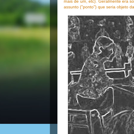
mais de um, etc). Geralmente era s
assunto ("ponto") que seria objeto d