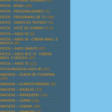
FATOS - FUTEBOL DOURADO
(27)
FATOS - MODA
(205)
FATOS - PERSONALIDADES
(11)
FATOS - PROGRAMAS DE TV
(166)
FATOS - VAMOS AO TEATRO?
(76)
FATOS - VOCÊ SE LEMBRA?
(173)
FATOS = ANOS 50
(24)
FATOS = ANOS 50 - CINEMA BRAS. E
MÚSICA
(80)
FATOS = ANOS 50/60/70
(327)
FATOS = ANOS 60 E 70 - CINEMA
BRAS. E MÚSICA
(297)
FATOS = ANOS 70
(121)
FATOS/IMAGENS ANOS 80
(162)
IMAGENS = ÁLBUM DE FIGURINHA
(105)
IMAGENS = ALIMENTO/BEBIDA
(35)
IMAGENS = ANÚNCIO
(370)
IMAGENS = BRINQUEDO
(170)
IMAGENS = CARRO
(236)
IMAGENS = CINEMA
(250)
IMAGENS = DINHEIRO
(21)