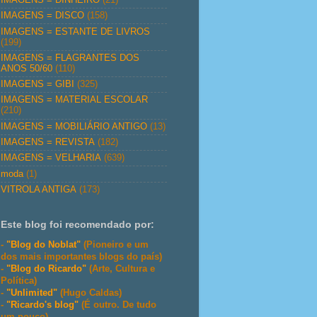
IMAGENS = DISCO
(158)
IMAGENS = ESTANTE DE LIVROS
(199)
IMAGENS = FLAGRANTES DOS
ANOS 50/60
(110)
IMAGENS = GIBI
(325)
IMAGENS = MATERIAL ESCOLAR
(210)
IMAGENS = MOBILIÁRIO ANTIGO
(13)
IMAGENS = REVISTA
(182)
IMAGENS = VELHARIA
(639)
moda
(1)
VITROLA ANTIGA
(173)
Este blog foi recomendado por:
-
"Blog do Noblat"
(Pioneiro e um
dos mais importantes blogs do país)
-
"Blog do Ricardo"
(Arte, Cultura e
Política)
-
"Unlimited"
(Hugo Caldas)
-
"Ricardo's blog"
(É outro. De tudo
um pouco)