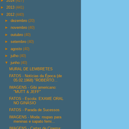
►
2014
(427)
►
2013
(441)
▼
2012
(440)
►
dezembro
(20)
►
novembro
(40)
►
outubro
(40)
►
setembro
(40)
►
agosto
(40)
►
julho
(40)
▼
junho
(40)
MURAL DE LEMBRETES
FATOS - Notícias da Época (de
05.02.1968) "ROBERTO...
IMAGENS - Gibi americano:
"MUTT & JEFF"
FATOS - Escola: EXAME ORAL
NO GINÁSIO
FATOS - Parada de Sucessos
IMAGENS - Moda: roupas para
meninas e sapato femi...
IMAGENS - Cartaz de Cinema: