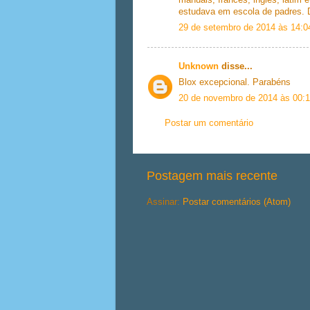
estudava em escola de padres. D
29 de setembro de 2014 às 14:0
Unknown
disse...
Blox excepcional. Parabéns
20 de novembro de 2014 às 00:
Postar um comentário
Postagem mais recente
Assinar:
Postar comentários (Atom)