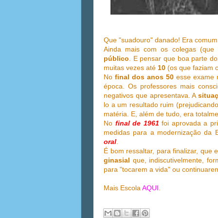
Que "suadouro" danado! Era comum d
Ainda mais com os colegas (que a
público
. E pensar que boa parte d
muitas vezes até
10
(os que faziam 
No
final dos anos 50
esse exame n
época. Os professores mais consci
negativos que apresentava. A
situa
lo a um resultado ruim (prejudican
matéria. E, além de tudo, era totalm
No
final de 1961
foi aprovada a pr
medidas para a modernização da E
oral
.
É bom ressaltar, para finalizar, que 
ginasial
que, indiscutivelmente, f
para "tocarem a vida" ou continuare
Mais Escola
AQUI
.