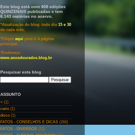
Este blog está com 408 edições
QUINZENAIS publicadas e tem
6.143 matérias no acervo.
*Atualização do blog: todo dia
15 e 30
de cada mês.
*Clique
aqui
para ir à página
principal.
*Endereço:
www.anosdourados.blog.br
Pesquisar este blog
ASSUNTO
+
(1)
carro
(1)
disco
(1)
FATOS - CONSELHOS E DICAS
(266)
FATOS - DIVERSOS
(22)