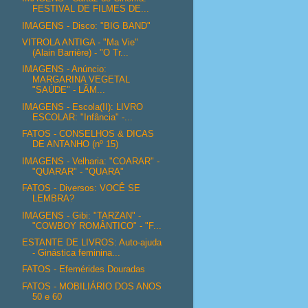
FESTIVAL DE FILMES DE...
IMAGENS - Disco: "BIG BAND"
VITROLA ANTIGA - "Ma Vie"
(Alain Barrière) - "O Tr...
IMAGENS - Anúncio:
MARGARINA VEGETAL
"SAÚDE" - LÃM...
IMAGENS - Escola(II): LIVRO
ESCOLAR: "Infância" -...
FATOS - CONSELHOS & DICAS
DE ANTANHO (nº 15)
IMAGENS - Velharia: "COARAR" -
"QUARAR" - "QUARA"
FATOS - Diversos: VOCÊ SE
LEMBRA?
IMAGENS - Gibi: "TARZAN" -
"COWBOY ROMÂNTICO" - "F...
ESTANTE DE LIVROS: Auto-ajuda
- Ginástica feminina...
FATOS - Efemérides Douradas
FATOS - MOBILIÁRIO DOS ANOS
50 e 60