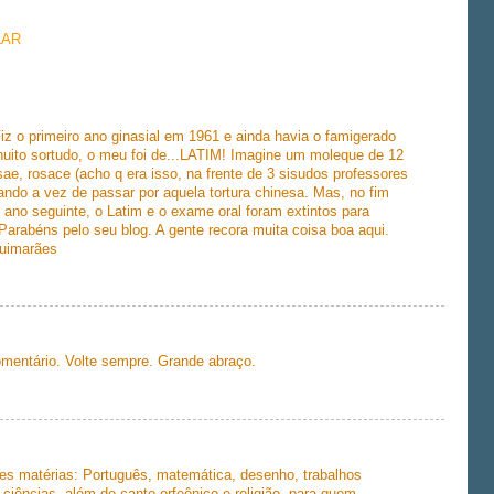
LAR
Fiz o primeiro ano ginasial em 1961 e ainda havia o famigerado
uito sortudo, o meu foi de...LATIM! Imagine um moleque de 12
sae, rosace (acho q era isso, na frente de 3 sisudos professores
ando a vez de passar por aquela tortura chinesa. Mas, no fim
 ano seguinte, o Latim e o exame oral foram extintos para
 Parabéns pelo seu blog. A gente recora muita coisa boa aqui.
Guimarães
comentário. Volte sempre. Grande abraço.
tes matérias: Português, matemática, desenho, trabalhos
e ciências, além de canto orfeônico e religião, para quem