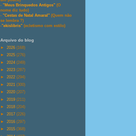
-
"Meus Brinquedos Antigos"
(O
nome diz tudo)
-
"Cestas de Natal Amaral"
(Quem não
se lembra ?)
-
"ekislibris"
(ecletismo com estilo)
Arquivo do blog
►
2026
(168)
►
2025
(276)
►
2024
(249)
►
2023
(287)
►
2022
(294)
►
2021
(300)
►
2020
(207)
►
2019
(211)
►
2018
(204)
►
2017
(226)
►
2016
(297)
►
2015
(368)