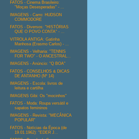
FATOS - Cinema Brasileiro:
"Moças Desesperadas" - ...
IMAGENS - Carro: HUDSON
COMMODORE
FATOS - Diversos: "HISTÓRIAS
QUE O POVO CONTA" - ...
VITROLA ANTIGA: Gatinha
Manhosa (Erasmo Carlos) - ...
IMAGENS - Velharia: "TENNIS
FOR TWO" - O ANCESTRAL...
IMAGENS - Anúncio: "Q BOA"
FATOS - CONSELHOS & DICAS
DE ANTANHO (Nº 14)
IMAGENS - Escola: livros de
leitura e cartilha
IMAGENS Gibi: Os "mocinhos"
FATOS - Moda: Roupa versátil e
sapatos femininos
IMAGENS - Revista: "MECÂNICA
POPULAR"
FATOS - Notícias da Época (de
19.01.1962): "EDER J...