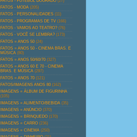
FATOS - FUTEBOL DOURADO
(27)
FATOS - MODA
(205)
FATOS - PERSONALIDADES
(11)
FATOS - PROGRAMAS DE TV
(166)
FATOS - VAMOS AO TEATRO?
(76)
FATOS - VOCÊ SE LEMBRA?
(173)
FATOS = ANOS 50
(24)
FATOS = ANOS 50 - CINEMA BRAS. E
MÚSICA
(80)
FATOS = ANOS 50/60/70
(327)
FATOS = ANOS 60 E 70 - CINEMA
BRAS. E MÚSICA
(297)
FATOS = ANOS 70
(121)
FATOS/IMAGENS ANOS 80
(162)
IMAGENS = ÁLBUM DE FIGURINHA
(105)
IMAGENS = ALIMENTO/BEBIDA
(35)
IMAGENS = ANÚNCIO
(370)
IMAGENS = BRINQUEDO
(170)
IMAGENS = CARRO
(236)
IMAGENS = CINEMA
(250)
IMAGENS = DINHEIRO
(21)