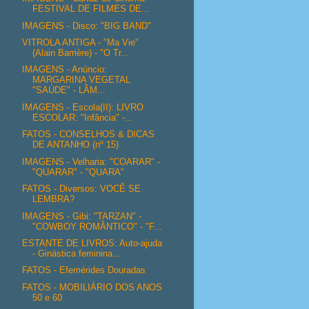
FESTIVAL DE FILMES DE...
IMAGENS - Disco: "BIG BAND"
VITROLA ANTIGA - "Ma Vie"
(Alain Barrière) - "O Tr...
IMAGENS - Anúncio:
MARGARINA VEGETAL
"SAÚDE" - LÃM...
IMAGENS - Escola(II): LIVRO
ESCOLAR: "Infância" -...
FATOS - CONSELHOS & DICAS
DE ANTANHO (nº 15)
IMAGENS - Velharia: "COARAR" -
"QUARAR" - "QUARA"
FATOS - Diversos: VOCÊ SE
LEMBRA?
IMAGENS - Gibi: "TARZAN" -
"COWBOY ROMÂNTICO" - "F...
ESTANTE DE LIVROS: Auto-ajuda
- Ginástica feminina...
FATOS - Efemérides Douradas
FATOS - MOBILIÁRIO DOS ANOS
50 e 60