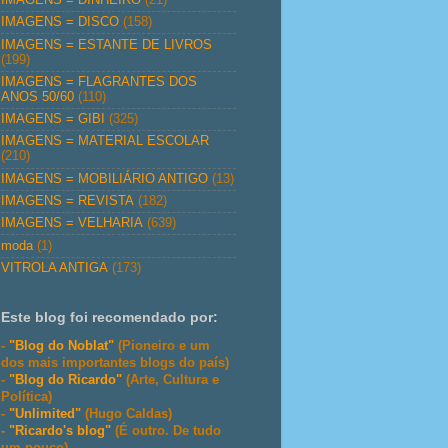
IMAGENS = DISCO
(158)
IMAGENS = ESTANTE DE LIVROS
(199)
IMAGENS = FLAGRANTES DOS
ANOS 50/60
(110)
IMAGENS = GIBI
(325)
IMAGENS = MATERIAL ESCOLAR
(210)
IMAGENS = MOBILIÁRIO ANTIGO
(13)
IMAGENS = REVISTA
(182)
IMAGENS = VELHARIA
(639)
moda
(1)
VITROLA ANTIGA
(173)
Este blog foi recomendado por:
-
"Blog do Noblat"
(Pioneiro e um
dos mais importantes blogs do país)
-
"Blog do Ricardo"
(Arte, Cultura e
Política)
-
"Unlimited"
(Hugo Caldas)
-
"Ricardo's blog"
(É outro. De tudo
um pouco)