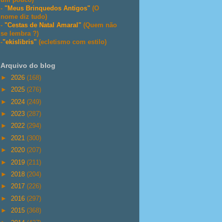
-
"Meus Brinquedos Antigos"
(O
nome diz tudo)
-
"Cestas de Natal Amaral"
(Quem não
se lembra ?)
-
"ekislibris"
(ecletismo com estilo)
Arquivo do blog
►
2026
(168)
►
2025
(276)
►
2024
(249)
►
2023
(287)
►
2022
(294)
►
2021
(300)
►
2020
(207)
►
2019
(211)
►
2018
(204)
►
2017
(226)
►
2016
(297)
►
2015
(368)