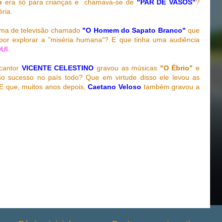
o
era só para crianças e chamava-se de
"PAR DE VASOS"
?
ria.
ama de televisão chamado
"O Homem do Sapato Branco"
que
por explorar a "miséria humana"? E que tinha uma audiência
UI
.
 cantor
VICENTE CELESTINO
gravou as músicas
"O Ébrio"
e
 sucesso no país todo? Que em virtude disso ele levou as
E que, muitos anos depois,
Caetano Veloso
também gravou a