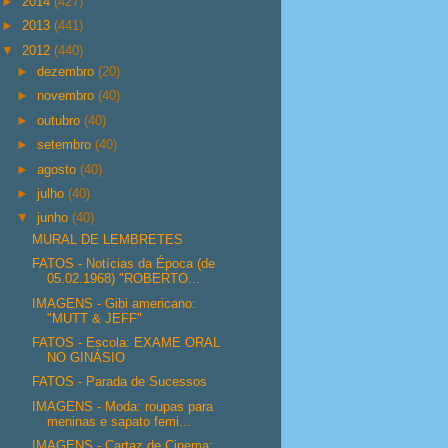
►
2014
(427)
►
2013
(441)
▼
2012
(440)
►
dezembro
(20)
►
novembro
(40)
►
outubro
(40)
►
setembro
(40)
►
agosto
(40)
►
julho
(40)
▼
junho
(40)
MURAL DE LEMBRETES
FATOS - Notícias da Época (de
05.02.1968) "ROBERTO...
IMAGENS - Gibi americano:
"MUTT & JEFF"
FATOS - Escola: EXAME ORAL
NO GINÁSIO
FATOS - Parada de Sucessos
IMAGENS - Moda: roupas para
meninas e sapato femi...
IMAGENS - Cartaz de Cinema: