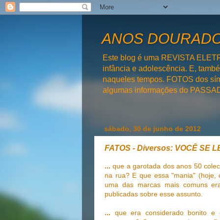
ANOS DOURADOS
Este blog é uma REVISTA ELET
infância e adolescência. E, tam
naqueles tempos. FOTOS dos símb
algumas informações do PAS
sábado, 30 de junho de 2012
FATOS - Diversos: VOCÊ SE
...
que a garotada dos anos 50 cole
na rua? E que essa "mania" (hoje,
uma das marcas mais comuns e
publicadas sobre esse assunto.
...
que era considerado bonito 