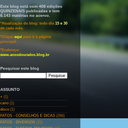
Este blog está com 408 edições
QUINZENAIS publicadas e tem
6.143 matérias no acervo.
*Atualização do blog: todo dia
15 e 30
de cada mês.
*Clique
aqui
para ir à página
principal.
*Endereço:
www.anosdourados.blog.br
Pesquisar este blog
ASSUNTO
+
(1)
carro
(1)
disco
(1)
FATOS - CONSELHOS E DICAS
(266)
FATOS - DIVERSOS
(22)