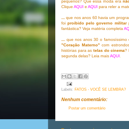
pequenos? Que essa moda era
nã
Clique
AQUI
e
AQUI
para reler a maté
...
que nos anos 60 havia um progr
foi
proibido pelo governo militar
fantástica? Veja matéria completa
AQ
...
que nos anos 30 o famosíssimo
"Coração Materno"
com estrondoso
histórias para as
telas do cinema
? 
segunda delas? Leia mais
AQUI
.
Labels:
FATOS - VOCÊ SE LEMBRA?
Nenhum comentário:
Postar um comentário