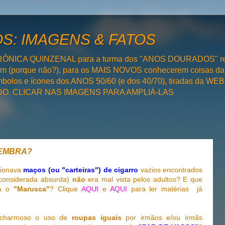
: IMAGENS & FATOS
RÔNICA QUINZENAL para a turma dos "ANOS DOURADOS" rel
bém (porque não?), para os MAIS NOVOS conhecerem coisas da
olos e ícones dos ANOS 50/60 (e dos 40/70), tiradas da WEB 
SADO. CLICAR NAS IMAGENS PARA AMPLIÁ-LAS
 LEMBRA?
cionava
maços (ou "carteiras") de cigarro
vazios encontrados
 considerada absurda)
não
era mal vista pelos adultos? E que
ra o
"Marusca"
? Clique
AQUI
e
AQUI
para ler matérias já
e charmoso o uso de
roupas iguais
por irmãos e/ou irmãs