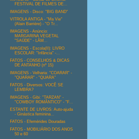
FESTIVAL DE FILMES DE...
IMAGENS - Disco: "BIG BAND"
VITROLA ANTIGA - "Ma Vie"
(Alain Barrière) - "O Tr...
IMAGENS - Anúncio:
MARGARINA VEGETAL
"SAÚDE" - LÃM...
IMAGENS - Escola(II): LIVRO
ESCOLAR: "Infância" -...
FATOS - CONSELHOS & DICAS
DE ANTANHO (nº 15)
IMAGENS - Velharia: "COARAR" -
"QUARAR" - "QUARA"
FATOS - Diversos: VOCÊ SE
LEMBRA?
IMAGENS - Gibi: "TARZAN" -
"COWBOY ROMÂNTICO" - "F...
ESTANTE DE LIVROS: Auto-ajuda
- Ginástica feminina...
FATOS - Efemérides Douradas
FATOS - MOBILIÁRIO DOS ANOS
50 e 60