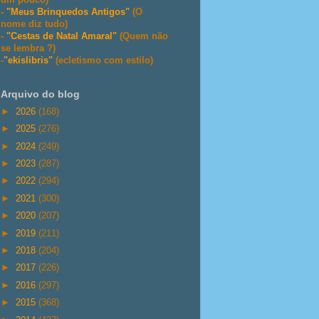
-
"Meus Brinquedos Antigos"
(O
nome diz tudo)
-
"Cestas de Natal Amaral"
(Quem não
se lembra ?)
-
"ekislibris"
(ecletismo com estilo)
Arquivo do blog
►
2026
(168)
►
2025
(276)
►
2024
(249)
►
2023
(287)
►
2022
(294)
►
2021
(300)
►
2020
(207)
►
2019
(211)
►
2018
(204)
►
2017
(226)
►
2016
(297)
►
2015
(368)