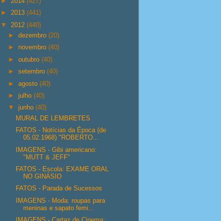
►
2014
(427)
►
2013
(441)
▼
2012
(440)
►
dezembro
(20)
►
novembro
(40)
►
outubro
(40)
►
setembro
(40)
►
agosto
(40)
►
julho
(40)
▼
junho
(40)
MURAL DE LEMBRETES
FATOS - Notícias da Época (de
05.02.1968) "ROBERTO...
IMAGENS - Gibi americano:
"MUTT & JEFF"
FATOS - Escola: EXAME ORAL
NO GINÁSIO
FATOS - Parada de Sucessos
IMAGENS - Moda: roupas para
meninas e sapato femi...
IMAGENS - Cartaz de Cinema: