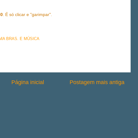
60
. É só clicar e "garimpar".
EMA BRAS. E MÚSICA
Página inicial
Postagem mais antiga