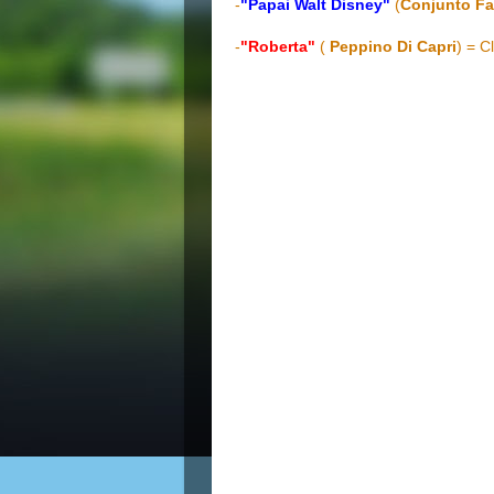
-
"Papai Walt Disney"
(
Conjunto Fa
-
"Roberta"
(
Peppino Di Capri
) = C