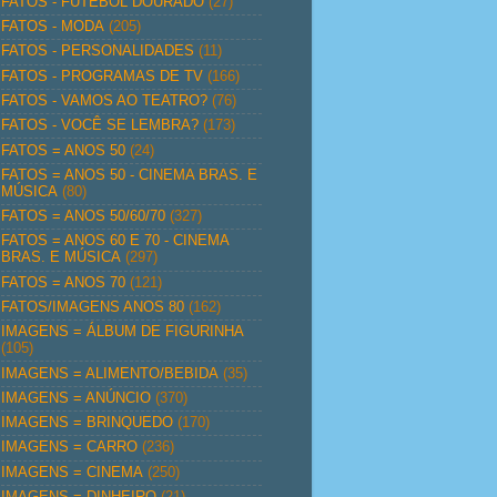
FATOS - FUTEBOL DOURADO
(27)
FATOS - MODA
(205)
FATOS - PERSONALIDADES
(11)
FATOS - PROGRAMAS DE TV
(166)
FATOS - VAMOS AO TEATRO?
(76)
FATOS - VOCÊ SE LEMBRA?
(173)
FATOS = ANOS 50
(24)
FATOS = ANOS 50 - CINEMA BRAS. E
MÚSICA
(80)
FATOS = ANOS 50/60/70
(327)
FATOS = ANOS 60 E 70 - CINEMA
BRAS. E MÚSICA
(297)
FATOS = ANOS 70
(121)
FATOS/IMAGENS ANOS 80
(162)
IMAGENS = ÁLBUM DE FIGURINHA
(105)
IMAGENS = ALIMENTO/BEBIDA
(35)
IMAGENS = ANÚNCIO
(370)
IMAGENS = BRINQUEDO
(170)
IMAGENS = CARRO
(236)
IMAGENS = CINEMA
(250)
IMAGENS = DINHEIRO
(21)