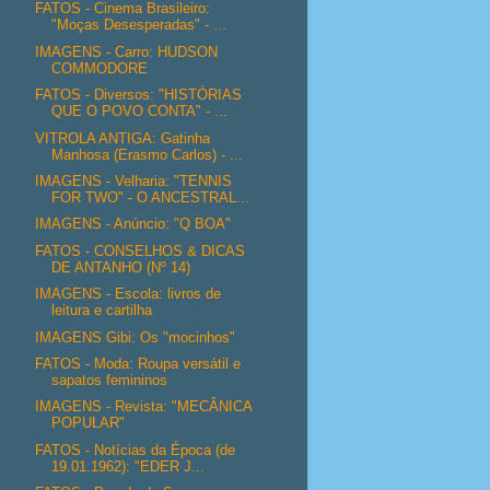
FATOS - Cinema Brasileiro:
"Moças Desesperadas" - ...
IMAGENS - Carro: HUDSON
COMMODORE
FATOS - Diversos: "HISTÓRIAS
QUE O POVO CONTA" - ...
VITROLA ANTIGA: Gatinha
Manhosa (Erasmo Carlos) - ...
IMAGENS - Velharia: "TENNIS
FOR TWO" - O ANCESTRAL...
IMAGENS - Anúncio: "Q BOA"
FATOS - CONSELHOS & DICAS
DE ANTANHO (Nº 14)
IMAGENS - Escola: livros de
leitura e cartilha
IMAGENS Gibi: Os "mocinhos"
FATOS - Moda: Roupa versátil e
sapatos femininos
IMAGENS - Revista: "MECÂNICA
POPULAR"
FATOS - Notícias da Época (de
19.01.1962): "EDER J...