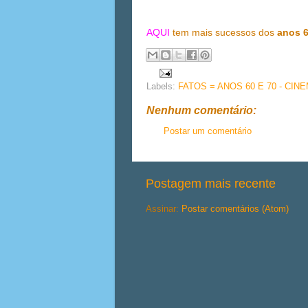
AQUI
tem mais sucessos dos
anos 
Labels:
FATOS = ANOS 60 E 70 - CIN
Nenhum comentário:
Postar um comentário
Postagem mais recente
Assinar:
Postar comentários (Atom)