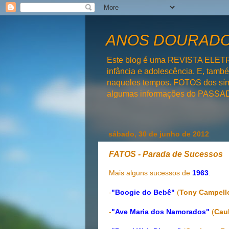
ANOS DOURADOS
Este blog é uma REVISTA ELET
infância e adolescência. E, tam
naqueles tempos. FOTOS dos símb
algumas informações do PAS
sábado, 30 de junho de 2012
FATOS - Parada de Sucessos
Mais alguns sucessos de
1963
:
-
"Boogie do Bebê"
(
Tony Campell
-
"Ave Maria dos Namorados"
(
Cau