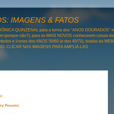
: IMAGENS & FATOS
RÔNICA QUINZENAL para a turma dos "ANOS DOURADOS" rel
bém (porque não?), para os MAIS NOVOS conhecerem coisas da
olos e ícones dos ANOS 50/60 (e dos 40/70), tiradas da WEB 
SADO. CLICAR NAS IMAGENS PARA AMPLIÁ-LAS
o
)
by Peixoto
)