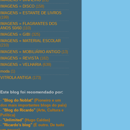
IMAGENS = DISCO
(158)
IMAGENS = ESTANTE DE LIVROS
(199)
IMAGENS = FLAGRANTES DOS
ANOS 50/60
(110)
IMAGENS = GIBI
(325)
IMAGENS = MATERIAL ESCOLAR
(210)
IMAGENS = MOBILIÁRIO ANTIGO
(13)
IMAGENS = REVISTA
(182)
IMAGENS = VELHARIA
(639)
moda
(1)
VITROLA ANTIGA
(173)
Este blog foi recomendado por:
-
"Blog do Noblat"
(Pioneiro e um
dos mais importantes blogs do país)
-
"Blog do Ricardo"
(Arte, Cultura e
Política)
-
"Unlimited"
(Hugo Caldas)
-
"Ricardo's blog"
(É outro. De tudo
um pouco)