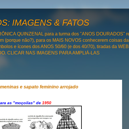
: IMAGENS & FATOS
RÔNICA QUINZENAL para a turma dos "ANOS DOURADOS" rel
bém (porque não?), para os MAIS NOVOS conhecerem coisas da
olos e ícones dos ANOS 50/60 (e dos 40/70), tiradas da WEB 
SADO. CLICAR NAS IMAGENS PARA AMPLIÁ-LAS
meninas e sapato feminino arrojado
ara as "moçoilas" de
1950