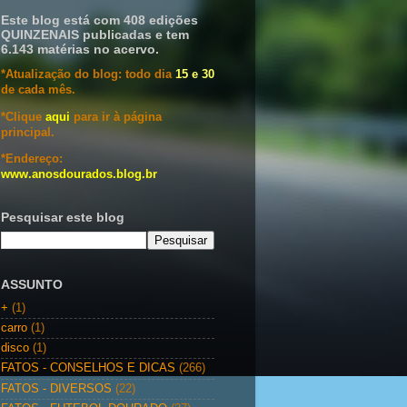
Este blog está com 408 edições
QUINZENAIS publicadas e tem
6.143 matérias no acervo.
*Atualização do blog: todo dia
15 e 30
de cada mês.
*Clique
aqui
para ir à página
principal.
*Endereço:
www.anosdourados.blog.br
Pesquisar este blog
ASSUNTO
+
(1)
carro
(1)
disco
(1)
FATOS - CONSELHOS E DICAS
(266)
FATOS - DIVERSOS
(22)