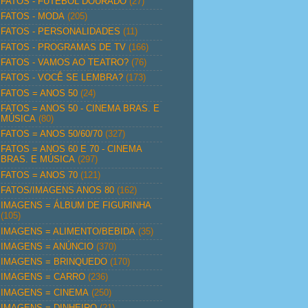
FATOS - FUTEBOL DOURADO
(27)
FATOS - MODA
(205)
FATOS - PERSONALIDADES
(11)
FATOS - PROGRAMAS DE TV
(166)
FATOS - VAMOS AO TEATRO?
(76)
FATOS - VOCÊ SE LEMBRA?
(173)
FATOS = ANOS 50
(24)
FATOS = ANOS 50 - CINEMA BRAS. E
MÚSICA
(80)
FATOS = ANOS 50/60/70
(327)
FATOS = ANOS 60 E 70 - CINEMA
BRAS. E MÚSICA
(297)
FATOS = ANOS 70
(121)
FATOS/IMAGENS ANOS 80
(162)
IMAGENS = ÁLBUM DE FIGURINHA
(105)
IMAGENS = ALIMENTO/BEBIDA
(35)
IMAGENS = ANÚNCIO
(370)
IMAGENS = BRINQUEDO
(170)
IMAGENS = CARRO
(236)
IMAGENS = CINEMA
(250)
IMAGENS = DINHEIRO
(21)