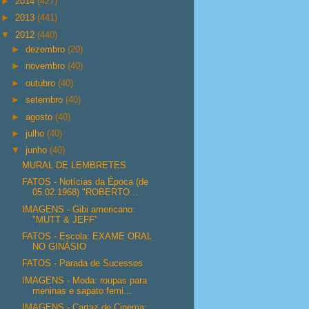
►
2014
(427)
►
2013
(441)
▼
2012
(440)
►
dezembro
(20)
►
novembro
(40)
►
outubro
(40)
►
setembro
(40)
►
agosto
(40)
►
julho
(40)
▼
junho
(40)
MURAL DE LEMBRETES
FATOS - Notícias da Época (de
05.02.1968) "ROBERTO...
IMAGENS - Gibi americano:
"MUTT & JEFF"
FATOS - Escola: EXAME ORAL
NO GINÁSIO
FATOS - Parada de Sucessos
IMAGENS - Moda: roupas para
meninas e sapato femi...
IMAGENS - Cartaz de Cinema: