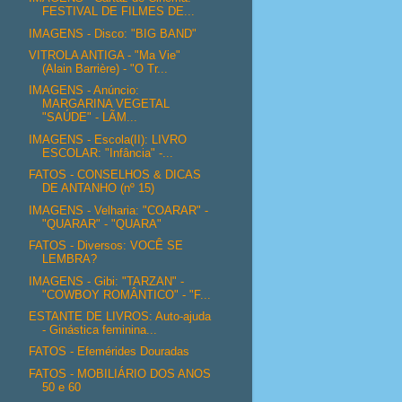
FESTIVAL DE FILMES DE...
IMAGENS - Disco: "BIG BAND"
VITROLA ANTIGA - "Ma Vie"
(Alain Barrière) - "O Tr...
IMAGENS - Anúncio:
MARGARINA VEGETAL
"SAÚDE" - LÃM...
IMAGENS - Escola(II): LIVRO
ESCOLAR: "Infância" -...
FATOS - CONSELHOS & DICAS
DE ANTANHO (nº 15)
IMAGENS - Velharia: "COARAR" -
"QUARAR" - "QUARA"
FATOS - Diversos: VOCÊ SE
LEMBRA?
IMAGENS - Gibi: "TARZAN" -
"COWBOY ROMÂNTICO" - "F...
ESTANTE DE LIVROS: Auto-ajuda
- Ginástica feminina...
FATOS - Efemérides Douradas
FATOS - MOBILIÁRIO DOS ANOS
50 e 60