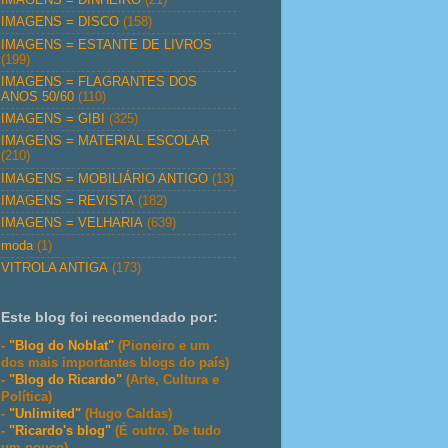
IMAGENS = DISCO
(158)
IMAGENS = ESTANTE DE LIVROS
(199)
IMAGENS = FLAGRANTES DOS
ANOS 50/60
(110)
IMAGENS = GIBI
(325)
IMAGENS = MATERIAL ESCOLAR
(210)
IMAGENS = MOBILIÁRIO ANTIGO
(13)
IMAGENS = REVISTA
(182)
IMAGENS = VELHARIA
(639)
moda
(1)
VITROLA ANTIGA
(173)
Este blog foi recomendado por:
-
"Blog do Noblat"
(Pioneiro e um
dos mais importantes blogs do país)
-
"Blog do Ricardo"
(Arte, Cultura e
Política)
-
"Unlimited"
(Hugo Caldas)
-
"Ricardo's blog"
(É outro. De tudo
um pouco)