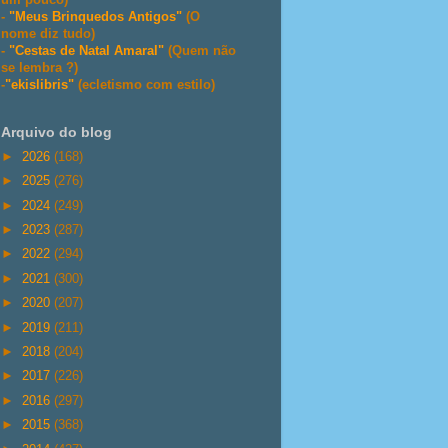
-
"Meus Brinquedos Antigos"
(O
nome diz tudo)
-
"Cestas de Natal Amaral"
(Quem não
se lembra ?)
-
"ekislibris"
(ecletismo com estilo)
Arquivo do blog
►
2026
(168)
►
2025
(276)
►
2024
(249)
►
2023
(287)
►
2022
(294)
►
2021
(300)
►
2020
(207)
►
2019
(211)
►
2018
(204)
►
2017
(226)
►
2016
(297)
►
2015
(368)