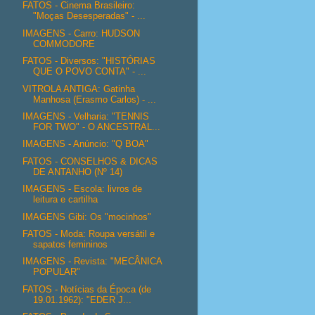
FATOS - Cinema Brasileiro:
"Moças Desesperadas" - ...
IMAGENS - Carro: HUDSON
COMMODORE
FATOS - Diversos: "HISTÓRIAS
QUE O POVO CONTA" - ...
VITROLA ANTIGA: Gatinha
Manhosa (Erasmo Carlos) - ...
IMAGENS - Velharia: "TENNIS
FOR TWO" - O ANCESTRAL...
IMAGENS - Anúncio: "Q BOA"
FATOS - CONSELHOS & DICAS
DE ANTANHO (Nº 14)
IMAGENS - Escola: livros de
leitura e cartilha
IMAGENS Gibi: Os "mocinhos"
FATOS - Moda: Roupa versátil e
sapatos femininos
IMAGENS - Revista: "MECÂNICA
POPULAR"
FATOS - Notícias da Época (de
19.01.1962): "EDER J...