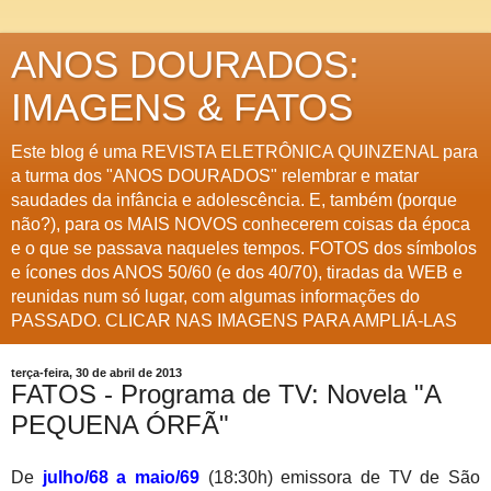
ANOS DOURADOS:
IMAGENS & FATOS
Este blog é uma REVISTA ELETRÔNICA QUINZENAL para
a turma dos "ANOS DOURADOS" relembrar e matar
saudades da infância e adolescência. E, também (porque
não?), para os MAIS NOVOS conhecerem coisas da época
e o que se passava naqueles tempos. FOTOS dos símbolos
e ícones dos ANOS 50/60 (e dos 40/70), tiradas da WEB e
reunidas num só lugar, com algumas informações do
PASSADO. CLICAR NAS IMAGENS PARA AMPLIÁ-LAS
terça-feira, 30 de abril de 2013
FATOS - Programa de TV: Novela "A
PEQUENA ÓRFÃ"
De
julho/68 a maio/69
(18:30h) emissora de TV de São