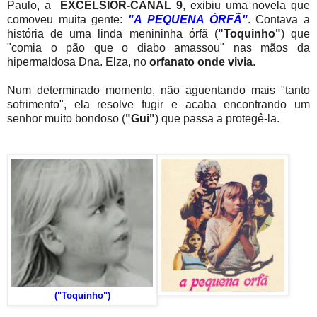
Paulo, a
EXCELSIOR-CANAL 9
, exibiu uma novela que
comoveu muita gente:
"A PEQUENA ÓRFÃ"
. Contava a
história de uma linda menininha órfã (
"Toquinho"
) que
"comia o pão que o diabo amassou" nas mãos da
hipermaldosa Dna. Elza, no
orfanato onde vivia
.
Num determinado momento, não aguentando mais "tanto
sofrimento", ela resolve fugir e acaba encontrando um
senhor muito bondoso (
"Gui"
) que passa a protegê-la.
("Toquinho")