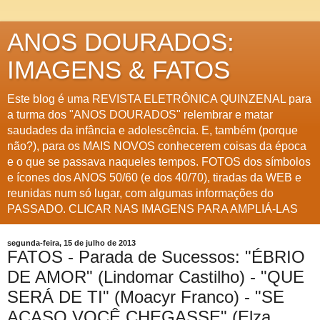
ANOS DOURADOS:
IMAGENS & FATOS
Este blog é uma REVISTA ELETRÔNICA QUINZENAL para
a turma dos "ANOS DOURADOS" relembrar e matar
saudades da infância e adolescência. E, também (porque
não?), para os MAIS NOVOS conhecerem coisas da época
e o que se passava naqueles tempos. FOTOS dos símbolos
e ícones dos ANOS 50/60 (e dos 40/70), tiradas da WEB e
reunidas num só lugar, com algumas informações do
PASSADO. CLICAR NAS IMAGENS PARA AMPLIÁ-LAS
segunda-feira, 15 de julho de 2013
FATOS - Parada de Sucessos: "ÉBRIO
DE AMOR" (Lindomar Castilho) - "QUE
SERÁ DE TI" (Moacyr Franco) - "SE
ACASO VOCÊ CHEGASSE" (Elza