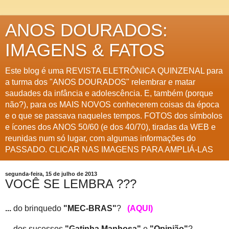
ANOS DOURADOS:
IMAGENS & FATOS
Este blog é uma REVISTA ELETRÔNICA QUINZENAL para
a turma dos "ANOS DOURADOS" relembrar e matar
saudades da infância e adolescência. E, também (porque
não?), para os MAIS NOVOS conhecerem coisas da época
e o que se passava naqueles tempos. FOTOS dos símbolos
e ícones dos ANOS 50/60 (e dos 40/70), tiradas da WEB e
reunidas num só lugar, com algumas informações do
PASSADO. CLICAR NAS IMAGENS PARA AMPLIÁ-LAS
segunda-feira, 15 de julho de 2013
VOCÊ SE LEMBRA ???
...
do brinquedo
"MEC-BRAS"
?
(AQUI)
...
dos sucessos
"Gatinha Manhosa"
e
"Opinião"
?