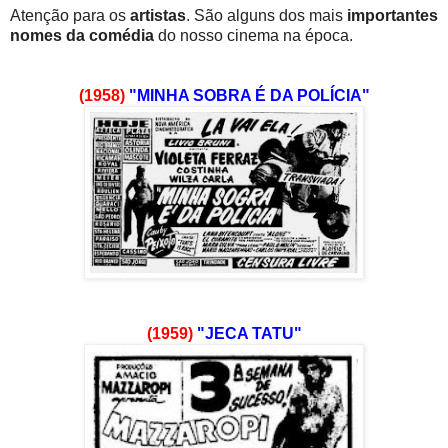
Atenção para os
artistas
. São alguns dos mais
importantes
nomes da comédia
do nosso cinema na época.
(1958)
"MINHA SOBRA É DA POLÍCIA"
(1959)
"JECA TATU"