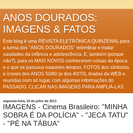
ANOS DOURADOS:
IMAGENS & FATOS
Este blog é uma REVISTA ELETRÔNICA QUINZENAL para
a turma dos "ANOS DOURADOS" relembrar e matar
saudades da infância e adolescência. E, também (porque
não?), para os MAIS NOVOS conhecerem coisas da época
e o que se passava naqueles tempos. FOTOS dos símbolos
e ícones dos ANOS 50/60 (e dos 40/70), tiradas da WEB e
reunidas num só lugar, com algumas informações do
PASSADO. CLICAR NAS IMAGENS PARA AMPLIÁ-LAS
segunda-feira, 15 de julho de 2013
IMAGENS - Cinema Brasileiro: "MINHA
SOBRA É DA POLÍCIA" - "JECA TATU"
- "PÉ NA TÁBUA"