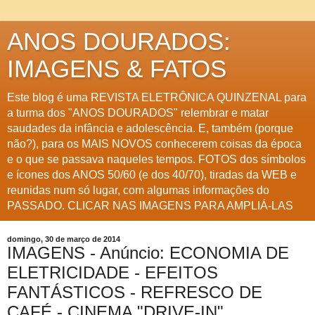
ANOS DOURADOS:
IMAGENS & FATOS
Este blog é uma REVISTA ELETRÔNICA QUINZENAL para
a turma dos "ANOS DOURADOS" relembrar e matar
saudades da infância e adolescência. E, também (porque
não?), para os MAIS NOVOS conhecerem coisas da época
e o que se passava naqueles tempos. FOTOS dos símbolos
e ícones dos ANOS 50/60 (e dos 40/70), tiradas da WEB e
reunidas num só lugar, com algumas informações do
PASSADO. CLICAR NAS IMAGENS PARA AMPLIÁ-LAS
domingo, 30 de março de 2014
IMAGENS - Anúncio: ECONOMIA DE
ELETRICIDADE - EFEITOS
FANTÁSTICOS - REFRESCO DE
CAFÉ - CINEMA "DRIVE-IN"