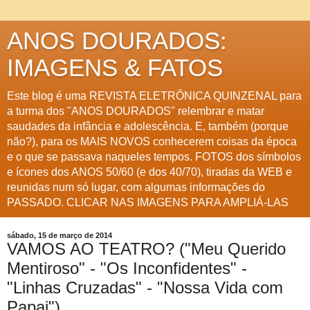
ANOS DOURADOS:
IMAGENS & FATOS
Este blog é uma REVISTA ELETRÔNICA QUINZENAL para
a turma dos "ANOS DOURADOS" relembrar e matar
saudades da infância e adolescência. E, também (porque
não?), para os MAIS NOVOS conhecerem coisas da época
e o que se passava naqueles tempos. FOTOS dos símbolos
e ícones dos ANOS 50/60 (e dos 40/70), tiradas da WEB e
reunidas num só lugar, com algumas informações do
PASSADO. CLICAR NAS IMAGENS PARA AMPLIÁ-LAS
sábado, 15 de março de 2014
VAMOS AO TEATRO? ("Meu Querido
Mentiroso" - "Os Inconfidentes" -
"Linhas Cruzadas" - "Nossa Vida com
Papai")