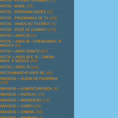
FATOS - FUTEBOL DOURADO
(27)
FATOS - MODA
(205)
FATOS - PERSONALIDADES
(11)
FATOS - PROGRAMAS DE TV
(166)
FATOS - VAMOS AO TEATRO?
(76)
FATOS - VOCÊ SE LEMBRA?
(173)
FATOS = ANOS 50
(24)
FATOS = ANOS 50 - CINEMA BRAS. E
MÚSICA
(80)
FATOS = ANOS 50/60/70
(327)
FATOS = ANOS 60 E 70 - CINEMA
BRAS. E MÚSICA
(297)
FATOS = ANOS 70
(121)
FATOS/IMAGENS ANOS 80
(162)
IMAGENS = ÁLBUM DE FIGURINHA
(105)
IMAGENS = ALIMENTO/BEBIDA
(35)
IMAGENS = ANÚNCIO
(370)
IMAGENS = BRINQUEDO
(170)
IMAGENS = CARRO
(236)
IMAGENS = CINEMA
(250)
IMAGENS = DINHEIRO
(21)