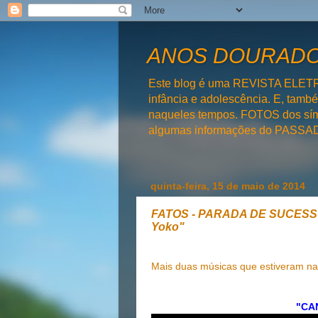
ANOS DOURADOS
Este blog é uma REVISTA ELET
infância e adolescência. E, tam
naqueles tempos. FOTOS dos símb
algumas informações do PAS
quinta-feira, 15 de maio de 2014
FATOS - PARADA DE SUCESSOS:
Yoko"
Mais duas músicas que estiveram n
"CA