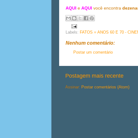
AQUI
e
AQUI
você encontra
dezena
Labels:
FATOS = ANOS 60 E 70 - CIN
Nenhum comentário:
Postar um comentário
Postagem mais recente
Assinar:
Postar comentários (Atom)