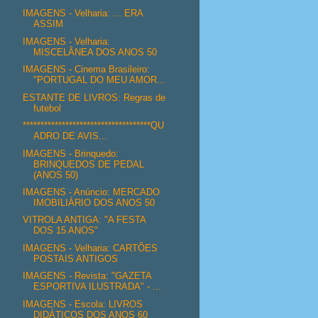
IMAGENS - Velharia: ... ERA
ASSIM
IMAGENS - Velharia:
MISCELÂNEA DOS ANOS 50
IMAGENS - Cinema Brasileiro:
"PORTUGAL DO MEU AMOR...
ESTANTE DE LIVROS: Regras de
futebol
************************************QU
ADRO DE AVIS...
IMAGENS - Brinquedo:
BRINQUEDOS DE PEDAL
(ANOS 50)
IMAGENS - Anúncio: MERCADO
IMOBILIÁRIO DOS ANOS 50
VITROLA ANTIGA: "A FESTA
DOS 15 ANOS"
IMAGENS - Velharia: CARTÕES
POSTAIS ANTIGOS
IMAGENS - Revista: "GAZETA
ESPORTIVA ILUSTRADA" - ...
IMAGENS - Escola: LIVROS
DIDÁTICOS DOS ANOS 60