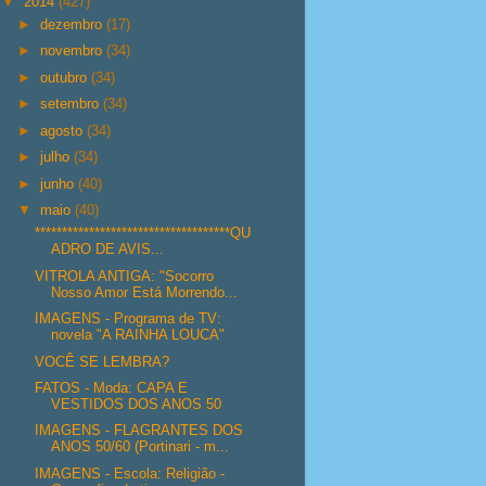
▼
2014
(427)
►
dezembro
(17)
►
novembro
(34)
►
outubro
(34)
►
setembro
(34)
►
agosto
(34)
►
julho
(34)
►
junho
(40)
▼
maio
(40)
************************************QU
ADRO DE AVIS...
VITROLA ANTIGA: "Socorro
Nosso Amor Está Morrendo...
IMAGENS - Programa de TV:
novela "A RAINHA LOUCA"
VOCÊ SE LEMBRA?
FATOS - Moda: CAPA E
VESTIDOS DOS ANOS 50
IMAGENS - FLAGRANTES DOS
ANOS 50/60 (Portinari - m...
IMAGENS - Escola: Religião -