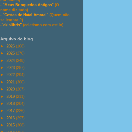
-
"Meus Brinquedos Antigos"
(O
nome diz tudo)
-
"Cestas de Natal Amaral"
(Quem não
se lembra ?)
-
"ekislibris"
(ecletismo com estilo)
Arquivo do blog
►
2026
(168)
►
2025
(276)
►
2024
(249)
►
2023
(287)
►
2022
(294)
►
2021
(300)
►
2020
(207)
►
2019
(211)
►
2018
(204)
►
2017
(226)
►
2016
(297)
►
2015
(368)