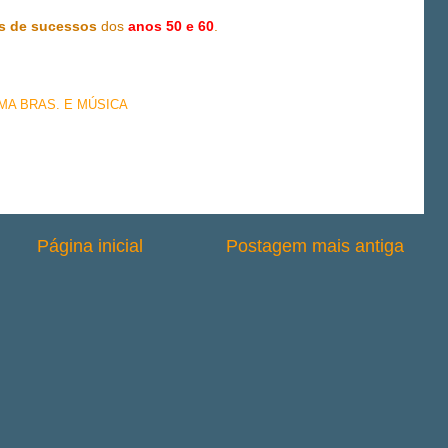
s de sucessos
dos
anos 50 e 60
.
EMA BRAS. E MÚSICA
Página inicial
Postagem mais antiga