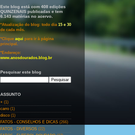
Este blog está com 408 edições
QUINZENAIS publicadas e tem
6.143 matérias no acervo.
*Atualização do blog: todo dia
15 e 30
de cada mês.
*Clique
aqui
para ir à página
principal.
*Endereço:
www.anosdourados.blog.br
Pesquisar este blog
ASSUNTO
+
(1)
carro
(1)
disco
(1)
FATOS - CONSELHOS E DICAS
(266)
FATOS - DIVERSOS
(22)