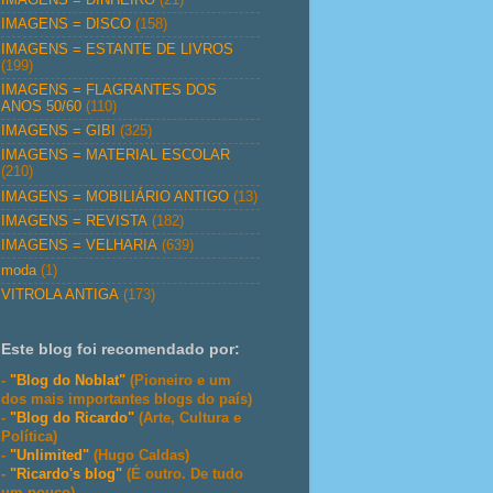
IMAGENS = DISCO
(158)
IMAGENS = ESTANTE DE LIVROS
(199)
IMAGENS = FLAGRANTES DOS
ANOS 50/60
(110)
IMAGENS = GIBI
(325)
IMAGENS = MATERIAL ESCOLAR
(210)
IMAGENS = MOBILIÁRIO ANTIGO
(13)
IMAGENS = REVISTA
(182)
IMAGENS = VELHARIA
(639)
moda
(1)
VITROLA ANTIGA
(173)
Este blog foi recomendado por:
-
"Blog do Noblat"
(Pioneiro e um
dos mais importantes blogs do país)
-
"Blog do Ricardo"
(Arte, Cultura e
Política)
-
"Unlimited"
(Hugo Caldas)
-
"Ricardo's blog"
(É outro. De tudo
um pouco)