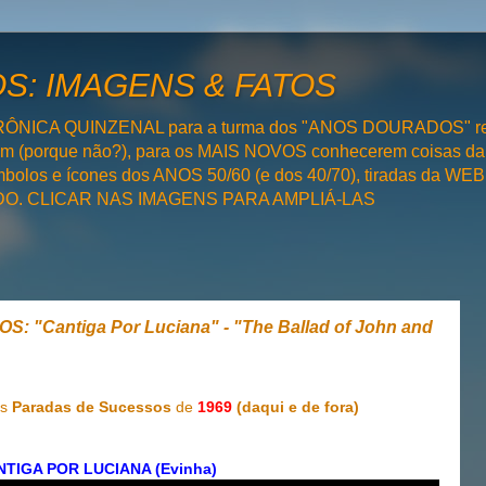
: IMAGENS & FATOS
RÔNICA QUINZENAL para a turma dos "ANOS DOURADOS" rel
bém (porque não?), para os MAIS NOVOS conhecerem coisas da
olos e ícones dos ANOS 50/60 (e dos 40/70), tiradas da WEB 
SADO. CLICAR NAS IMAGENS PARA AMPLIÁ-LAS
 "Cantiga Por Luciana" - "The Ballad of John and
as
Paradas de Sucessos
de
1969
(daqui e de fora)
NTIGA POR LUCIANA (Evinha)