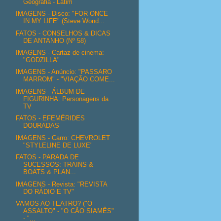
Geografia - Latim
IMAGENS - Disco: "FOR ONCE
IN MY LIFE" (Steve Wond...
FATOS - CONSELHOS & DICAS
DE ANTANHO (Nº 58)
IMAGENS - Cartaz de cinema:
"GODZILLA"
IMAGENS - Anúncio: "PASSARO
MARROM" - "VIAÇÃO COME...
IMAGENS - ÁLBUM DE
FIGURINHA: Personagens da
TV
FATOS - EFEMÉRIDES
DOURADAS
IMAGENS - Carro: CHEVROLET
"STYLELINE DE LUXE"
FATOS - PARADA DE
SUCESSOS: TRAINS &
BOATS & PLAN...
IMAGENS - Revista: "REVISTA
DO RÁDIO E TV"
VAMOS AO TEATRO? ("O
ASSALTO" - "O CÃO SIAMÊS"
- "...