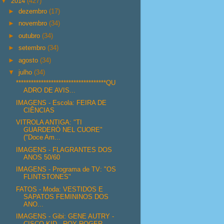
▼
2014
(427)
►
dezembro
(17)
►
novembro
(34)
►
outubro
(34)
►
setembro
(34)
►
agosto
(34)
▼
julho
(34)
************************************QU
ADRO DE AVIS...
IMAGENS - Escola: FEIRA DE
CIÊNCIAS
VITROLA ANTIGA: "TI
GUARDERÒ NEL CUORE"
("Doce Am...
IMAGENS - FLAGRANTES DOS
ANOS 50/60
IMAGENS - Programa de TV: "OS
FLINTSTONES"
FATOS - Moda: VESTIDOS E
SAPATOS FEMININOS DOS
ANO...
IMAGENS - Gibi: GENE AUTRY -
CISCO KID - ROY ROGER...