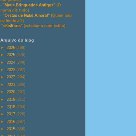
-
"Meus Brinquedos Antigos"
(O
nome diz tudo)
-
"Cestas de Natal Amaral"
(Quem não
se lembra ?)
-
"ekislibris"
(ecletismo com estilo)
Arquivo do blog
►
2026
(168)
►
2025
(276)
►
2024
(249)
►
2023
(287)
►
2022
(294)
►
2021
(300)
►
2020
(207)
►
2019
(211)
►
2018
(204)
►
2017
(226)
►
2016
(297)
►
2015
(368)