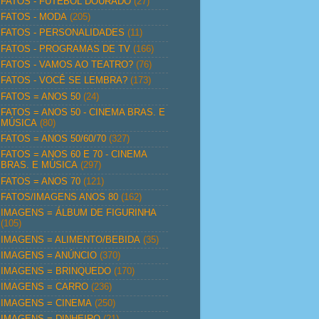
FATOS - FUTEBOL DOURADO
(27)
FATOS - MODA
(205)
FATOS - PERSONALIDADES
(11)
FATOS - PROGRAMAS DE TV
(166)
FATOS - VAMOS AO TEATRO?
(76)
FATOS - VOCÊ SE LEMBRA?
(173)
FATOS = ANOS 50
(24)
FATOS = ANOS 50 - CINEMA BRAS. E
MÚSICA
(80)
FATOS = ANOS 50/60/70
(327)
FATOS = ANOS 60 E 70 - CINEMA
BRAS. E MÚSICA
(297)
FATOS = ANOS 70
(121)
FATOS/IMAGENS ANOS 80
(162)
IMAGENS = ÁLBUM DE FIGURINHA
(105)
IMAGENS = ALIMENTO/BEBIDA
(35)
IMAGENS = ANÚNCIO
(370)
IMAGENS = BRINQUEDO
(170)
IMAGENS = CARRO
(236)
IMAGENS = CINEMA
(250)
IMAGENS = DINHEIRO
(21)