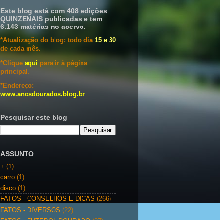
Este blog está com 408 edições
QUINZENAIS publicadas e tem
6.143 matérias no acervo.
*Atualização do blog: todo dia
15 e 30
de cada mês.
*Clique
aqui
para ir à página
principal.
*Endereço:
www.anosdourados.blog.br
Pesquisar este blog
ASSUNTO
+
(1)
carro
(1)
disco
(1)
FATOS - CONSELHOS E DICAS
(266)
FATOS - DIVERSOS
(22)