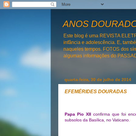
ANOS DOURADOS
Este blog é uma REVISTA ELET
infância e adolescência. E, tam
naqueles tempos. FOTOS dos símb
algumas informações do PAS
quarta-feira, 30 de julho de 2014
EFEMÉRIDES DOURADAS
Papa Pio XII
confirma que foi en
subsolos da Basílica, no Vaticano.