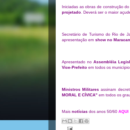
Iniciadas as obras de construção d
projetado
. Deverá ser o maior açud
Secretário de Turismo do Rio de J
apresentação em
show no Maracan
Apresentado no
Assembléia Legisl
Vice-Prefeito
em todos os município
Ministros Militares
assinam decret
MORAL E CÍVICA"
em todos os graus
Mais
notícias
dos anos 50/60
AQUI