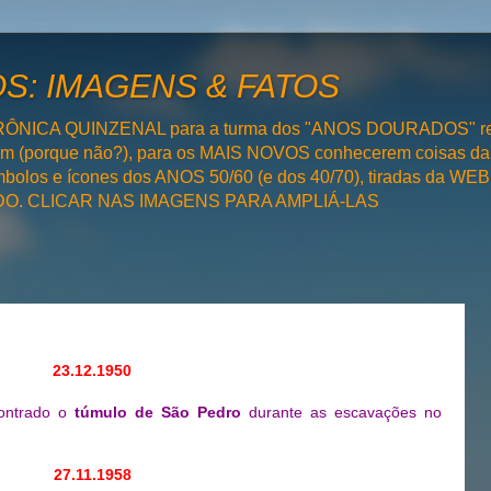
: IMAGENS & FATOS
RÔNICA QUINZENAL para a turma dos "ANOS DOURADOS" rel
bém (porque não?), para os MAIS NOVOS conhecerem coisas da
olos e ícones dos ANOS 50/60 (e dos 40/70), tiradas da WEB 
SADO. CLICAR NAS IMAGENS PARA AMPLIÁ-LAS
23.12.1950
contrado o
túmulo de São Pedro
durante as escavações no
27.11.1958