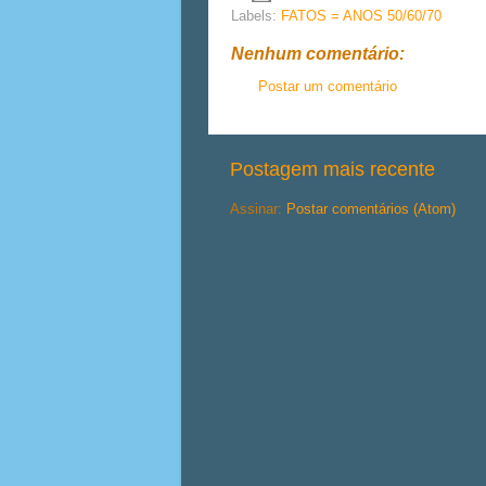
Labels:
FATOS = ANOS 50/60/70
Nenhum comentário:
Postar um comentário
Postagem mais recente
Assinar:
Postar comentários (Atom)