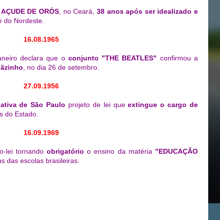
o
AÇUDE DE ORÓS
, no Ceará,
38 anos após ser idealizado e
e do Nordeste.
16.08.1965
aneiro declara que o
conjunto "THE BEATLES"
confirmou a
ãzinho
, no dia 26 de setembro.
27.09.1956
ativa de São Paulo
projeto de lei que
extingue o cargo de
s do Estado.
16.09.1969
o-lei tornando
obrigatório
o ensino da matéria
"EDUCAÇÃO
 das escolas brasileiras.