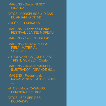
IMAGENS - Disco: NANCY
SINATRA
FATOS - CONSELHOS & DICAS
DE ANTANHO (Nº 61)
VOCÊ SE LEMBRA???
IMAGENS - Cartaz de Cinema:
FESTIVAL JEANNE MOREAU
IMAGENS - Carro: "POBEDA"
IMAGENS - Anúncio: "COPA
FIEL" - MATERIAL
SENSÍVEL...
VITROLA ANTIGA ("QUE C"EST
TRISTE VENISE" - Charle...
IMAGENS - Revista: "MUNDO
ILUSTRADO" - "GRANDE HO...
IMAGENS - Programa de
Rádio/TV: NOVELA "PRESÍDIO
...
FATOS - Moda: CASACOS
FEMININOS DE 1958
FATOS - EFEMÉRIDES
DOURADAS