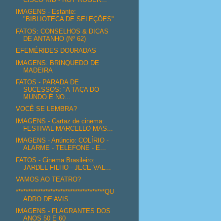
IMAGENS - Estante:
"BIBLIOTECA DE SELEÇÕES"
FATOS: CONSELHOS & DICAS
DE ANTANHO (Nº 62)
EFEMÉRIDES DOURADAS
IMAGENS: BRINQUEDO DE
MADEIRA
FATOS - PARADA DE
SUCESSOS: "A TAÇA DO
MUNDO É NO...
VOCÊ SE LEMBRA?
IMAGENS - Cartaz de cinema:
FESTIVAL MARCELLO MAS...
IMAGENS - Anúncio: COLÍRIO -
ALARME - TELEFONE - E...
FATOS - Cinema Brasileiro:
JARDEL FILHO - JECE VAL...
VAMOS AO TEATRO?
************************************QU
ADRO DE AVIS...
IMAGENS - FLAGRANTES DOS
ANOS 50 E 60