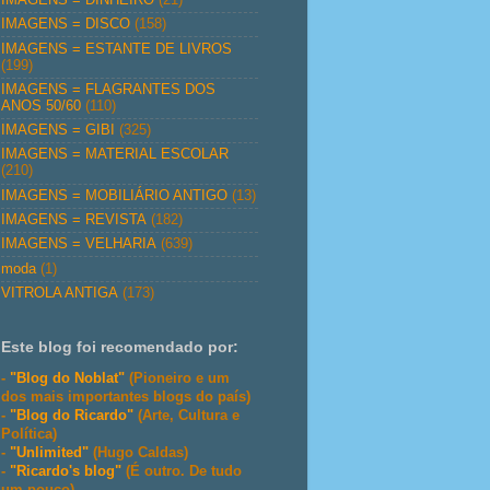
IMAGENS = DISCO
(158)
IMAGENS = ESTANTE DE LIVROS
(199)
IMAGENS = FLAGRANTES DOS
ANOS 50/60
(110)
IMAGENS = GIBI
(325)
IMAGENS = MATERIAL ESCOLAR
(210)
IMAGENS = MOBILIÁRIO ANTIGO
(13)
IMAGENS = REVISTA
(182)
IMAGENS = VELHARIA
(639)
moda
(1)
VITROLA ANTIGA
(173)
Este blog foi recomendado por:
-
"Blog do Noblat"
(Pioneiro e um
dos mais importantes blogs do país)
-
"Blog do Ricardo"
(Arte, Cultura e
Política)
-
"Unlimited"
(Hugo Caldas)
-
"Ricardo's blog"
(É outro. De tudo
um pouco)