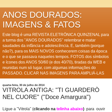
ANOS DOURADOS:
IMAGENS & FATOS
Este blog é uma REVISTA ELETRÔNICA QUINZENAL para
a turma dos "ANOS DOURADOS" relembrar e matar
saudades da infância e adolescência. E, também (porque
não?), para os MAIS NOVOS conhecerem coisas da época
e o que se passava naqueles tempos. FOTOS dos símbolos
e ícones dos ANOS 50/60 (e dos 40/70), tiradas da WEB e
reunidas num só lugar, com algumas informações do
PASSADO. CLICAR NAS IMAGENS PARA AMPLIÁ-LAS
quarta-feira, 30 de julho de 2014
VITROLA ANTIGA: "TI GUARDERÒ
NEL CUORE" ("Doce Amargura")
Ligue a "Vitrola" (
clicando na
telinha abaixo
)
para ouvir