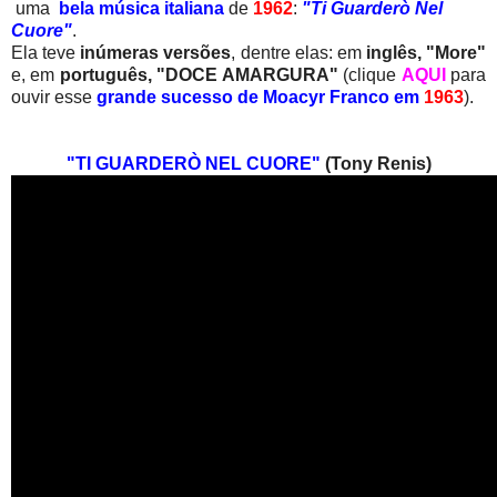
uma
bela música italiana
de
1962
:
"Ti Guarderò Nel
Cuore"
.
Ela teve
inúmeras versões
, dentre elas: em
inglês, "More"
e, em
português, "DOCE AMARGURA"
(clique
AQUI
para
ouvir esse
grande sucesso de Moacyr Franco em
1963
).
"TI GUARDERÒ NEL CUORE"
(Tony Renis)