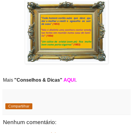
Mais
"Conselhos & Dicas"
AQUI
.
Compartilhar
Nenhum comentário: