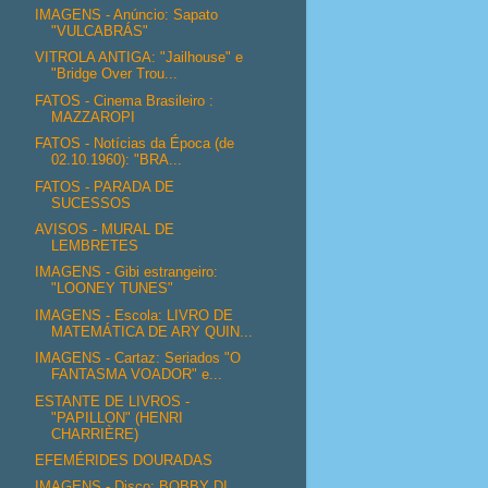
IMAGENS - Anúncio: Sapato
"VULCABRÁS"
VITROLA ANTIGA: "Jailhouse" e
"Bridge Over Trou...
FATOS - Cinema Brasileiro :
MAZZAROPI
FATOS - Notícias da Época (de
02.10.1960): "BRA...
FATOS - PARADA DE
SUCESSOS
AVISOS - MURAL DE
LEMBRETES
IMAGENS - Gibi estrangeiro:
"LOONEY TUNES"
IMAGENS - Escola: LIVRO DE
MATEMÁTICA DE ARY QUIN...
IMAGENS - Cartaz: Seriados "O
FANTASMA VOADOR" e...
ESTANTE DE LIVROS -
"PAPILLON" (HENRI
CHARRIÈRE)
EFEMÉRIDES DOURADAS
IMAGENS - Disco: BOBBY DI