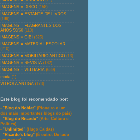
IMAGENS = DISCO
(158)
IMAGENS = ESTANTE DE LIVROS
(199)
IMAGENS = FLAGRANTES DOS
ANOS 50/60
(110)
IMAGENS = GIBI
(325)
IMAGENS = MATERIAL ESCOLAR
(210)
IMAGENS = MOBILIÁRIO ANTIGO
(13)
IMAGENS = REVISTA
(182)
IMAGENS = VELHARIA
(639)
moda
(1)
VITROLA ANTIGA
(173)
Este blog foi recomendado por:
-
"Blog do Noblat"
(Pioneiro e um
dos mais importantes blogs do país)
-
"Blog do Ricardo"
(Arte, Cultura e
Política)
-
"Unlimited"
(Hugo Caldas)
-
"Ricardo's blog"
(É outro. De tudo
um pouco)