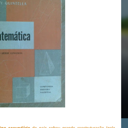
ino secundário
do país sofreu grande reestruturação (pela