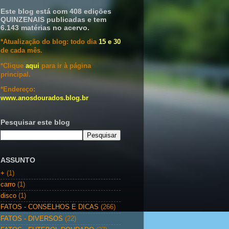
Este blog está com 408 edições
QUINZENAIS publicadas e tem
6.143 matérias no acervo.
*Atualização do blog: todo dia
15 e 30
de cada mês.
*Clique
aqui
para ir à página
principal.
*Endereço:
www.anosdourados.blog.br
Pesquisar este blog
ASSUNTO
+
(1)
carro
(1)
disco
(1)
FATOS - CONSELHOS E DICAS
(266)
FATOS - DIVERSOS
(22)