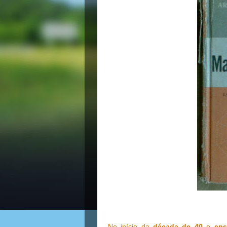
No início da
década de 40
o
ens