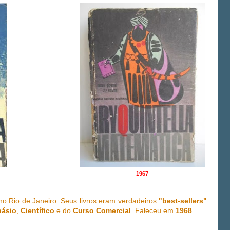
1967
l no Rio de Janeiro. Seus livros eram verdadeiros
"best-sellers"
násio
,
Científico
e do
Curso Comercial
. Faleceu em
1968
.