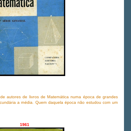
 de autores de livros de Matemática numa época de grandes
 secundária a média. Quem daquela época não estudou com um
1961