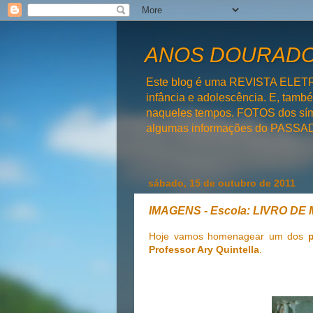
ANOS DOURADOS
Este blog é uma REVISTA ELET
infância e adolescência. E, tam
naqueles tempos. FOTOS dos símb
algumas informações do PAS
sábado, 15 de outubro de 2011
IMAGENS - Escola: LIVRO D
Hoje vamos homenagear um dos
Professor Ary Quintella
.