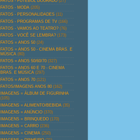
FATOS - FUTEBOL DOURADO
(27)
FATOS - MODA
(205)
FATOS - PERSONALIDADES
(11)
FATOS - PROGRAMAS DE TV
(166)
FATOS - VAMOS AO TEATRO?
(76)
FATOS - VOCÊ SE LEMBRA?
(173)
FATOS = ANOS 50
(24)
FATOS = ANOS 50 - CINEMA BRAS. E
MÚSICA
(80)
FATOS = ANOS 50/60/70
(327)
FATOS = ANOS 60 E 70 - CINEMA
BRAS. E MÚSICA
(297)
FATOS = ANOS 70
(121)
FATOS/IMAGENS ANOS 80
(162)
IMAGENS = ÁLBUM DE FIGURINHA
(105)
IMAGENS = ALIMENTO/BEBIDA
(35)
IMAGENS = ANÚNCIO
(370)
IMAGENS = BRINQUEDO
(170)
IMAGENS = CARRO
(236)
IMAGENS = CINEMA
(250)
IMAGENS = DINHEIRO
(21)