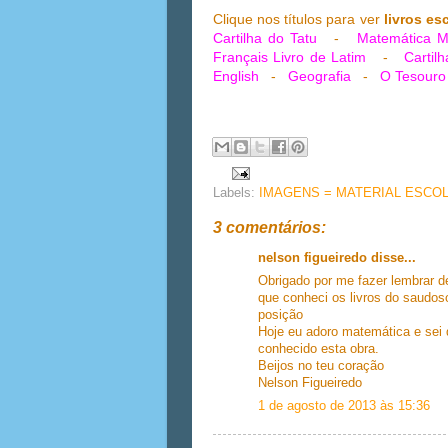
Clique nos títulos para ver
livros es
Cartilha do Tatu
-
Matemática 
Français
Livro de Latim
-
Cartilh
English
-
Geografia
-
O Tesouro
Labels:
IMAGENS = MATERIAL ESCO
3 comentários:
nelson figueiredo disse...
Obrigado por me fazer lembrar d
que conheci os livros do saudos
posição
Hoje eu adoro matemática e sei
conhecido esta obra.
Beijos no teu coração
Nelson Figueiredo
1 de agosto de 2013 às 15:36