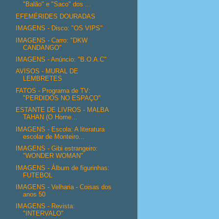
"Balão" e "Saco" dos ...
EFEMÉRIDES DOURADAS
IMAGENS - Disco: "OS VIPS"
IMAGENS - Carro: "DKW
CANDANGO"
IMAGENS - Anúncio: "B.O.A.C"
AVISOS - MURAL DE
LEMBRETES
FATOS - Programa de TV:
"PERDIDOS NO ESPAÇO"
ESTANTE DE LIVROS - MALBA
TAHAN (O Home...
IMAGENS - Escola: A literatura
escolar de Monteiro...
IMAGENS - Gibi estrangeiro:
"WONDER WOMAN"
IMAGENS - Álbum de figurinhas:
FUTEBOL
IMAGENS - Velharia - Coisas dos
anos 50
IMAGENS - Revista:
"INTERVALO"