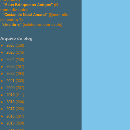
-
"Meus Brinquedos Antigos"
(O
nome diz tudo)
-
"Cestas de Natal Amaral"
(Quem não
se lembra ?)
-
"ekislibris"
(ecletismo com estilo)
Arquivo do blog
►
2026
(168)
►
2025
(276)
►
2024
(249)
►
2023
(287)
►
2022
(294)
►
2021
(300)
►
2020
(207)
►
2019
(211)
►
2018
(204)
►
2017
(226)
►
2016
(297)
►
2015
(368)