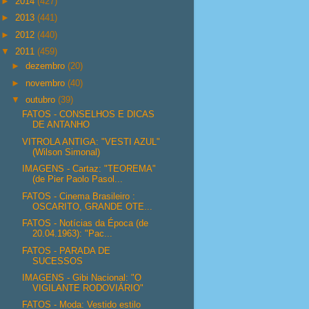
►
2014
(427)
►
2013
(441)
►
2012
(440)
▼
2011
(459)
►
dezembro
(20)
►
novembro
(40)
▼
outubro
(39)
FATOS - CONSELHOS E DICAS
DE ANTANHO
VITROLA ANTIGA: "VESTI AZUL"
(Wilson Simonal)
IMAGENS - Cartaz: "TEOREMA"
(de Pier Paolo Pasol...
FATOS - Cinema Brasileiro :
OSCARITO, GRANDE OTE...
FATOS - Notícias da Época (de
20.04.1963): "Pac...
FATOS - PARADA DE
SUCESSOS
IMAGENS - Gibi Nacional: "O
VIGILANTE RODOVIÁRIO"
FATOS - Moda: Vestido estilo