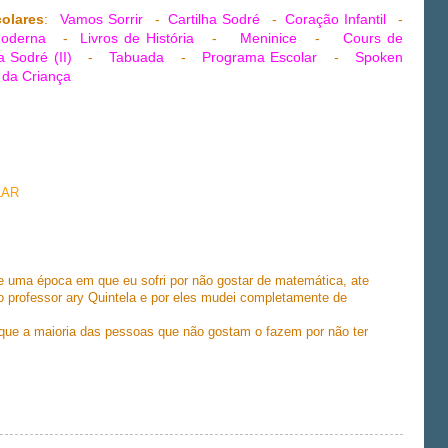
colares
:
Vamos Sorrir
-
Cartilha Sodré
-
Coração Infantil
-
Moderna
-
Livros de História
-
Meninice
-
Cours de
a Sodré (II)
-
Tabuada
-
Programa Escolar
-
Spoken
 da Criança
LAR
e uma época em que eu sofri por não gostar de matemática, ate
o professor ary Quintela e por eles mudei completamente de
 que a maioria das pessoas que não gostam o fazem por não ter