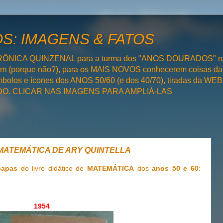
: IMAGENS & FATOS
RÔNICA QUINZENAL para a turma dos "ANOS DOURADOS" rel
bém (porque não?), para os MAIS NOVOS conhecerem coisas da
olos e ícones dos ANOS 50/60 (e dos 40/70), tiradas da WEB 
SADO. CLICAR NAS IMAGENS PARA AMPLIÁ-LAS
E MATEMÁTICA DE ARY QUINTELLA
papas
do livro didático de
MATEMÁTICA
dos
anos 50 e 60
:
1954