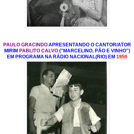
PAULO GRACINDO
APRESENTANDO O CANTOR/ATOR
MIRIM
PABLITO CALVO
("MARCELINO, PÃO E VINHO")
EM PROGRAMA NA RÁDIO NACIONAL(RIO) EM
1959