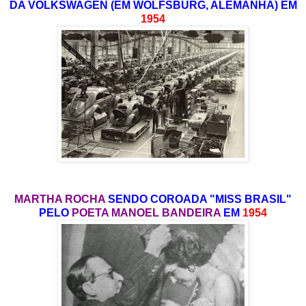
DA VOLKSWAGEN (EM WOLFSBURG, ALEMANHA) EM
1954
MARTHA ROCHA
SENDO COROADA "MISS BRASIL"
PELO
POETA MANOEL BANDEIRA
EM
1954