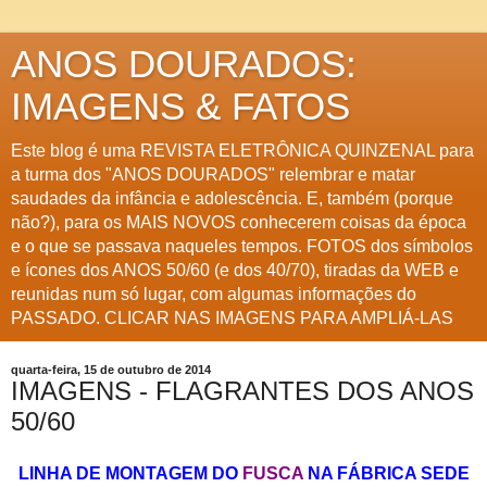
ANOS DOURADOS:
IMAGENS & FATOS
Este blog é uma REVISTA ELETRÔNICA QUINZENAL para
a turma dos "ANOS DOURADOS" relembrar e matar
saudades da infância e adolescência. E, também (porque
não?), para os MAIS NOVOS conhecerem coisas da época
e o que se passava naqueles tempos. FOTOS dos símbolos
e ícones dos ANOS 50/60 (e dos 40/70), tiradas da WEB e
reunidas num só lugar, com algumas informações do
PASSADO. CLICAR NAS IMAGENS PARA AMPLIÁ-LAS
quarta-feira, 15 de outubro de 2014
IMAGENS - FLAGRANTES DOS ANOS
50/60
LINHA DE MONTAGEM DO
FUSCA
NA FÁBRICA SEDE