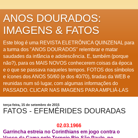
ANOS DOURADOS:
IMAGENS & FATOS
Este blog é uma REVISTA ELETRÔNICA QUINZENAL para
a turma dos "ANOS DOURADOS" relembrar e matar
saudades da infância e adolescência. E, também (porque
não?), para os MAIS NOVOS conhecerem coisas da época
e o que se passava naqueles tempos. FOTOS dos símbolos
e ícones dos ANOS 50/60 (e dos 40/70), tiradas da WEB e
reunidas num só lugar, com algumas informações do
PASSADO. CLICAR NAS IMAGENS PARA AMPLIÁ-LAS
terça-feira, 15 de setembro de 2015
FATOS - EFEMÉRIDES DOURADAS
02.03.1966
Garrincha estreia no Corinthians em jogo contra o
Vasco da Gama pelo Torneio Rio-São Paulo, no