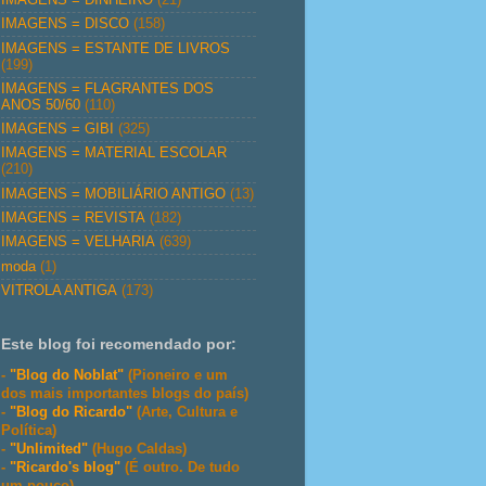
IMAGENS = DISCO
(158)
IMAGENS = ESTANTE DE LIVROS
(199)
IMAGENS = FLAGRANTES DOS
ANOS 50/60
(110)
IMAGENS = GIBI
(325)
IMAGENS = MATERIAL ESCOLAR
(210)
IMAGENS = MOBILIÁRIO ANTIGO
(13)
IMAGENS = REVISTA
(182)
IMAGENS = VELHARIA
(639)
moda
(1)
VITROLA ANTIGA
(173)
Este blog foi recomendado por:
-
"Blog do Noblat"
(Pioneiro e um
dos mais importantes blogs do país)
-
"Blog do Ricardo"
(Arte, Cultura e
Política)
-
"Unlimited"
(Hugo Caldas)
-
"Ricardo's blog"
(É outro. De tudo
um pouco)