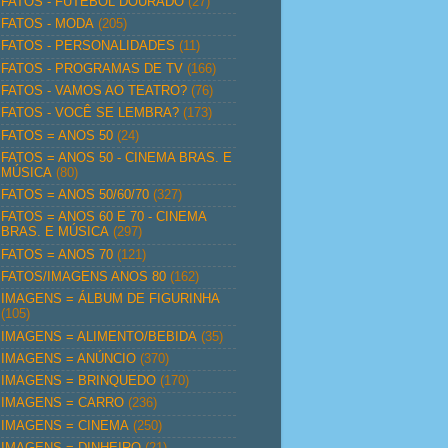
FATOS - FUTEBOL DOURADO
(27)
FATOS - MODA
(205)
FATOS - PERSONALIDADES
(11)
FATOS - PROGRAMAS DE TV
(166)
FATOS - VAMOS AO TEATRO?
(76)
FATOS - VOCÊ SE LEMBRA?
(173)
FATOS = ANOS 50
(24)
FATOS = ANOS 50 - CINEMA BRAS. E
MÚSICA
(80)
FATOS = ANOS 50/60/70
(327)
FATOS = ANOS 60 E 70 - CINEMA
BRAS. E MÚSICA
(297)
FATOS = ANOS 70
(121)
FATOS/IMAGENS ANOS 80
(162)
IMAGENS = ÁLBUM DE FIGURINHA
(105)
IMAGENS = ALIMENTO/BEBIDA
(35)
IMAGENS = ANÚNCIO
(370)
IMAGENS = BRINQUEDO
(170)
IMAGENS = CARRO
(236)
IMAGENS = CINEMA
(250)
IMAGENS = DINHEIRO
(21)