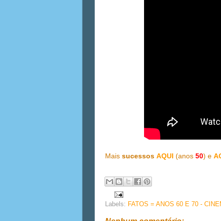
Mais
sucessos
AQUI
(anos
50
) e
A
Labels:
FATOS = ANOS 60 E 70 - CIN