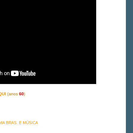
QUI
(anos
60
)
EMA BRAS. E MÚSICA