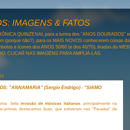
: IMAGENS & FATOS
RÔNICA QUINZENAL para a turma dos "ANOS DOURADOS" rel
bém (porque não?), para os MAIS NOVOS conhecerem coisas da
olos e ícones dos ANOS 50/60 (e dos 40/70), tiradas da WEB 
SADO. CLICAR NAS IMAGENS PARA AMPLIÁ-LAS
15
: "ANNAMARIA" (Sergio Endrigo) - "SIAMO
r uma bela
invasão de músicas italianas
, principalmente na
as-primas destacamos duas, que estiveram nas "Paradas" de