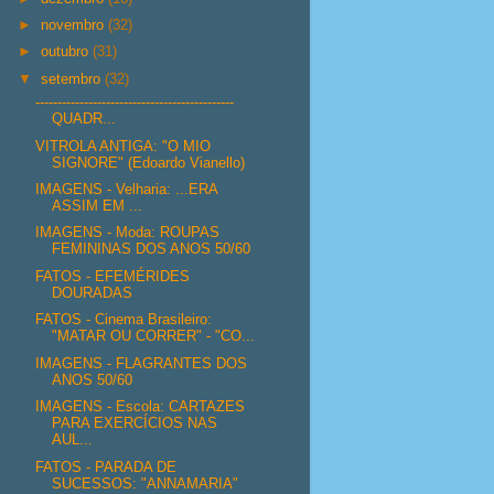
►
novembro
(32)
►
outubro
(31)
▼
setembro
(32)
---------------------------------------------
QUADR...
VITROLA ANTIGA: "O MIO
SIGNORE" (Edoardo Vianello)
IMAGENS - Velharia: ...ERA
ASSIM EM ...
IMAGENS - Moda: ROUPAS
FEMININAS DOS ANOS 50/60
FATOS - EFEMÉRIDES
DOURADAS
FATOS - Cinema Brasileiro:
"MATAR OU CORRER" - "CO...
IMAGENS - FLAGRANTES DOS
ANOS 50/60
IMAGENS - Escola: CARTAZES
PARA EXERCÍCIOS NAS
AUL...
FATOS - PARADA DE
SUCESSOS: "ANNAMARIA"