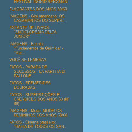
FESTIVAL INGRID BERGMAN
FLAGRANTES DOS ANOS 50/60
IMAGENS - Gibi americano: OS
CASAMENTOS DO SUPER-...
ESTANTE DE LIVROS:
"ENCICLOPÉDIA DELTA
JÚNIOR"
IMAGENS - Escola:
"Fundamentos de Química" -
"Mat...
VOCÊ SE LEMBRA?
FATOS - PARADA DE
SUCESSOS: "LA PARTITA DI
PALLONE...
FATOS - EFEMÉRIDES
DOURADAS
FATOS - SUPERSTIÇÕES E
CRENDICES DOS ANOS 50 (Nº
88)
IMAGENS - Moda: MODELOS
FEMININOS DOS ANOS 50/60
FATOS - Cinema brasileiro:
"BAHIA DE TODOS OS SAN...