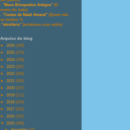
-
"Meus Brinquedos Antigos"
(O
nome diz tudo)
-
"Cestas de Natal Amaral"
(Quem não
se lembra ?)
-
"ekislibris"
(ecletismo com estilo)
Arquivo do blog
►
2026
(168)
►
2025
(276)
►
2024
(249)
►
2023
(287)
►
2022
(294)
►
2021
(300)
►
2020
(207)
►
2019
(211)
►
2018
(204)
►
2017
(226)
►
2016
(297)
▼
2015
(368)
►
dezembro
(16)