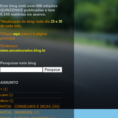
Este blog está com 408 edições
QUINZENAIS publicadas e tem
6.143 matérias no acervo.
*Atualização do blog: todo dia
15 e 30
de cada mês.
*Clique
aqui
para ir à página
principal.
*Endereço:
www.anosdourados.blog.br
Pesquisar este blog
ASSUNTO
+
(1)
carro
(1)
disco
(1)
FATOS - CONSELHOS E DICAS
(266)
FATOS - DIVERSOS
(22)