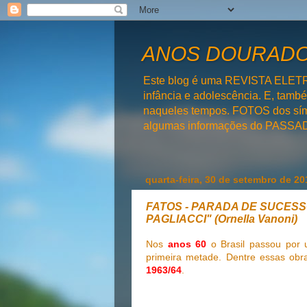
ANOS DOURADOS
Este blog é uma REVISTA ELET
infância e adolescência. E, tam
naqueles tempos. FOTOS dos símb
algumas informações do PAS
quarta-feira, 30 de setembro de 20
FATOS - PARADA DE SUCESSOS
PAGLIACCI" (Ornella Vanoni)
Nos
anos 60
o Brasil passou po
primeira metade. Dentre essas obr
1963/64
.