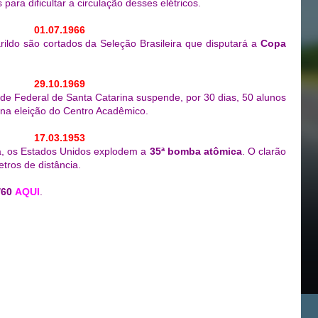
para dificultar a circulação desses elétricos.
01.07.1966
arildo são cortados da Seleção Brasileira que disputará a
Copa
29.10.1969
ade Federal de Santa Catarina suspende, por 30 dias, 50 alunos
na eleição do Centro Acadêmico.
17.03.1953
a, os Estados Unidos explodem a
35ª bomba atômica
. O clarão
etros de distância.
/60
AQUI
.