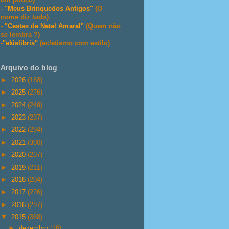
-
"Meus Brinquedos Antigos"
(O
nome diz tudo)
-
"Cestas de Natal Amaral"
(Quem não
se lembra ?)
-
"ekislibris"
(ecletismo com estilo)
Arquivo do blog
►
2026
(168)
►
2025
(276)
►
2024
(249)
►
2023
(287)
►
2022
(294)
►
2021
(300)
►
2020
(207)
►
2019
(211)
►
2018
(204)
►
2017
(226)
►
2016
(297)
▼
2015
(368)
►
dezembro
(16)