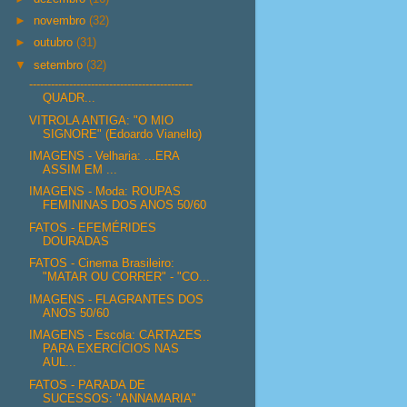
►
novembro
(32)
►
outubro
(31)
▼
setembro
(32)
---------------------------------------------
QUADR...
VITROLA ANTIGA: "O MIO
SIGNORE" (Edoardo Vianello)
IMAGENS - Velharia: ...ERA
ASSIM EM ...
IMAGENS - Moda: ROUPAS
FEMININAS DOS ANOS 50/60
FATOS - EFEMÉRIDES
DOURADAS
FATOS - Cinema Brasileiro:
"MATAR OU CORRER" - "CO...
IMAGENS - FLAGRANTES DOS
ANOS 50/60
IMAGENS - Escola: CARTAZES
PARA EXERCÍCIOS NAS
AUL...
FATOS - PARADA DE
SUCESSOS: "ANNAMARIA"