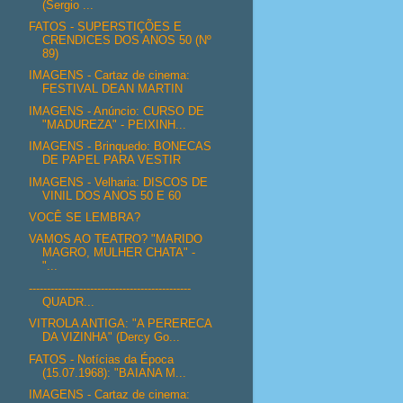
(Sergio ...
FATOS - SUPERSTIÇÕES E
CRENDICES DOS ANOS 50 (Nº
89)
IMAGENS - Cartaz de cinema:
FESTIVAL DEAN MARTIN
IMAGENS - Anúncio: CURSO DE
"MADUREZA" - PEIXINH...
IMAGENS - Brinquedo: BONECAS
DE PAPEL PARA VESTIR
IMAGENS - Velharia: DISCOS DE
VINIL DOS ANOS 50 E 60
VOCÊ SE LEMBRA?
VAMOS AO TEATRO? "MARIDO
MAGRO, MULHER CHATA" -
"...
---------------------------------------------
QUADR...
VITROLA ANTIGA: "A PERERECA
DA VIZINHA" (Dercy Go...
FATOS - Notícias da Época
(15.07.1968): "BAIANA M...
IMAGENS - Cartaz de cinema: