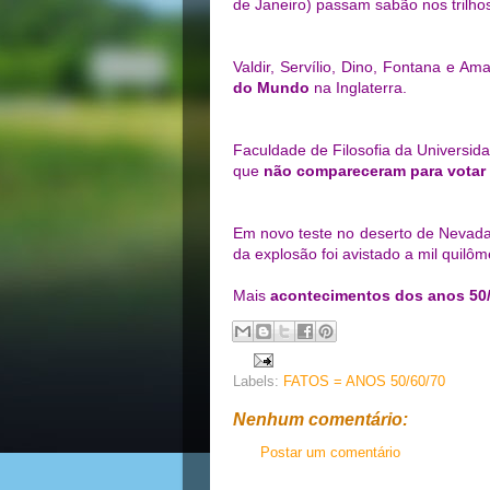
de Janeiro) passam sabão nos trilhos 
Valdir, Servílio, Dino, Fontana e Am
do Mundo
na Inglaterra.
Faculdade de Filosofia da Universid
que
não compareceram para votar
Em novo teste no deserto de Nevad
da explosão foi avistado a mil quilôm
Mais
acontecimentos dos anos 50
Labels:
FATOS = ANOS 50/60/70
Nenhum comentário:
Postar um comentário