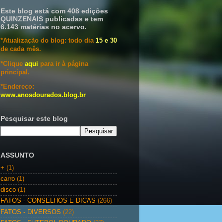
Este blog está com 408 edições
QUINZENAIS publicadas e tem
6.143 matérias no acervo.
*Atualização do blog: todo dia
15 e 30
de cada mês.
*Clique
aqui
para ir à página
principal.
*Endereço:
www.anosdourados.blog.br
Pesquisar este blog
ASSUNTO
+
(1)
carro
(1)
disco
(1)
FATOS - CONSELHOS E DICAS
(266)
FATOS - DIVERSOS
(22)