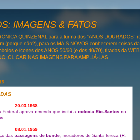
: IMAGENS & FATOS
RÔNICA QUINZENAL para a turma dos "ANOS DOURADOS" rel
bém (porque não?), para os MAIS NOVOS conhecerem coisas da
olos e ícones dos ANOS 50/60 (e dos 40/70), tiradas da WEB 
SADO. CLICAR NAS IMAGENS PARA AMPLIÁ-LAS
15
ADAS
20.03.1968
Federal aprova emenda que inclui a
rodovia Rio-Santos
no
as.
08.01.1959
eço das
passagens de bonde
, moradores de Santa Tereza (R.