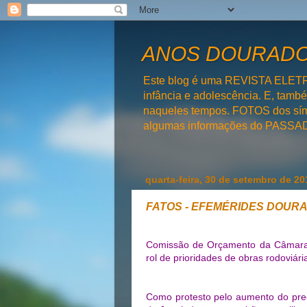
ANOS DOURADOS
Este blog é uma REVISTA ELET
infância e adolescência. E, tam
naqueles tempos. FOTOS dos símb
algumas informações do PAS
quarta-feira, 30 de setembro de 20
FATOS - EFEMÉRIDES DOUR
Comissão de Orçamento da Câmara 
rol de prioridades de obras rodoviári
Como protesto pelo aumento do pr