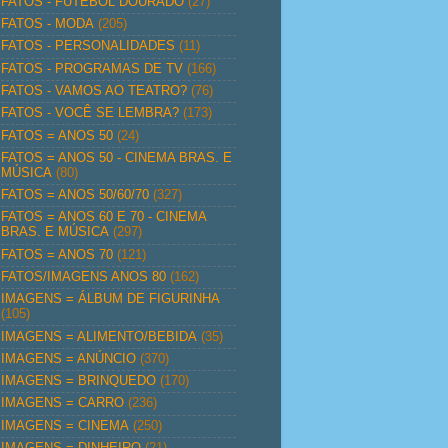
FATOS - FUTEBOL DOURADO
(27)
FATOS - MODA
(205)
FATOS - PERSONALIDADES
(11)
FATOS - PROGRAMAS DE TV
(166)
FATOS - VAMOS AO TEATRO?
(76)
FATOS - VOCÊ SE LEMBRA?
(173)
FATOS = ANOS 50
(24)
FATOS = ANOS 50 - CINEMA BRAS. E
MÚSICA
(80)
FATOS = ANOS 50/60/70
(327)
FATOS = ANOS 60 E 70 - CINEMA
BRAS. E MÚSICA
(297)
FATOS = ANOS 70
(121)
FATOS/IMAGENS ANOS 80
(162)
IMAGENS = ÁLBUM DE FIGURINHA
(105)
IMAGENS = ALIMENTO/BEBIDA
(35)
IMAGENS = ANÚNCIO
(370)
IMAGENS = BRINQUEDO
(170)
IMAGENS = CARRO
(236)
IMAGENS = CINEMA
(250)
IMAGENS = DINHEIRO
(21)