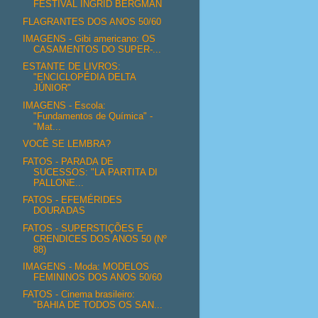
FESTIVAL INGRID BERGMAN
FLAGRANTES DOS ANOS 50/60
IMAGENS - Gibi americano: OS
CASAMENTOS DO SUPER-...
ESTANTE DE LIVROS:
"ENCICLOPÉDIA DELTA
JÚNIOR"
IMAGENS - Escola:
"Fundamentos de Química" -
"Mat...
VOCÊ SE LEMBRA?
FATOS - PARADA DE
SUCESSOS: "LA PARTITA DI
PALLONE...
FATOS - EFEMÉRIDES
DOURADAS
FATOS - SUPERSTIÇÕES E
CRENDICES DOS ANOS 50 (Nº
88)
IMAGENS - Moda: MODELOS
FEMININOS DOS ANOS 50/60
FATOS - Cinema brasileiro:
"BAHIA DE TODOS OS SAN...