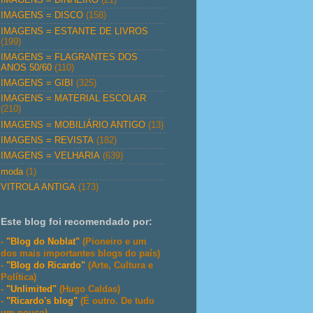
IMAGENS = DISCO
(158)
IMAGENS = ESTANTE DE LIVROS
(199)
IMAGENS = FLAGRANTES DOS
ANOS 50/60
(110)
IMAGENS = GIBI
(325)
IMAGENS = MATERIAL ESCOLAR
(210)
IMAGENS = MOBILIÁRIO ANTIGO
(13)
IMAGENS = REVISTA
(182)
IMAGENS = VELHARIA
(639)
moda
(1)
VITROLA ANTIGA
(173)
Este blog foi recomendado por:
-
"Blog do Noblat"
(Pioneiro e um
dos mais importantes blogs do país)
-
"Blog do Ricardo"
(Arte, Cultura e
Política)
-
"Unlimited"
(Hugo Caldas)
-
"Ricardo's blog"
(É outro. De tudo
um pouco)