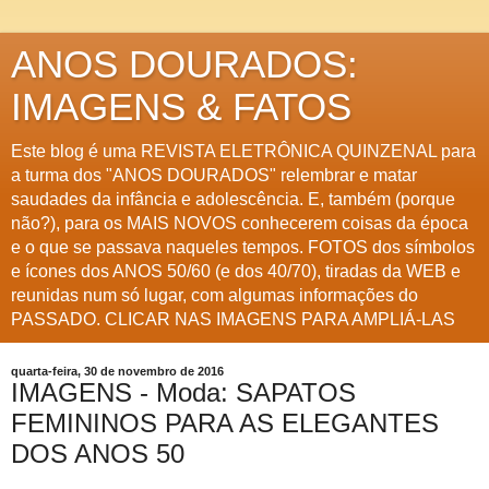
ANOS DOURADOS:
IMAGENS & FATOS
Este blog é uma REVISTA ELETRÔNICA QUINZENAL para
a turma dos "ANOS DOURADOS" relembrar e matar
saudades da infância e adolescência. E, também (porque
não?), para os MAIS NOVOS conhecerem coisas da época
e o que se passava naqueles tempos. FOTOS dos símbolos
e ícones dos ANOS 50/60 (e dos 40/70), tiradas da WEB e
reunidas num só lugar, com algumas informações do
PASSADO. CLICAR NAS IMAGENS PARA AMPLIÁ-LAS
quarta-feira, 30 de novembro de 2016
IMAGENS - Moda: SAPATOS
FEMININOS PARA AS ELEGANTES
DOS ANOS 50