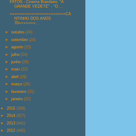
FATOS - Cinema Brasileiro: "A
GRANDE VEDETE" - "O ...
=======================CA
NTINHO DOS ANOS
70=======...
►
outubro
(24)
►
setembro
(24)
►
agosto
(23)
►
julho
(24)
►
junho
(26)
►
maio
(22)
►
abril
(29)
►
março
(26)
►
fevereiro
(31)
►
janeiro
(32)
►
2015
(368)
►
2014
(427)
►
2013
(441)
►
2012
(440)