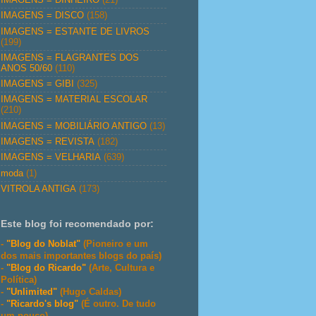
IMAGENS = DISCO
(158)
IMAGENS = ESTANTE DE LIVROS
(199)
IMAGENS = FLAGRANTES DOS
ANOS 50/60
(110)
IMAGENS = GIBI
(325)
IMAGENS = MATERIAL ESCOLAR
(210)
IMAGENS = MOBILIÁRIO ANTIGO
(13)
IMAGENS = REVISTA
(182)
IMAGENS = VELHARIA
(639)
moda
(1)
VITROLA ANTIGA
(173)
Este blog foi recomendado por:
-
"Blog do Noblat"
(Pioneiro e um
dos mais importantes blogs do país)
-
"Blog do Ricardo"
(Arte, Cultura e
Política)
-
"Unlimited"
(Hugo Caldas)
-
"Ricardo's blog"
(É outro. De tudo
um pouco)