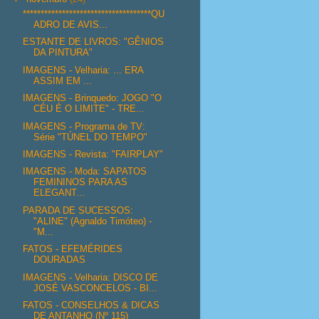
************************************QU
ADRO DE AVIS...
ESTANTE DE LIVROS: "GÊNIOS
DA PINTURA"
IMAGENS - Velharia: ... ERA
ASSIM EM ...
IMAGENS - Brinquedo: JOGO "O
CÉU É O LIMITE" - TRE...
IMAGENS - Programa de TV:
Série "TÚNEL DO TEMPO"
IMAGENS - Revista: "FAIRPLAY"
IMAGENS - Moda: SAPATOS
FEMININOS PARA AS
ELEGANT...
PARADA DE SUCESSOS:
"ALINE" (Agnaldo Timóteo) -
"M...
FATOS - EFEMÉRIDES
DOURADAS
IMAGENS - Velharia: DISCO DE
JOSÉ VASCONCELOS - BI...
FATOS - CONSELHOS & DICAS
DE ANTANHO (Nº 115)