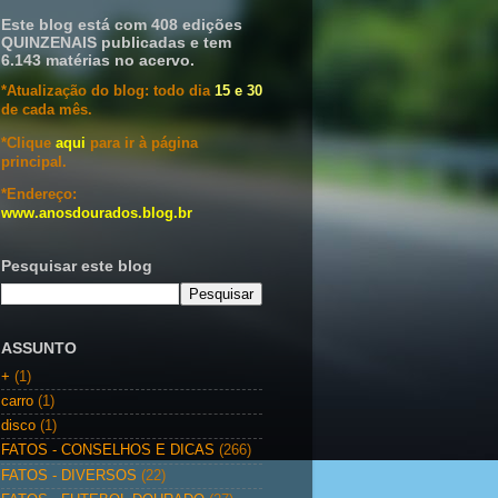
Este blog está com 408 edições
QUINZENAIS publicadas e tem
6.143 matérias no acervo.
*Atualização do blog: todo dia
15 e 30
de cada mês.
*Clique
aqui
para ir à página
principal.
*Endereço:
www.anosdourados.blog.br
Pesquisar este blog
ASSUNTO
+
(1)
carro
(1)
disco
(1)
FATOS - CONSELHOS E DICAS
(266)
FATOS - DIVERSOS
(22)