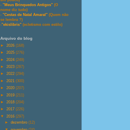
-
"Meus Brinquedos Antigos"
(O
nome diz tudo)
-
"Cestas de Natal Amaral"
(Quem não
se lembra ?)
-
"ekislibris"
(ecletismo com estilo)
Arquivo do blog
►
2026
(168)
►
2025
(276)
►
2024
(249)
►
2023
(287)
►
2022
(294)
►
2021
(300)
►
2020
(207)
►
2019
(211)
►
2018
(204)
►
2017
(226)
▼
2016
(297)
►
dezembro
(12)
▼
novembro
(24)