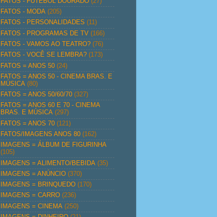
FATOS - FUTEBOL DOURADO
(27)
FATOS - MODA
(205)
FATOS - PERSONALIDADES
(11)
FATOS - PROGRAMAS DE TV
(166)
FATOS - VAMOS AO TEATRO?
(76)
FATOS - VOCÊ SE LEMBRA?
(173)
FATOS = ANOS 50
(24)
FATOS = ANOS 50 - CINEMA BRAS. E
MÚSICA
(80)
FATOS = ANOS 50/60/70
(327)
FATOS = ANOS 60 E 70 - CINEMA
BRAS. E MÚSICA
(297)
FATOS = ANOS 70
(121)
FATOS/IMAGENS ANOS 80
(162)
IMAGENS = ÁLBUM DE FIGURINHA
(105)
IMAGENS = ALIMENTO/BEBIDA
(35)
IMAGENS = ANÚNCIO
(370)
IMAGENS = BRINQUEDO
(170)
IMAGENS = CARRO
(236)
IMAGENS = CINEMA
(250)
IMAGENS = DINHEIRO
(21)