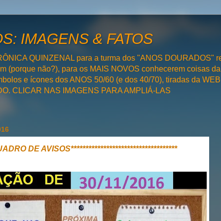
: IMAGENS & FATOS
RÔNICA QUINZENAL para a turma dos "ANOS DOURADOS" rel
bém (porque não?), para os MAIS NOVOS conhecerem coisas da
olos e ícones dos ANOS 50/60 (e dos 40/70), tiradas da WEB 
SADO. CLICAR NAS IMAGENS PARA AMPLIÁ-LAS
016
**QUADRO DE AVISOS************************************