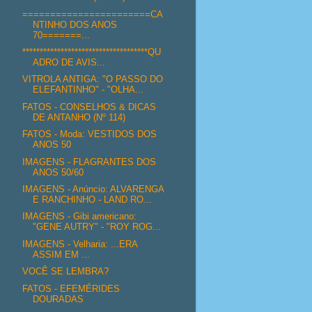
=======================CA
NTINHO DOS ANOS
70=======...
************************************QU
ADRO DE AVIS...
VITROLA ANTIGA: "O PASSO DO
ELEFANTINHO" - "OLHA...
FATOS - CONSELHOS & DICAS
DE ANTANHO (Nº 114)
FATOS - Moda: VESTIDOS DOS
ANOS 50
IMAGENS - FLAGRANTES DOS
ANOS 50/60
IMAGENS - Anúncio: ALVARENGA
E RANCHINHO - LAND RO...
IMAGENS - Gibi americano:
"GENE AUTRY" - "ROY ROG...
IMAGENS - Velharia: ...ERA
ASSIM EM ...
VOCÊ SE LEMBRA?
FATOS - EFEMÉRIDES
DOURADAS