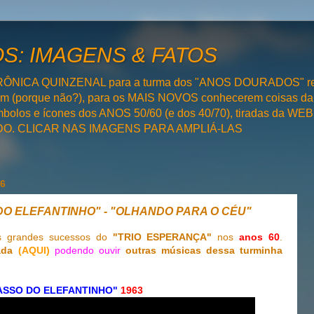
: IMAGENS & FATOS
RÔNICA QUINZENAL para a turma dos "ANOS DOURADOS" rel
bém (porque não?), para os MAIS NOVOS conhecerem coisas da
olos e ícones dos ANOS 50/60 (e dos 40/70), tiradas da WEB 
SADO. CLICAR NAS IMAGENS PARA AMPLIÁ-LAS
16
 DO ELEFANTINHO" - "OLHANDO PARA O CÉU"
is grandes sucessos do
"TRIO ESPERANÇA"
nos
anos 60
.
ada
(AQUI)
podendo ouvir
outras músicas dessa turminha
ASSO DO ELEFANTINHO"
1963