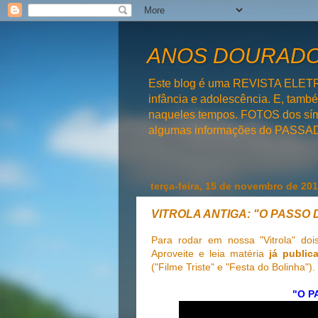
ANOS DOURADOS
Este blog é uma REVISTA ELET
infância e adolescência. E, tam
naqueles tempos. FOTOS dos símb
algumas informações do PAS
terça-feira, 15 de novembro de 20
VITROLA ANTIGA: "O PASSO
Para rodar em nossa "Vitrola" do
Aproveite e leia matéria
já public
("Filme Triste" e "Festa do Bolinha").
"O P