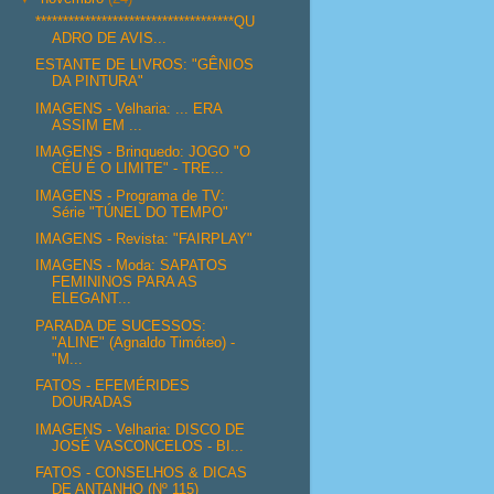
************************************QU
ADRO DE AVIS...
ESTANTE DE LIVROS: "GÊNIOS
DA PINTURA"
IMAGENS - Velharia: ... ERA
ASSIM EM ...
IMAGENS - Brinquedo: JOGO "O
CÉU É O LIMITE" - TRE...
IMAGENS - Programa de TV:
Série "TÚNEL DO TEMPO"
IMAGENS - Revista: "FAIRPLAY"
IMAGENS - Moda: SAPATOS
FEMININOS PARA AS
ELEGANT...
PARADA DE SUCESSOS:
"ALINE" (Agnaldo Timóteo) -
"M...
FATOS - EFEMÉRIDES
DOURADAS
IMAGENS - Velharia: DISCO DE
JOSÉ VASCONCELOS - BI...
FATOS - CONSELHOS & DICAS
DE ANTANHO (Nº 115)