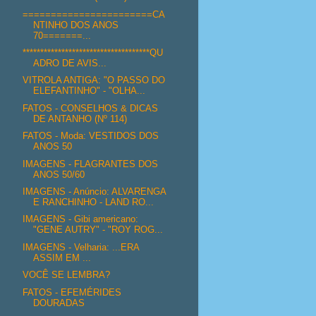
=======================CA
NTINHO DOS ANOS
70=======...
************************************QU
ADRO DE AVIS...
VITROLA ANTIGA: "O PASSO DO
ELEFANTINHO" - "OLHA...
FATOS - CONSELHOS & DICAS
DE ANTANHO (Nº 114)
FATOS - Moda: VESTIDOS DOS
ANOS 50
IMAGENS - FLAGRANTES DOS
ANOS 50/60
IMAGENS - Anúncio: ALVARENGA
E RANCHINHO - LAND RO...
IMAGENS - Gibi americano:
"GENE AUTRY" - "ROY ROG...
IMAGENS - Velharia: ...ERA
ASSIM EM ...
VOCÊ SE LEMBRA?
FATOS - EFEMÉRIDES
DOURADAS