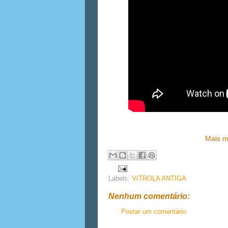
Mais m
Labels:
VITROLA ANTIGA
Nenhum comentário:
Postar um comentário