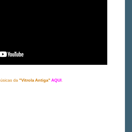
úsicas da
"Vitrola Antiga"
AQUI
.