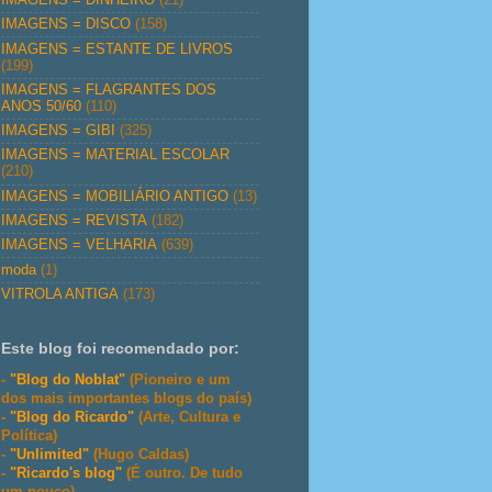
IMAGENS = DISCO
(158)
IMAGENS = ESTANTE DE LIVROS
(199)
IMAGENS = FLAGRANTES DOS
ANOS 50/60
(110)
IMAGENS = GIBI
(325)
IMAGENS = MATERIAL ESCOLAR
(210)
IMAGENS = MOBILIÁRIO ANTIGO
(13)
IMAGENS = REVISTA
(182)
IMAGENS = VELHARIA
(639)
moda
(1)
VITROLA ANTIGA
(173)
Este blog foi recomendado por:
-
"Blog do Noblat"
(Pioneiro e um
dos mais importantes blogs do país)
-
"Blog do Ricardo"
(Arte, Cultura e
Política)
-
"Unlimited"
(Hugo Caldas)
-
"Ricardo's blog"
(É outro. De tudo
um pouco)