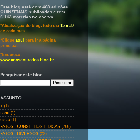
Este blog está com 408 edições
QUINZENAIS publicadas e tem
6.143 matérias no acervo.
*Atualização do blog: todo dia
15 e 30
de cada mês.
*Clique
aqui
para ir à página
principal.
*Endereço:
www.anosdourados.blog.br
Pesquisar este blog
ASSUNTO
+
(1)
carro
(1)
disco
(1)
FATOS - CONSELHOS E DICAS
(266)
FATOS - DIVERSOS
(22)