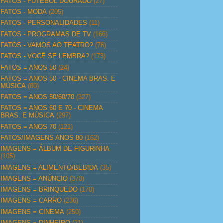
FATOS - FUTEBOL DOURADO
(27)
FATOS - MODA
(205)
FATOS - PERSONALIDADES
(11)
FATOS - PROGRAMAS DE TV
(166)
FATOS - VAMOS AO TEATRO?
(76)
FATOS - VOCÊ SE LEMBRA?
(173)
FATOS = ANOS 50
(24)
FATOS = ANOS 50 - CINEMA BRAS. E
MÚSICA
(80)
FATOS = ANOS 50/60/70
(327)
FATOS = ANOS 60 E 70 - CINEMA
BRAS. E MÚSICA
(297)
FATOS = ANOS 70
(121)
FATOS/IMAGENS ANOS 80
(162)
IMAGENS = ÁLBUM DE FIGURINHA
(105)
IMAGENS = ALIMENTO/BEBIDA
(35)
IMAGENS = ANÚNCIO
(370)
IMAGENS = BRINQUEDO
(170)
IMAGENS = CARRO
(236)
IMAGENS = CINEMA
(250)
IMAGENS = DINHEIRO
(21)