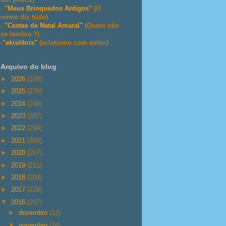
-
"Meus Brinquedos Antigos"
(O
nome diz tudo)
-
"Cestas de Natal Amaral"
(Quem não
se lembra ?)
-
"ekislibris"
(ecletismo com estilo)
Arquivo do blog
►
2026
(168)
►
2025
(276)
►
2024
(249)
►
2023
(287)
►
2022
(294)
►
2021
(300)
►
2020
(207)
►
2019
(211)
►
2018
(204)
►
2017
(226)
▼
2016
(297)
►
dezembro
(12)
▼
novembro
(24)