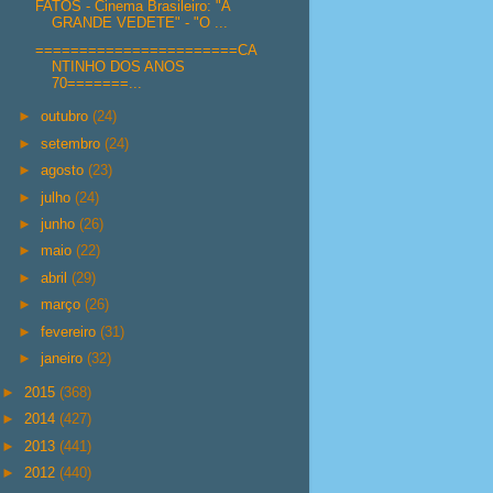
FATOS - Cinema Brasileiro: "A
GRANDE VEDETE" - "O ...
=======================CA
NTINHO DOS ANOS
70=======...
►
outubro
(24)
►
setembro
(24)
►
agosto
(23)
►
julho
(24)
►
junho
(26)
►
maio
(22)
►
abril
(29)
►
março
(26)
►
fevereiro
(31)
►
janeiro
(32)
►
2015
(368)
►
2014
(427)
►
2013
(441)
►
2012
(440)