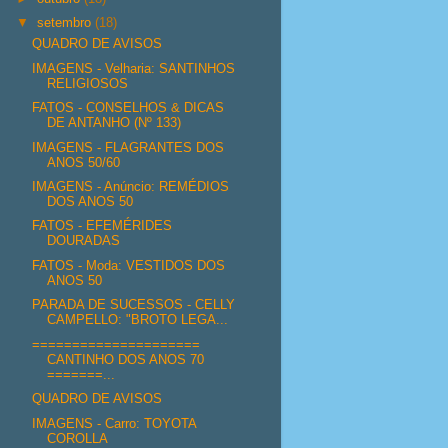
▼
setembro
(18)
QUADRO DE AVISOS
IMAGENS - Velharia: SANTINHOS
RELIGIOSOS
FATOS - CONSELHOS & DICAS
DE ANTANHO (Nº 133)
IMAGENS - FLAGRANTES DOS
ANOS 50/60
IMAGENS - Anúncio: REMÉDIOS
DOS ANOS 50
FATOS - EFEMÉRIDES
DOURADAS
FATOS - Moda: VESTIDOS DOS
ANOS 50
PARADA DE SUCESSOS - CELLY
CAMPELLO: "BROTO LEGA...
=====================
CANTINHO DOS ANOS 70
=======...
QUADRO DE AVISOS
IMAGENS - Carro: TOYOTA
COROLLA