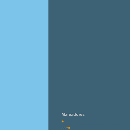
Marcadores
+
carro