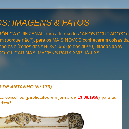
: IMAGENS & FATOS
RÔNICA QUINZENAL para a turma dos "ANOS DOURADOS" rel
bém (porque não?), para os MAIS NOVOS conhecerem coisas da
olos e ícones dos ANOS 50/60 (e dos 40/70), tiradas da WEB 
SADO. CLICAR NAS IMAGENS PARA AMPLIÁ-LAS
 DE ANTANHO (Nº 133)
az conselhos (
publicados em jornal de
13.06.1958
) para as
rista"
.