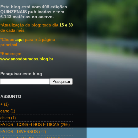
Este blog está com 408 edições
QUINZENAIS publicadas e tem
6.143 matérias no acervo.
*Atualização do blog: todo dia
15 e 30
de cada mês.
*Clique
aqui
para ir à página
principal.
*Endereço:
www.anosdourados.blog.br
Pesquisar este blog
ASSUNTO
+
(1)
carro
(1)
disco
(1)
FATOS - CONSELHOS E DICAS
(266)
FATOS - DIVERSOS
(22)