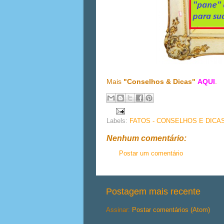
Mais
"Conselhos & Dicas"
AQUI
.
Labels:
FATOS - CONSELHOS E DICA
Nenhum comentário:
Postar um comentário
Postagem mais recente
Assinar:
Postar comentários (Atom)