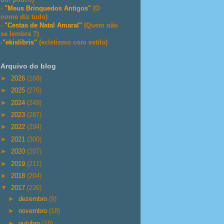
-
"Meus Brinquedos Antigos"
(O
nome diz tudo)
-
"Cestas de Natal Amaral"
(Quem não
se lembra ?)
-
"ekislibris"
(ecletismo com estilo)
Arquivo do blog
►
2026
(168)
►
2025
(276)
►
2024
(249)
►
2023
(287)
►
2022
(294)
►
2021
(300)
►
2020
(207)
►
2019
(211)
►
2018
(204)
▼
2017
(226)
►
dezembro
(9)
►
novembro
(18)
►
outubro
(18)