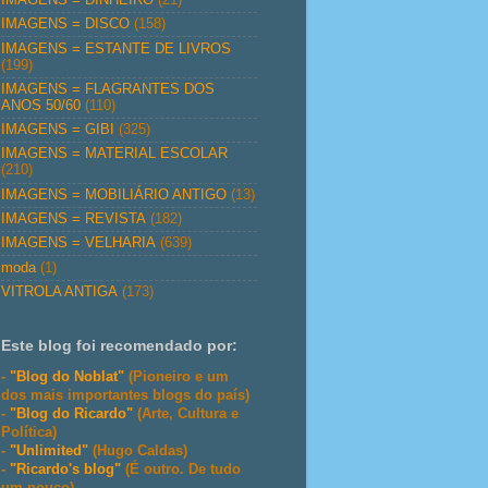
IMAGENS = DISCO
(158)
IMAGENS = ESTANTE DE LIVROS
(199)
IMAGENS = FLAGRANTES DOS
ANOS 50/60
(110)
IMAGENS = GIBI
(325)
IMAGENS = MATERIAL ESCOLAR
(210)
IMAGENS = MOBILIÁRIO ANTIGO
(13)
IMAGENS = REVISTA
(182)
IMAGENS = VELHARIA
(639)
moda
(1)
VITROLA ANTIGA
(173)
Este blog foi recomendado por:
-
"Blog do Noblat"
(Pioneiro e um
dos mais importantes blogs do país)
-
"Blog do Ricardo"
(Arte, Cultura e
Política)
-
"Unlimited"
(Hugo Caldas)
-
"Ricardo's blog"
(É outro. De tudo
um pouco)