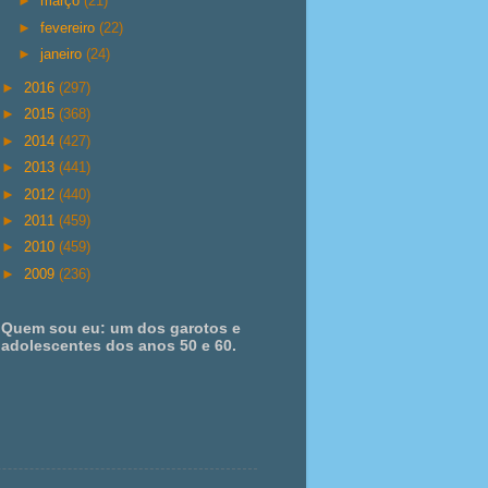
►
março
(21)
►
fevereiro
(22)
►
janeiro
(24)
►
2016
(297)
►
2015
(368)
►
2014
(427)
►
2013
(441)
►
2012
(440)
►
2011
(459)
►
2010
(459)
►
2009
(236)
Quem sou eu: um dos garotos e
adolescentes dos anos 50 e 60.