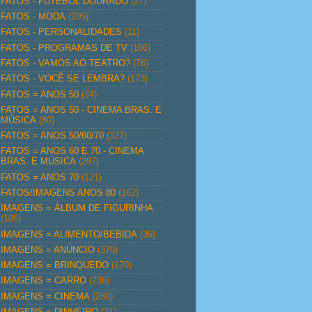
FATOS - FUTEBOL DOURADO
(27)
FATOS - MODA
(205)
FATOS - PERSONALIDADES
(11)
FATOS - PROGRAMAS DE TV
(166)
FATOS - VAMOS AO TEATRO?
(76)
FATOS - VOCÊ SE LEMBRA?
(173)
FATOS = ANOS 50
(24)
FATOS = ANOS 50 - CINEMA BRAS. E
MÚSICA
(80)
FATOS = ANOS 50/60/70
(327)
FATOS = ANOS 60 E 70 - CINEMA
BRAS. E MÚSICA
(297)
FATOS = ANOS 70
(121)
FATOS/IMAGENS ANOS 80
(162)
IMAGENS = ÁLBUM DE FIGURINHA
(105)
IMAGENS = ALIMENTO/BEBIDA
(35)
IMAGENS = ANÚNCIO
(370)
IMAGENS = BRINQUEDO
(170)
IMAGENS = CARRO
(236)
IMAGENS = CINEMA
(250)
IMAGENS = DINHEIRO
(21)