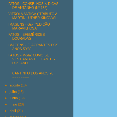
FATOS - CONSELHOS & DICAS
DE ANTANHO (Nº 132)
VITROLA ANTIGA ("TRIBUTO A
MARTIN LUTHER KING"/Wil...
IMAGENS - Gibi: "EDIÇÃO
MARAVILHOSA"
FATOS - EFEMÉRIDES
DOURADAS
IMAGENS - FLAGRANTES DOS
ANOS 50/60
FATOS - Moda: COMO SE
VESTIAM AS ELEGANTES
DOS ANO...
====================
CANTINHO DOS ANOS 70
========...
►
agosto
(18)
►
julho
(18)
►
junho
(19)
►
maio
(20)
►
abril
(21)