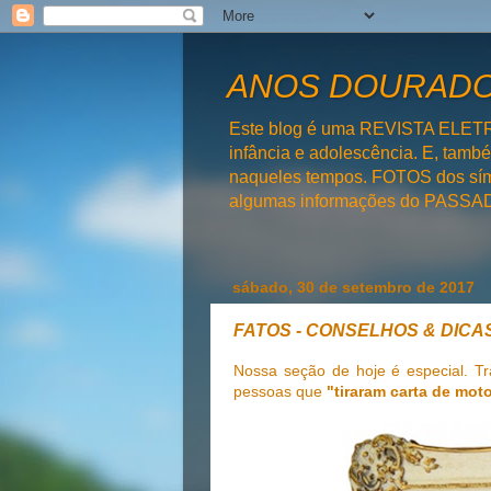
ANOS DOURADOS
Este blog é uma REVISTA ELET
infância e adolescência. E, tam
naqueles tempos. FOTOS dos símb
algumas informações do PAS
sábado, 30 de setembro de 2017
FATOS - CONSELHOS & DICAS
Nossa seção de hoje é especial. Tr
pessoas que
"tiraram carta de moto