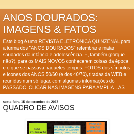
ANOS DOURADOS:
IMAGENS & FATOS
Este blog é uma REVISTA ELETRÔNICA QUINZENAL para
a turma dos "ANOS DOURADOS" relembrar e matar
saudades da infância e adolescência. E, também (porque
não?), para os MAIS NOVOS conhecerem coisas da época
e o que se passava naqueles tempos. FOTOS dos símbolos
e ícones dos ANOS 50/60 (e dos 40/70), tiradas da WEB e
reunidas num só lugar, com algumas informações do
PASSADO. CLICAR NAS IMAGENS PARA AMPLIÁ-LAS
sexta-feira, 15 de setembro de 2017
QUADRO DE AVISOS