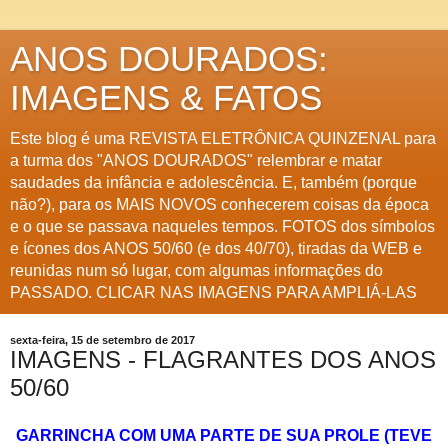
ANOS DOURADOS:
IMAGENS & FATOS
Este blog é uma REVISTA ELETRÔNICA QUINZENAL para
a turma dos "ANOS DOURADOS" relembrar e matar
saudades da infância e adolescência. E, também (porque
não?), para os MAIS NOVOS conhecerem coisas da época
e o que se passava naqueles tempos. FOTOS dos símbolos
e ícones dos ANOS 50/60 (e dos 40/70), tiradas da WEB e
reunidas num só lugar, com algumas informações do
PASSADO. CLICAR NAS IMAGENS PARA AMPLIÁ-LAS
sexta-feira, 15 de setembro de 2017
IMAGENS - FLAGRANTES DOS ANOS
50/60
GARRINCHA COM UMA PARTE DE SUA PROLE (TEVE