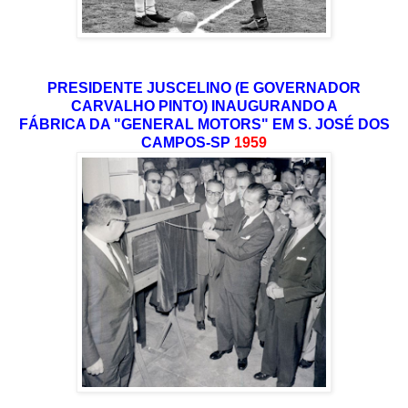
PRESIDENTE JUSCELINO (E GOVERNADOR
CARVALHO PINTO) INAUGURANDO A
FÁBRICA DA "GENERAL MOTORS" EM S. JOSÉ DOS
CAMPOS-SP
1959