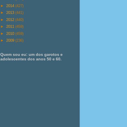
►
2014
(427)
►
2013
(441)
►
2012
(440)
►
2011
(459)
►
2010
(459)
►
2009
(236)
Quem sou eu: um dos garotos e
adolescentes dos anos 50 e 60.