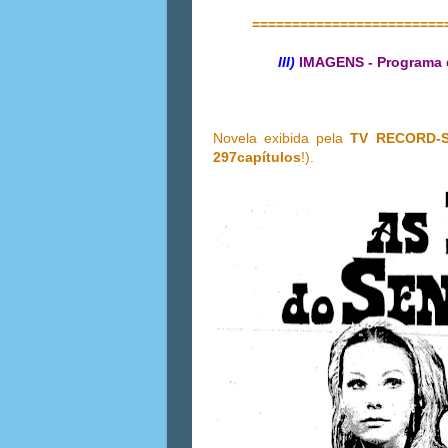
========================
III)
IMAGENS - Programa
Novela exibida pela
TV RECORD-
297capítulos
!).