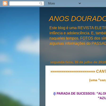
ANOS DOURADOS
Este blog é uma REVISTA ELET
infância e adolescência. E, tam
naqueles tempos. FOTOS dos símb
algumas informações do PAS
segunda-feira, 30 de julho de 2018
===================== CAN
(uma "can
I)
PARADA DE SUCESSOS: "ALONE 
"AZU