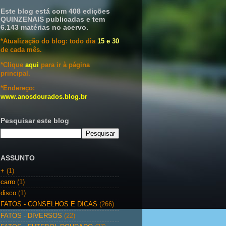
Este blog está com 408 edições
QUINZENAIS publicadas e tem
6.143 matérias no acervo.
*Atualização do blog: todo dia
15 e 30
de cada mês.
*Clique
aqui
para ir à página
principal.
*Endereço:
www.anosdourados.blog.br
Pesquisar este blog
ASSUNTO
+
(1)
carro
(1)
disco
(1)
FATOS - CONSELHOS E DICAS
(266)
FATOS - DIVERSOS
(22)