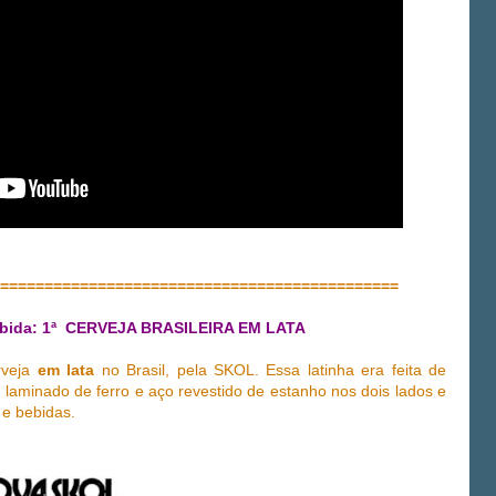
=============================================
bida: 1ª CERVEJA BRASILEIRA EM LATA
rveja
em lata
no Brasil, pela SKOL. Essa latinha era feita de
l laminado de ferro e aço revestido de estanho nos dois lados e
 e bebidas.