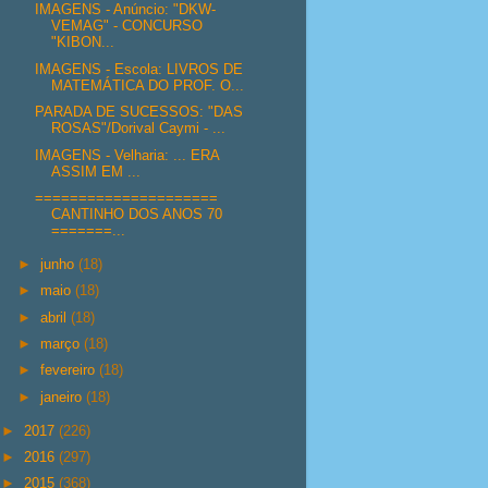
IMAGENS - Anúncio: "DKW-
VEMAG" - CONCURSO
"KIBON...
IMAGENS - Escola: LIVROS DE
MATEMÁTICA DO PROF. O...
PARADA DE SUCESSOS: "DAS
ROSAS"/Dorival Caymi - ...
IMAGENS - Velharia: ... ERA
ASSIM EM ...
=====================
CANTINHO DOS ANOS 70
=======...
►
junho
(18)
►
maio
(18)
►
abril
(18)
►
março
(18)
►
fevereiro
(18)
►
janeiro
(18)
►
2017
(226)
►
2016
(297)
►
2015
(368)