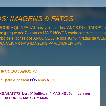
: IMAGENS & FATOS
RÔNICA QUINZENAL para a turma dos "ANOS DOURADOS" rel
bém (porque não?), para os MAIS NOVOS conhecerem coisas da
olos e ícones dos ANOS 50/60 (e dos 40/70), tiradas da WEB 
SADO. CLICAR NAS IMAGENS PARA AMPLIÁ-LAS
TINHO DOS ANOS 70 =====================
ja" para o pessoal
PÓS
anos
50/60
)
AGAIN"/Gilbert O' Sullivan - "IMAGINE"/John Lennon -
L DA COR DO MAR"/Tim Maia