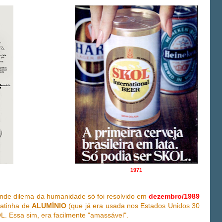
1971
ande dilema da humanidade só foi resolvido em
dezembro/1989
latinha de
ALUMÍNIO
(que já era usada nos Estados Unidos 30
. Essa sim, era facilmente "amassável".