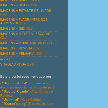
IMAGENS = DISCO
(158)
IMAGENS = ESTANTE DE LIVROS
(199)
IMAGENS = FLAGRANTES DOS
ANOS 50/60
(110)
IMAGENS = GIBI
(325)
IMAGENS = MATERIAL ESCOLAR
(210)
IMAGENS = MOBILIÁRIO ANTIGO
(13)
IMAGENS = REVISTA
(182)
IMAGENS = VELHARIA
(639)
moda
(1)
VITROLA ANTIGA
(173)
Este blog foi recomendado por:
-
"Blog do Noblat"
(Pioneiro e um
dos mais importantes blogs do país)
-
"Blog do Ricardo"
(Arte, Cultura e
Política)
-
"Unlimited"
(Hugo Caldas)
-
"Ricardo's blog"
(É outro. De tudo
um pouco)