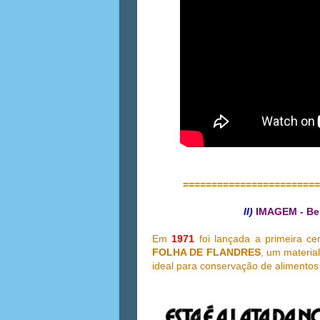
========================
II)
IMAGEM - Be
Em
1971
foi lançada a primeira ce
FOLHA DE FLANDRES
, um materia
ideal para conservação de alimentos