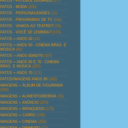
FATOS - FUTEBOL DOURADO
(27)
FATOS - MODA
(205)
FATOS - PERSONALIDADES
(11)
FATOS - PROGRAMAS DE TV
(166)
FATOS - VAMOS AO TEATRO?
(76)
FATOS - VOCÊ SE LEMBRA?
(173)
FATOS = ANOS 50
(24)
FATOS = ANOS 50 - CINEMA BRAS. E
MÚSICA
(80)
FATOS = ANOS 50/60/70
(327)
FATOS = ANOS 60 E 70 - CINEMA
BRAS. E MÚSICA
(297)
FATOS = ANOS 70
(121)
FATOS/IMAGENS ANOS 80
(162)
IMAGENS = ÁLBUM DE FIGURINHA
(105)
IMAGENS = ALIMENTO/BEBIDA
(35)
IMAGENS = ANÚNCIO
(370)
IMAGENS = BRINQUEDO
(170)
IMAGENS = CARRO
(236)
IMAGENS = CINEMA
(250)
IMAGENS = DINHEIRO
(21)