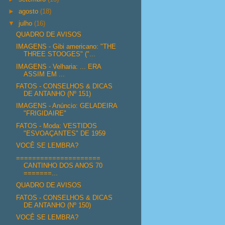
►
agosto
(18)
▼
julho
(16)
QUADRO DE AVISOS
IMAGENS - Gibi americano: "THE
THREE STOOGES" ("...
IMAGENS - Velharia: ... ERA
ASSIM EM ...
FATOS - CONSELHOS & DICAS
DE ANTANHO (Nº 151)
IMAGENS - Anúncio: GELADEIRA
"FRIGIDAIRE"
FATOS - Moda: VESTIDOS
"ESVOAÇANTES" DE 1959
VOCÊ SE LEMBRA?
=====================
CANTINHO DOS ANOS 70
=======...
QUADRO DE AVISOS
FATOS - CONSELHOS & DICAS
DE ANTANHO (Nº 150)
VOCÊ SE LEMBRA?