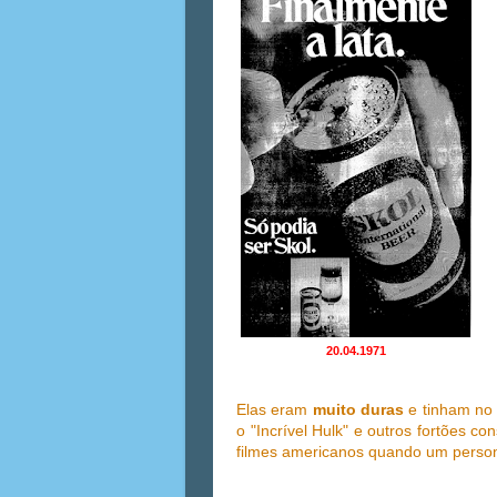
20.04.1971
Elas eram
muito duras
e tinham no
o "Incrível Hulk" e outros fortões c
filmes americanos quando um persona