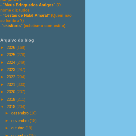
-
"Meus Brinquedos Antigos"
(O
nome diz tudo)
-
"Cestas de Natal Amaral"
(Quem não
se lembra ?)
-
"ekislibris"
(ecletismo com estilo)
Arquivo do blog
►
2026
(168)
►
2025
(276)
►
2024
(249)
►
2023
(287)
►
2022
(294)
►
2021
(300)
►
2020
(207)
►
2019
(211)
▼
2018
(204)
►
dezembro
(10)
►
novembro
(18)
►
outubro
(19)
►
setembro
(15)