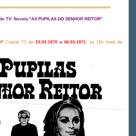
==============================================
 de TV: Novela "AS PUPILAS DO SENHOR REITOR"
SP
("canal 7") de
23.03.1970 a 06.03.1971
, às 19h (total de