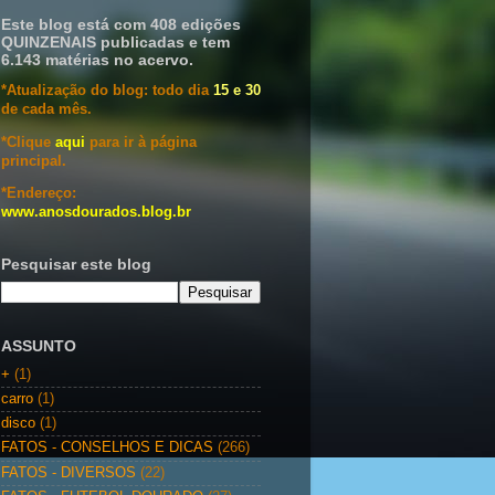
Este blog está com 408 edições
QUINZENAIS publicadas e tem
6.143 matérias no acervo.
*Atualização do blog: todo dia
15 e 30
de cada mês.
*Clique
aqui
para ir à página
principal.
*Endereço:
www.anosdourados.blog.br
Pesquisar este blog
ASSUNTO
+
(1)
carro
(1)
disco
(1)
FATOS - CONSELHOS E DICAS
(266)
FATOS - DIVERSOS
(22)