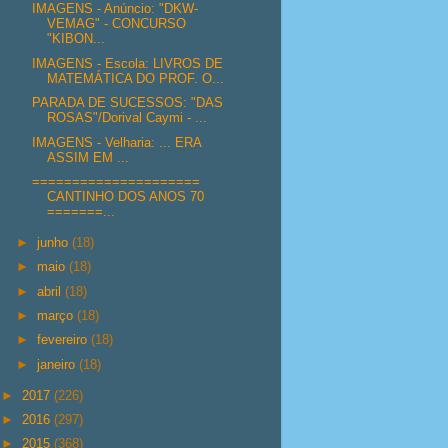
IMAGENS - Anúncio: "DKW-
VEMAG" - CONCURSO
"KIBON...
IMAGENS - Escola: LIVROS DE
MATEMÁTICA DO PROF. O...
PARADA DE SUCESSOS: "DAS
ROSAS"/Dorival Caymi - ...
IMAGENS - Velharia: ... ERA
ASSIM EM ...
=====================
CANTINHO DOS ANOS 70
=======...
►
junho
(18)
►
maio
(18)
►
abril
(18)
►
março
(18)
►
fevereiro
(18)
►
janeiro
(18)
►
2017
(226)
►
2016
(297)
►
2015
(368)