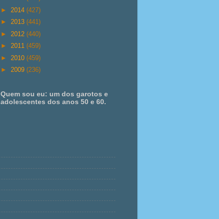
►
2014
(427)
►
2013
(441)
►
2012
(440)
►
2011
(459)
►
2010
(459)
►
2009
(236)
Quem sou eu: um dos garotos e
adolescentes dos anos 50 e 60.