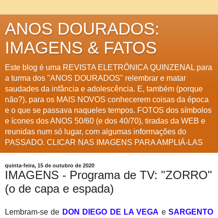
ANOS DOURADOS:
IMAGENS & FATOS
Este blog é uma REVISTA ELETRÔNICA QUINZENAL para
a turma dos "ANOS DOURADOS" relembrar e matar
saudades da infância e adolescência. E, também (porque
não?), para os MAIS NOVOS conhecerem coisas da época
e o que se passava naqueles tempos. FOTOS dos símbolos
e ícones dos ANOS 50/60 (e dos 40/70), tiradas da WEB e
reunidas num só lugar, com algumas informações do
PASSADO. CLICAR NAS IMAGENS PARA AMPLIÁ-LAS
quinta-feira, 15 de outubro de 2020
IMAGENS - Programa de TV: "ZORRO"
(o de capa e espada)
Lembram-se de
DON DIEGO DE LA VEGA
e
SARGENTO