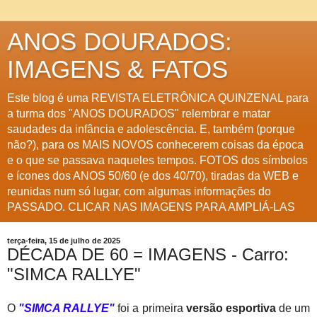
ANOS DOURADOS:
IMAGENS & FATOS
Este blog é uma REVISTA ELETRÔNICA QUINZENAL para
a turma dos "ANOS DOURADOS" relembrar e matar
saudades da infância e adolescência. E, também (porque
não?), para os MAIS NOVOS conhecerem coisas da época
e o que se passava naqueles tempos. FOTOS dos símbolos
e ícones dos ANOS 50/60 (e dos 40/70), tiradas da WEB e
reunidas num só lugar, com algumas informações do
PASSADO. CLICAR NAS IMAGENS PARA AMPLIÁ-LAS
terça-feira, 15 de julho de 2025
DÉCADA DE 60 = IMAGENS - Carro:
"SIMCA RALLYE"
O
"SIMCA RALLYE"
foi a primeira
versão esportiva
de um