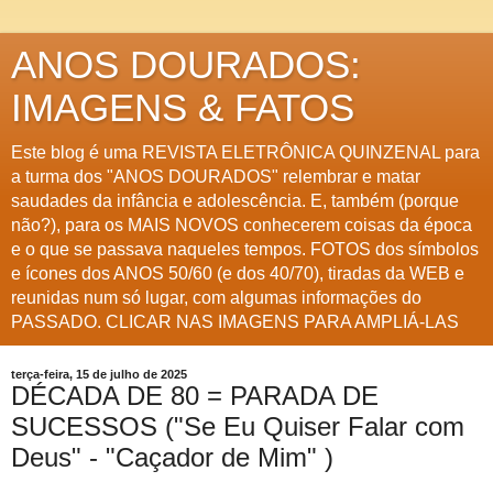
ANOS DOURADOS:
IMAGENS & FATOS
Este blog é uma REVISTA ELETRÔNICA QUINZENAL para
a turma dos "ANOS DOURADOS" relembrar e matar
saudades da infância e adolescência. E, também (porque
não?), para os MAIS NOVOS conhecerem coisas da época
e o que se passava naqueles tempos. FOTOS dos símbolos
e ícones dos ANOS 50/60 (e dos 40/70), tiradas da WEB e
reunidas num só lugar, com algumas informações do
PASSADO. CLICAR NAS IMAGENS PARA AMPLIÁ-LAS
terça-feira, 15 de julho de 2025
DÉCADA DE 80 = PARADA DE
SUCESSOS ("Se Eu Quiser Falar com
Deus" - "Caçador de Mim" )